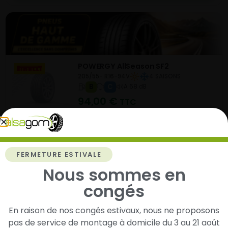
POWERGY AllSeason SF2
205/55- R16-94V
4 SAISONS
B
C
A 68 dB
94,00
€
TTC
Vendu 39,00 € moins cher que le prix conseillé
de 133,00 €.
Ajouter au panier
FERMETURE ESTIVALE
Nous sommes en
congés
En raison de nos congés estivaux, nous ne proposons
PZERO (PZ5)
pas de service de montage à domicile du 3 au 21 août