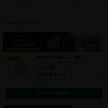
Plus de 60 résultats
POWERGY AllSeason SF2
225/45- R17-94Y
4 SAISONS
C
B
B 70 dB
100,00
€
TTC
Vendu 42,00 € moins cher que le prix conseillé
de 142,00 €.
Ajouter au panier