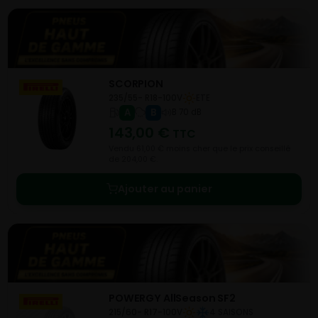
SCORPION
235/55- R18-100V
ETE
A
B
B 70 dB
143,00
€
TTC
Vendu 61,00 € moins cher que le prix conseillé
de 204,00 €.
Ajouter au panier
POWERGY AllSeason SF2
215/60- R17-100V
4 SAISONS