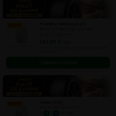
POWERGY AllSeason SF2
215/55- R17-98W
4 SAISONS
NC
NC
NC
147,00
€
TTC
Vendu 63,00 € moins cher que le prix conseillé
de 210,00 €.
Ajouter au panier
PZERO (PZ5)
275/40- R20-106Y
ETE
A
A
B 72 dB