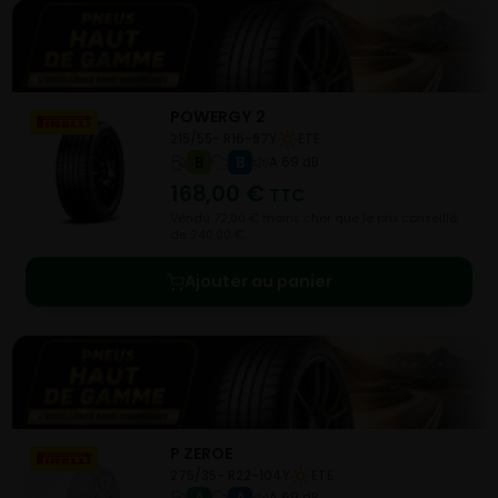
POWERGY 2
215/55- R16-97Y
ETE
B
B
A 69 dB
168,00
€
TTC
Vendu 72,00 € moins cher que le prix conseillé
de 240,00 €.
Ajouter au panier
P ZEROE
275/35- R22-104Y
ETE