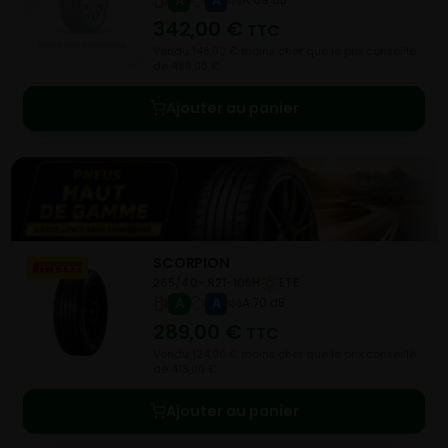
A
A
A 69 dB
342,00
€
TTC
Vendu 146,00 € moins cher que le prix conseillé
de 488,00 €.
Ajouter au panier
SCORPION
265/40- R21-105H
ETE
A
A
A 70 dB
289,00
€
TTC
Vendu 124,00 € moins cher que le prix conseillé
de 413,00 €.
Ajouter au panier