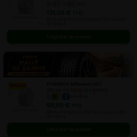
NC
NC
NC
131,00
€
TTC
Vendu 56,00 € moins cher que le prix conseillé
de 187,00 €.
Ajouter au panier
POWERGY AllSeason SF2
225/40- R18-92Y
4 SAISONS
B
B
A 68 dB
98,00
€
TTC
Vendu 42,00 € moins cher que le prix conseillé
de 140,00 €.
Ajouter au panier