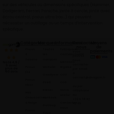
sur des véhicules ou dimensions spécifiques (Hummer,
Dodgeram, Ferrari, Porsche, jante à cercle, jante avec
écrou central, pneus ultra bas…) qui peuvent
nécessiter un outillage ou un temps d’intervention
spécifique.
Catégories
Marques
Informations
Contactez-
Moyens
nous
de
Pneus
Toutes
Politique de
paiements
Vous
4
les
Confidentialité
pouvez
Saisons
marques
nous
Mentions
Noté 4,9 /
contacter
5 avec
Pneus
Michelin
légales
plus de
par email
60 avis
Été
à:
Goodyear
CGV
contact@alsagom.fr
Pneus
Pirelli
CGR
Hiver
ou par
Kleber
Notre
téléphone
Nos
au
atelier
Chaussettes
Hankook
+33 6 78 42
à Neige
Contactez
42 45
.
Dunloop
nous
Pneus
Toyo