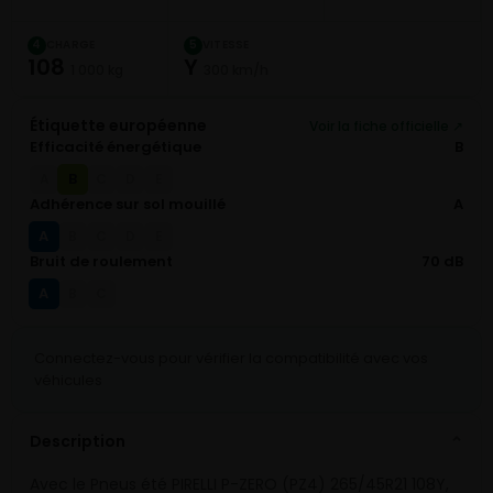
CHARGE
VITESSE
4
5
108
Y
1 000 kg
300 km/h
Étiquette européenne
Voir la fiche officielle ↗
Efficacité énergétique
B
B
A
C
D
E
Adhérence sur sol mouillé
A
A
B
C
D
E
Bruit de roulement
70 dB
A
B
C
Connectez-vous pour vérifier la compatibilité avec vos
véhicules
Description
⌄
Avec le Pneus été PIRELLI P-ZERO (PZ4) 265/45R21 108Y,