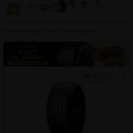
0
Accueil
/
ETE
/
PIRELLI
/
P-ZERO (PZ4) 265/45R21 108Y
−30 %
DU PRIX
CONSEILLÉ