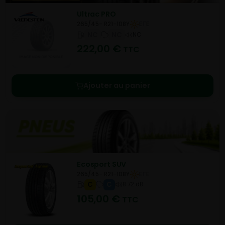
Ultrac PRO
265/45- R21-108Y
ETE
NC
NC
NC
222,00
€
TTC
Ajouter au panier
Ecosport SUV
265/45- R21-108Y
ETE
C
C
B 72 dB
105,00
€
TTC