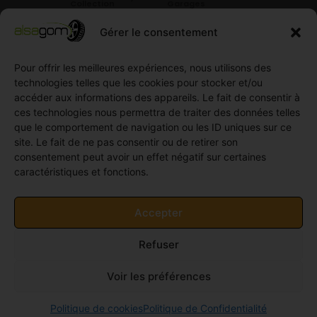
Collection
Garages
Compétition
Néolin
partenaires
Gérer le consentement
Pneus
Linglong
Demande
Collection
de devis
Pour offrir les meilleures expériences, nous utilisons des
standard
Demande
technologies telles que les cookies pour stocker et/ou
Pneus
de
accéder aux informations des appareils. Le fait de consentir à
Semi
partenariat
ces technologies nous permettra de traiter des données telles
slick
Ouvrir un
que le comportement de navigation ou les ID uniques sur ce
Pneus
compte
site. Le fait de ne pas consentir ou de retirer son
Utilitaire
professionnel
consentement peut avoir un effet négatif sur certaines
4
caractéristiques et fonctions.
Offres
saisons
d’emploi
Pneus
Politique
Accepter
Utilitaire
de
été
cookies
Refuser
Pneus
(UE)
Utilitaire
Voir les préférences
Hiver
© 2011-2026 Alsagom - Tous droits réservés -
Site
Politique de cookies
Politique de Confidentialité