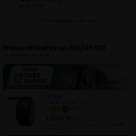
Paiement 100 % sécurisé
✓
Garantie 2 ans
✓
Voir des pneus similaires
Pneus similaires en 265/45 R21
Voir tous les résultats →
MSU01
265/45- R21-108Y
ETE
C
B
B 71 dB
110,00
€
TTC
Vendu 56,40 € moins cher que le prix conseillé
de 166,40 €.