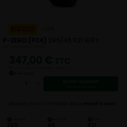
ETE
P-ZERO (PZ4)
265/45 R21 108Y
Réf. EAN 8019227282146
347,00
€
TTC
Prix conseillé constructeur : 495,00 €
8 en stock
✓
Ajouter au panier
−
+
694,00 € au total
Recevez votre commande dès le
mardi 11 août
LARGEUR
HAUTEUR
DIAM.
1
2
3
265
45
R21