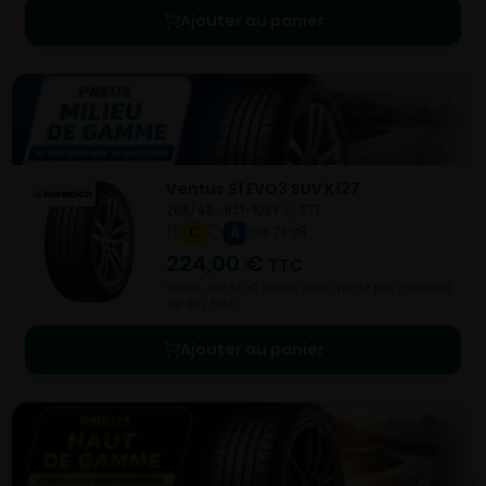
Ajouter au panier
Ventus S1 EVO3 SUV K127
265/45- R21-108Y
ETE
C
A
B 73 dB
224,00
€
TTC
Vendu 108,50 € moins cher que le prix conseillé
de 332,50 €.
Ajouter au panier