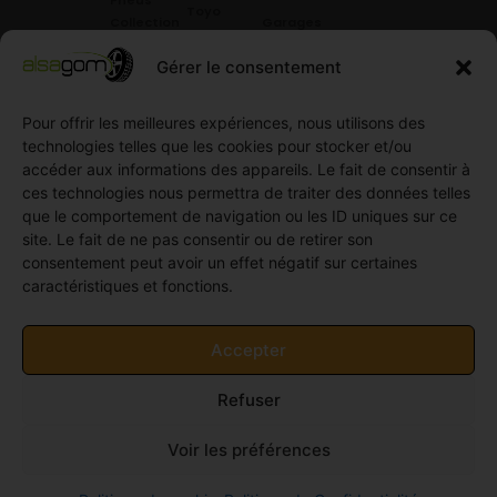
Toyo
Collection
Garages
Compétition
Néolin
partenaires
Gérer le consentement
Pneus
Linglong
Demande
Collection
de devis
standard
Pour offrir les meilleures expériences, nous utilisons des
Demande
technologies telles que les cookies pour stocker et/ou
Pneus
de
accéder aux informations des appareils. Le fait de consentir à
Semi
partenariat
ces technologies nous permettra de traiter des données telles
slick
Ouvrir un
que le comportement de navigation ou les ID uniques sur ce
Pneus
compte
site. Le fait de ne pas consentir ou de retirer son
Utilitaire
professionnel
consentement peut avoir un effet négatif sur certaines
4
caractéristiques et fonctions.
Offres
saisons
d’emploi
Pneus
Politique
Accepter
Utilitaire
de
été
cookies
Refuser
Pneus
(UE)
Utilitaire
Voir les préférences
Hiver
© 2011-2026 Alsagom - Tous droits réservés -
Site