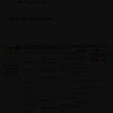
06 78 42 42 45
Facebook Alsagom
Catégories
Marques
Informations
Contactez-
Moyens
nous
de
Pneus
Toutes
Politique de
paiements
Vous
4
les
Confidentialité
pouvez
Saisons
marques
nous
Mentions
Noté 4,9 /
contacter
5 avec
Pneus
Michelin
légales
plus de
par email
60 avis
Été
à:
Goodyear
CGV
contact@alsagom.fr
Pneus
Pirelli
CGR
Hiver
ou par
Kleber
Notre
téléphone
Nos
au
atelier
Chaussettes
Hankook
+33 6 78 42
à Neige
Contactez
42 45
.
Dunloop
nous
Pneus