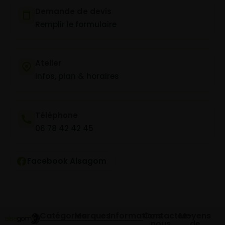
Demande de devis
Remplir le formulaire
Atelier
Infos, plan & horaires
Téléphone
06 78 42 42 45
Facebook Alsagom
Catégories
Marques
Informations
Contactez-
Moyens
nous
de