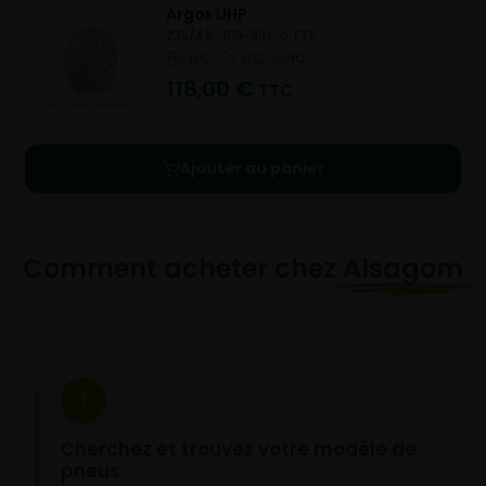
Argos UHP
235/45- R19-99Y
ETE
NC
NC
NC
118,00
€
TTC
Ajouter au panier
Comment acheter chez
Alsagom
1
Cherchez et trouvez votre modèle de
pneus