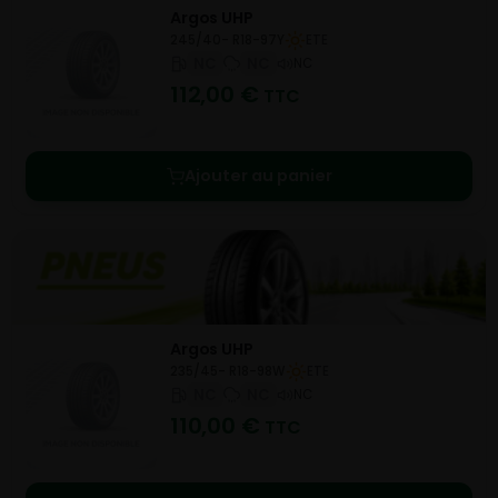
Argos UHP
245/40- R18-97Y
ETE
NC
NC
NC
112,00
€
TTC
Ajouter au panier
Argos UHP
235/45- R18-98W
ETE
NC
NC
NC
110,00
€
TTC