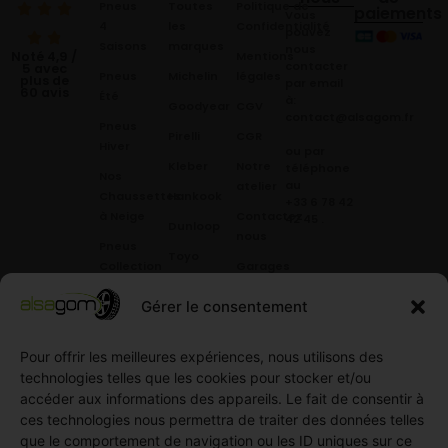
Pneus
Toutes
Politique de
paiements
Vous
4
les
Confidentialité
pouvez
Saisons
marques
nous
Mentions
Noté 4,9 /
contacter
5 avec
Pneus
Michelin
légales
plus de
par email
60 avis
Été
à:
Goodyear
CGV
contact@alsagom.fr
Pneus
Pirelli
CGR
Hiver
ou par
Kleber
Notre
téléphone
Nos
au
atelier
Chaussettes
Hankook
+33 6 78 42
à Neige
Contactez
42 45
.
Dunloop
nous
Pneus
Toyo
Collection
Garages
Compétition
Néolin
partenaires
Gérer le consentement
Pneus
Linglong
Demande
Collection
de devis
standard
Pour offrir les meilleures expériences, nous utilisons des
Demande
technologies telles que les cookies pour stocker et/ou
Pneus
de
accéder aux informations des appareils. Le fait de consentir à
Semi
partenariat
ces technologies nous permettra de traiter des données telles
slick
Ouvrir un
que le comportement de navigation ou les ID uniques sur ce