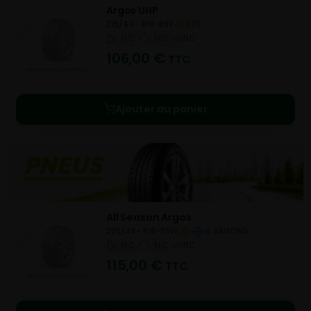
Argos UHP
215/40- R18-89Y
ETE
NC
NC
NC
106,00
€
TTC
Ajouter au panier
All Season Argos
225/45- R18-95W
4 SAISONS
NC
NC
NC
115,00
€
TTC