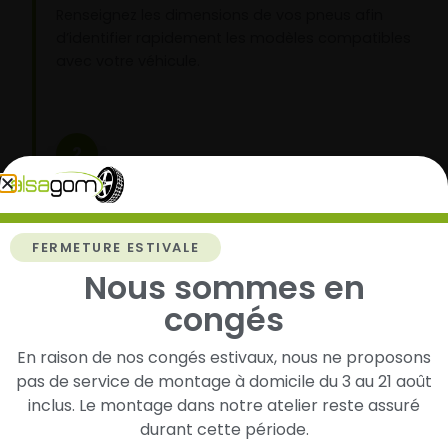
Renseignez les dimensions de vos pneus afin
d’identifier rapidement les modèles compatibles
avec votre véhicule.
2
Faites-les livrer chez vous ou monter en
garage partenaire
Choisissez votre mode de réception : livraison à
FERMETURE ESTIVALE
domicile ou montage de vos pneus dans l’un de
Nous sommes en
nos garages partenaires.
congés
En raison de nos congés estivaux, nous ne proposons
pas de service de montage à domicile du 3 au 21 août
3
inclus. Le montage dans notre atelier reste assuré
durant cette période.
Roulez l’esprit tranquille