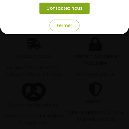
Vos pneus sont montés, vous pouvez prendre la
Contactez nous
route en toute sérénité.
Fermer
Livraison rapide
Paiement sécurisé et
modulaire
Livraison/Retrait en 24-
48h dans toute la france
Paiement par CB
Garantie
Entreprise Alsacienne
2 ans de garantie sur tous
Notre atelier est installé à
les produits neufs
Dangolsheim