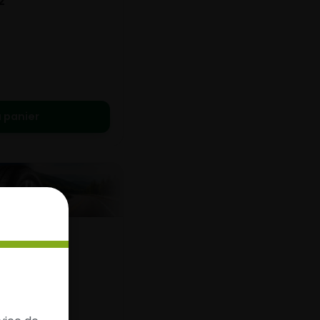
2
 panier