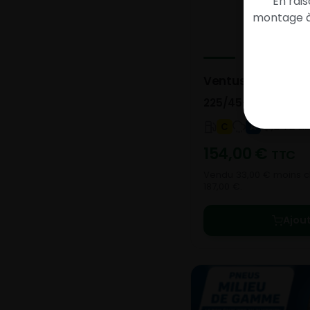
En rai
montage à 
Ventus Prime 3 K1
225/45- R18-95W
B 72 d
C
A
154,00
€
TTC
Vendu 33,00 € moins ch
187,00 €.
Ajou