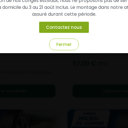
son de nos congés estivaux, nous ne proposons pas de ser
domicile du 3 au 21 août inclus. Le montage dans notre at
assuré durant cette période.
Contactez nous
25
WINTER ICEPT RS3 W46
ETE
195/55- R16-87H
HIVER
Fermer
B
NC
NC
NC
97,00
€
TTC
er que le prix conseillé de
ter au panier
Ajouter au