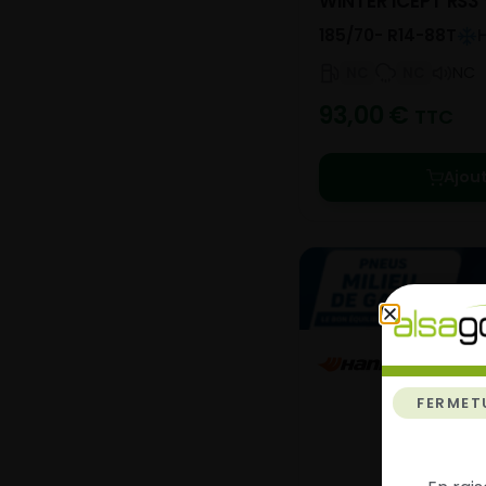
WINTER ICEPT RS3
185/70- R14-88T
NC
NC
NC
93,00
€
TTC
Ajou
FERMET