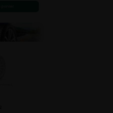
 panier
2