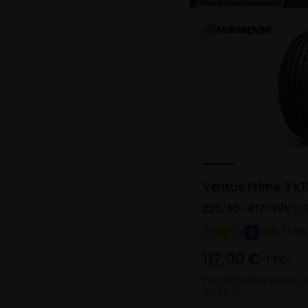
Ventus Prime 3 K1
225/60- R17-99V
B 71 dB
C
A
117,00
€
TTC
Vendu 33,50 € moins ch
150,50 €.