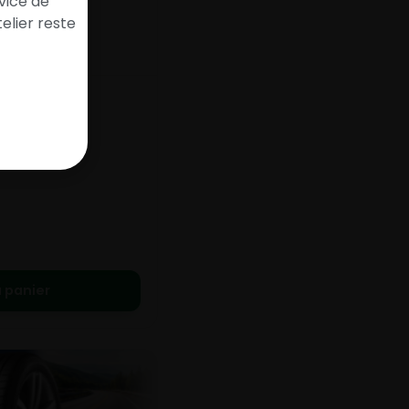
vice de
elier reste
2
 panier