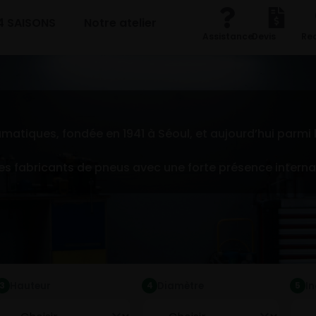
4 SAISONS
Notre atelier
Assistance
Devis
Re
iques, fondée en 1941 à Séoul, et aujourd’hui parmi l
es fabricants de pneus avec une forte présence interna
Hauteur
Diamètre
I
3
4
5