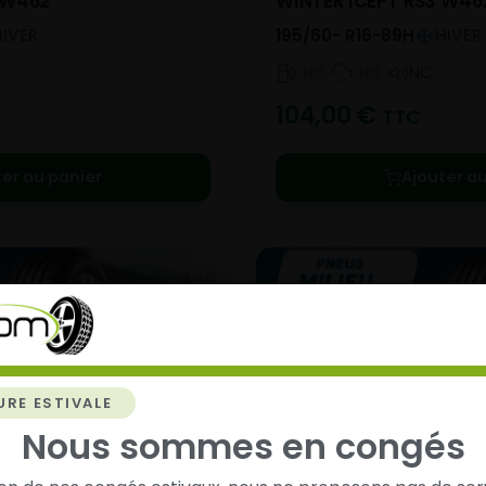
 W462
WINTER ICEPT RS3 W46
HIVER
195/60- R16-89H
HIVER
NC
NC
NC
104,00
€
TTC
ter au panier
Ajouter au
URE ESTIVALE
Nous sommes en congés