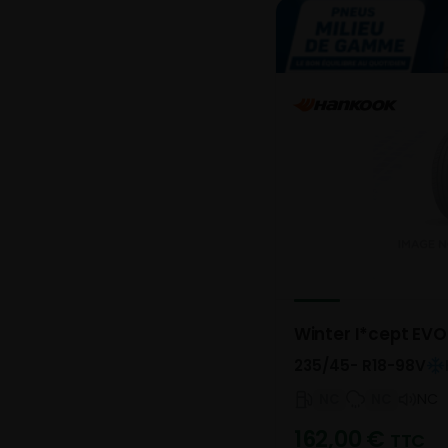
Winter I*cept EV
235/45- R18-98V
NC
NC
NC
162,00
€
TTC