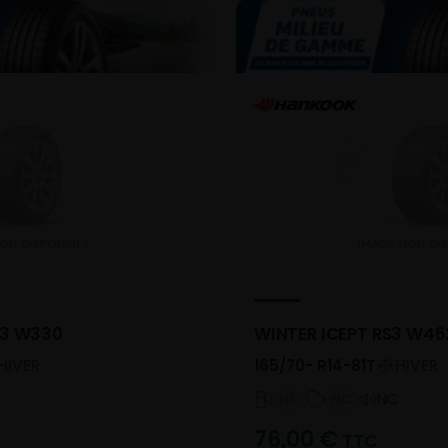
O3 W330
WINTER ICEPT RS3 W46
HIVER
165/70- R14-81T
HIVER
NC
NC
NC
76,00
€
TTC