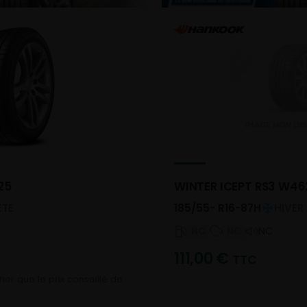
25
WINTER ICEPT RS3 W46
ETE
185/55- R16-87H
HIVER
NC
NC
NC
111,00
€
TTC
er que le prix conseillé de