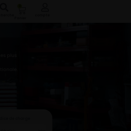
0
cherche
compte
Panier
es plus
tionale.
ndice de charge