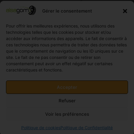
Compétition
Néolin
partenaires
Gérer le consentement
Pneus
Linglong
Demande
Collection
de devis
Pour offrir les meilleures expériences, nous utilisons des
standard
Demande
technologies telles que les cookies pour stocker et/ou
Pneus
de
accéder aux informations des appareils. Le fait de consentir à
Semi
partenariat
ces technologies nous permettra de traiter des données telles
slick
Ouvrir un
que le comportement de navigation ou les ID uniques sur ce
Pneus
compte
site. Le fait de ne pas consentir ou de retirer son
Utilitaire
professionnel
consentement peut avoir un effet négatif sur certaines
4
caractéristiques et fonctions.
Offres
saisons
d’emploi
Pneus
Politique
Accepter
Utilitaire
de
été
cookies
Refuser
Pneus
(UE)
Utilitaire
Voir les préférences
Hiver
© 2011-2026 Alsagom - Tous droits réservés -
Site
Politique de cookies
Politique de Confidentialité
crée par Univers-PC