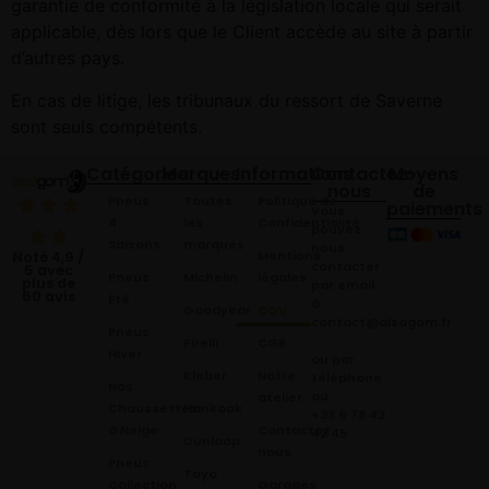
garantie de conformité à la législation locale qui serait
applicable, dès lors que le Client accède au site à partir
d’autres pays.
En cas de litige, les tribunaux du ressort de Saverne
sont seuls compétents.
Catégories
Marques
Informations
Contactez-
Moyens
nous
de
Pneus
Toutes
Politique de
paiements
Vous
4
les
Confidentialité
pouvez
Saisons
marques
nous
Mentions
Noté 4,9 /
contacter
5 avec
Pneus
Michelin
légales
plus de
par email
60 avis
Été
à:
Goodyear
CGV
contact@alsagom.fr
Pneus
Pirelli
CGR
Hiver
ou par
Kleber
Notre
téléphone
Nos
au
atelier
Chaussettes
Hankook
+33 6 78 42
à Neige
Contactez
42 45
.
Dunloop
nous
Pneus
Toyo
Collection
Garages