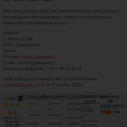
Pour des questions et/ou des commentaires sur notre politique
de cookies et cette déclaration, veuillez nous contacter en
utilisant les coordonnées suivantes :
Alsagom
11 Route du VIN
67310 Dangolsheim
France
Site web :
https://alsagom.fr
E-mail :
contact@
alsagom.fr
Numéro de téléphone : +33 6 78 42 42 45 .
Cette politique de cookies a été synchronisée avec
cookiedatabase.org
le 15 octobre 2025.
Catégories
Marques
Informations
Contactez-
Moyens
nous
de
Pneus
Toutes
Politique de
paiements
Vous
4
les
Confidentialité
pouvez
Saisons
marques
nous
Mentions
Noté 4,9 /
contacter
5 avec
Pneus
Michelin
légales
plus de
par email