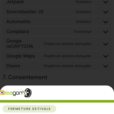
Jetpack
Statistics
Sourcebuster JS
Statistics
Automattic
Statistics
Complianz
Functional
Google
Finalité en attente d’enquête
reCAPTCHA
Google Maps
Finalité en attente d’enquête
Divers
Finalité en attente d’enquête
7. Consentement
Lorsque vous visitez notre site web pour la première fois, nous
vous montrerons une fenêtre contextuelle avec une explication
sur les cookies. Dès que vous cliquez sur « Enregistrer les
préférences » vous nous autorisez à utiliser les catégories de
FERMETURE ESTIVALE
cookies et d’extensions que vous avez sélectionnés dans la