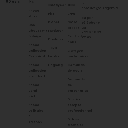
60 avis
Été
à:
Goodyear
CGV
contact@alsagom.fr
Pneus
Pirelli
CGR
Hiver
ou par
Kleber
Notre
téléphone
Nos
au
atelier
Chaussettes
Hankook
+33 6 78 42
à Neige
Contactez
42 45
.
Dunloop
nous
Pneus
Toyo
Collection
Garages
Compétition
Néolin
partenaires
Pneus
Linglong
Demande
Collection
de devis
standard
Demande
Pneus
de
Semi
partenariat
slick
Ouvrir un
Pneus
compte
Utilitaire
professionnel
4
Offres
saisons
d’emploi