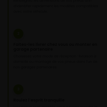
Renseignez les dimensions de vos pneus afin
d’identifier rapidement les modèles compatibles
avec votre véhicule.
2
Faites-les livrer chez vous ou monter en
garage partenaire
Choisissez votre mode de réception : livraison à
domicile ou montage de vos pneus dans l’un de
nos garages partenaires.
3
Roulez l’esprit tranquille
Vos pneus sont montés, vous pouvez prendre la