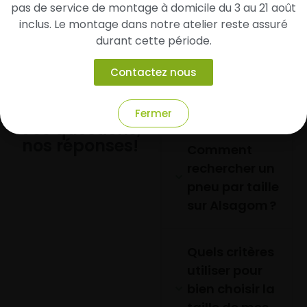
pas de service de montage à domicile du 3 au 21 août
inclus. Le montage dans notre atelier reste assuré
durant cette période.
Contactez nous
Fermer
Vos questions,
nos réponses!
Comment
rechercher un
pneu par taille
sur Alsagom ?
Quels critères
utiliser pour
bien choisir la