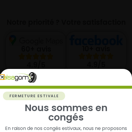
Notre priorité ? Votre satisfaction
10+ avis
60+ avis
4.9/5
4.9/5
FERMETURE ESTIVALE
Nous sommes en
congés
En raison de nos congés estivaux, nous ne proposons