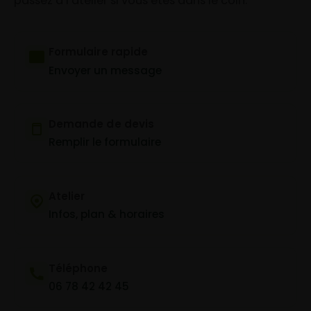
passez à l’atelier si vous êtes dans le coin.
Formulaire rapide
Envoyer un message
Demande de devis
Remplir le formulaire
Atelier
Infos, plan & horaires
Téléphone
06 78 42 42 45