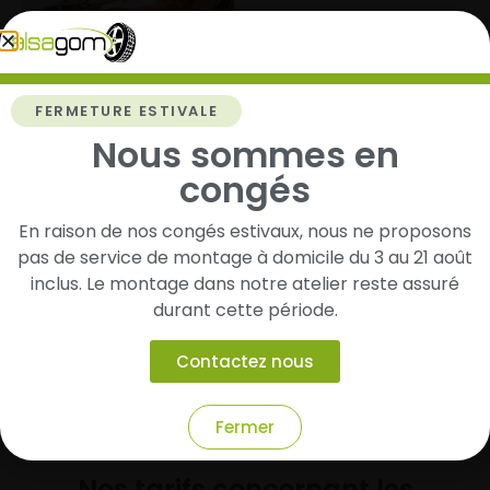
Changement pare-
brise
Divers
FERMETURE ESTIVALE
Nous sommes en
congés
En raison de nos congés estivaux, nous ne proposons
Nettoyage
Accesoires
pas de service de montage à domicile du 3 au 21 août
Intérieur et extérieur Sous
Attelage
inclus. Le montage dans notre atelier reste assuré
conditions
Jantes Alu - Enjoliveurs
Capteurs de pression
durant cette période.
Contactez nous
Fermer
Agricole
Nos tarifs concernant les