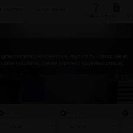
4 SAISONS
Notre atelier
Assistance
Devis
Re
gine britannique/irlandaise, aujourd’hui fabriquée et
bber Industries (géant japonais du pneumatique).
Hauteur
Diamètre
I
3
4
5