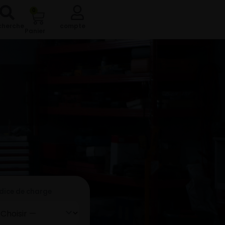
0
cherche
compte
Panier
ndice de charge