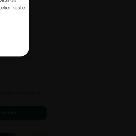
vice de
elier reste
 le prix conseillé de
 panier