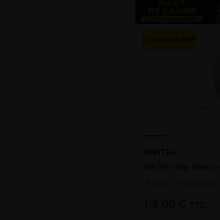
WINTER
185/55- R15-86H
NC
NC
NC
116,00
€
TTC