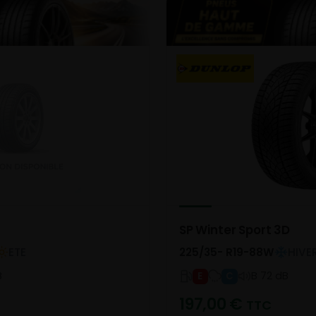
G
SP Winter Sport 3D
ETE
225/35- R19-88W
HIVE
B
B 72 dB
E
C
197,00
€
TTC