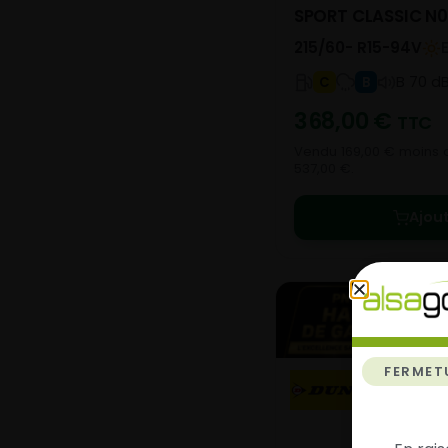
SPORT CLASSIC N
215/60- R15-94V
B 70 d
C
B
368,00
€
TTC
Vendu 169,00 € moins c
537,00 €.
Ajou
FERMET