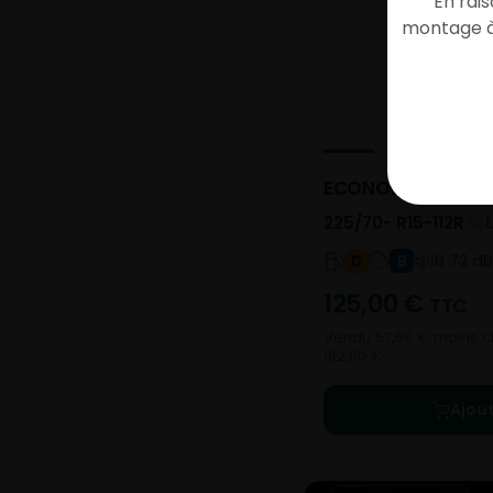
En rai
montage à 
ECONODRIVE
225/70- R15-112R
B 72 dB
D
B
125,00
€
TTC
Vendu 57,50 € moins ch
182,50 €.
Ajou