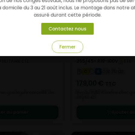
son de nos congés estivaux, nous ne proposons pas de ser
domicile du 3 au 21 août inclus. Le montage dans notre at
assuré durant cette période.
Contactez nous
Fermer
BLUE RESPONSE TG
UTILITAIRE ETE
255/45- R19-100V
ETE
B 70 dB
C
A
179,00
€
TTC
er que le prix conseillé de
Vendu 81,50 € moins cher que
260,50 €.
ter au panier
Ajouter au