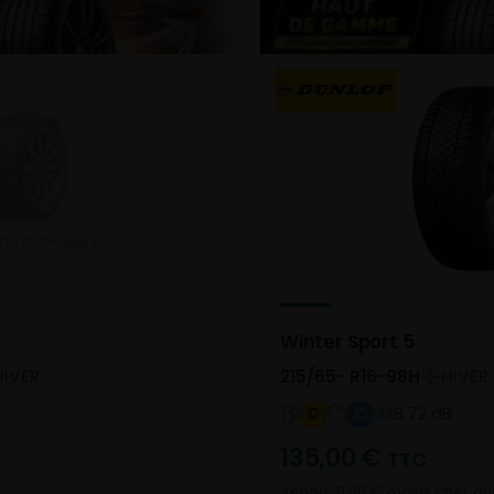
Winter Sport 5
HIVER
215/65- R16-98H
HIVER
B 72 dB
C
C
135,00
€
TTC
Vendu 31,00 € moins cher que