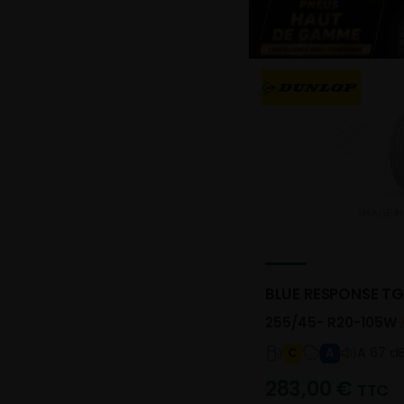
BLUE RESPONSE T
255/45- R20-105W
A 67 d
C
A
283,00
€
TTC