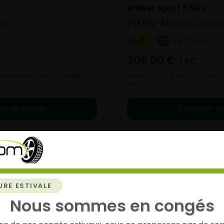
0
Winter Sport 5 SUV
ETE
255/60- R18-112V
HIVER
B
B 73 dB
C
C
206,00
€
TTC
her que le prix conseillé de
Vendu 59,50 € moins cher que
265,50 €.
ter au panier
Ajouter au
URE ESTIVALE
Nous sommes en congés