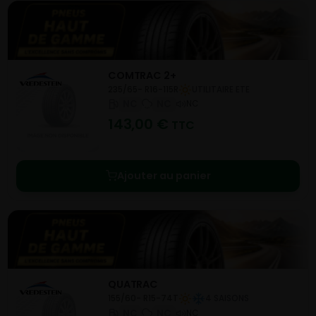
COMTRAC 2+
235/65- R16-115R
UTILITAIRE ETE
NC
NC
NC
143,00
€
TTC
Ajouter au panier
QUATRAC
155/60- R15-74T
4 SAISONS
NC
NC
NC