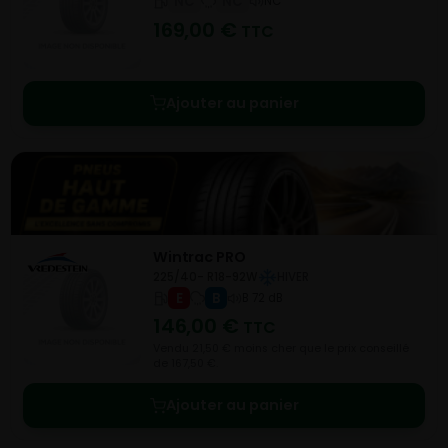
NC
NC
NC
169,00
€
TTC
Ajouter au panier
Wintrac PRO
225/40- R18-92W
HIVER
E
B
B 72 dB
146,00
€
TTC
Vendu 21,50 € moins cher que le prix conseillé
de 167,50 €.
Ajouter au panier