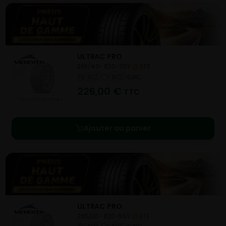
ULTRAC PRO
295/40- R20-110Y
ETE
NC
NC
NC
226,00
€
TTC
Ajouter au panier
ULTRAC PRO
265/30- R20-94Y
ETE