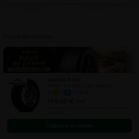
Plus de 60 résultats
Quatrac 5 SUV
255/60- R17-106V
4 SAISONS
C
C
B 72 dB
174,00
€
TTC
Vendu 26,50 € moins cher que le prix conseillé
de 200,50 €.
Ajouter au panier