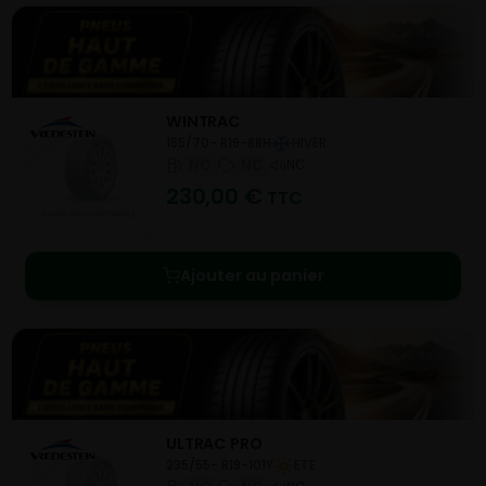
WINTRAC
155/70- R19-88H
HIVER
NC
NC
NC
230,00
€
TTC
Ajouter au panier
ULTRAC PRO
235/55- R19-101Y
ETE