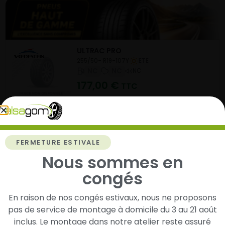
ULTRAC PRO
255/50- R19-107Y
ETE
NC
NC
NC
177,00
€
TTC
Ajouter au panier
FERMETURE ESTIVALE
Nous sommes en
congés
En raison de nos congés estivaux, nous ne proposons
WINTRAC
pas de service de montage à domicile du 3 au 21 août
195/55- R17-92H
HIVER
NC
NC
inclus. Le montage dans notre atelier reste assuré
NC