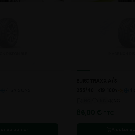
EUROTRAXX A/S
4 SAISONS
255/40- R19-100Y
4 
NC
NC
NC
86,00
€
TTC
ter au panier
Ajouter au