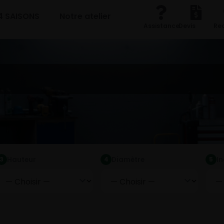
4 SAISONS
Notre atelier
Assistance
Devis
Re
Hauteur
Diamètre
I
3
4
5