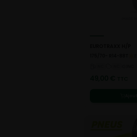
EUROTRAXX H/P
175/70- R14-88T
E
NC
NC
NC
49,00
€
TTC
Ajou