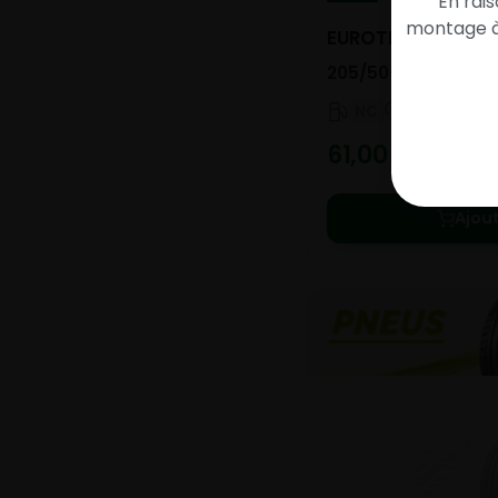
En rai
montage à 
EUROTRAXX A/S
205/50- R16-91W
NC
NC
NC
61,00
€
TTC
Ajou