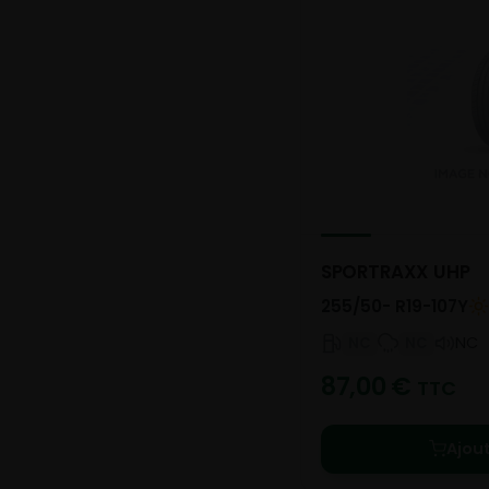
SPORTRAXX UHP
255/50- R19-107Y
NC
NC
NC
87,00
€
TTC
Ajou