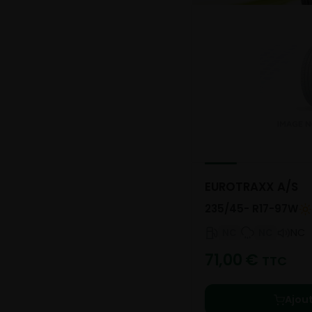
EUROTRAXX A/S
235/45- R17-97W
NC
NC
NC
71,00
€
TTC
Ajou