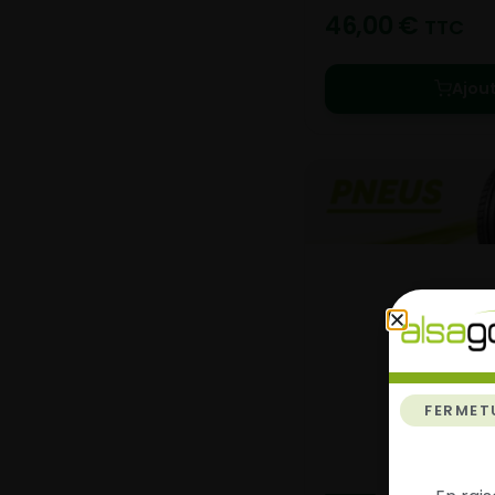
46,00
€
TTC
Ajou
FERMET