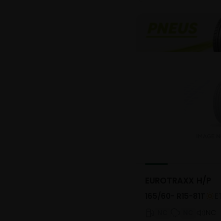
EUROTRAXX H/P
165/60- R15-81T
E
NC
NC
NC