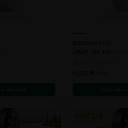
EUROTRAXX A/S
TE
205/65- R15-94V
4 
NC
NC
NC
61,00
€
TTC
ter au panier
Ajouter au