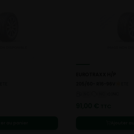
EUROTRAXX H/P
ETE
205/60- R16-96V
ETE
NC
NC
NC
91,00
€
TTC
ter au panier
Ajouter au