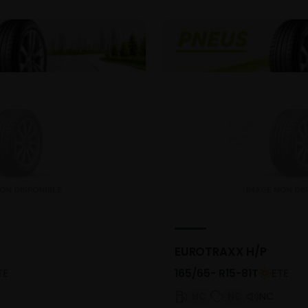
EUROTRAXX H/P
TE
165/65- R15-81T
ETE
NC
NC
NC