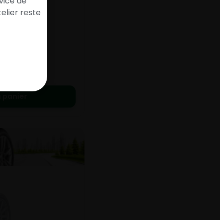
vice de
elier reste
SAISONS
 panier