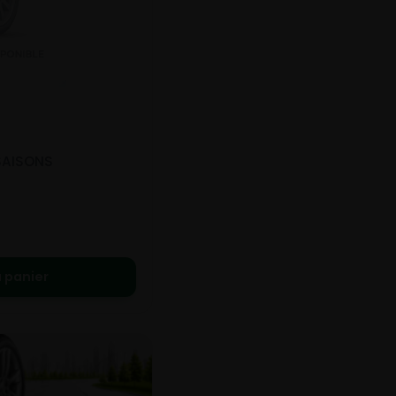
SAISONS
 panier