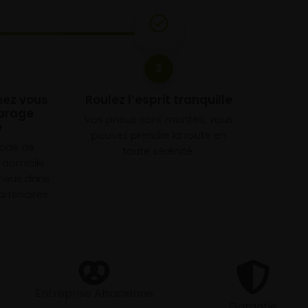
3
chez vous
Roulez l’esprit tranquille
arage
Vos pneus sont montés, vous
e
pouvez prendre la route en
mode de
toute sérénité.
à domicile
neus dans
rtenaires.
Entreprise Alsacienne
Garantie