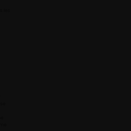
s les
r
 se
ne
ême