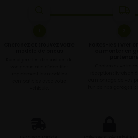
1
2
Cherchez et trouvez votre
Faites-les livrer 
modèle de pneus
ou monter en g
partenair
Renseignez les dimensions de
Choisissez votre 
vos pneus afin d’identifier
réception : livraison 
rapidement les modèles
ou montage de vos p
compatibles avec votre
l’un de nos garages pa
véhicule.
Livraison rapide
Paiement sécurisé et