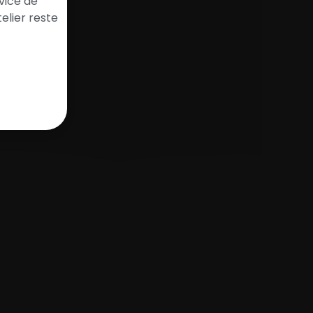
vice de
elier reste