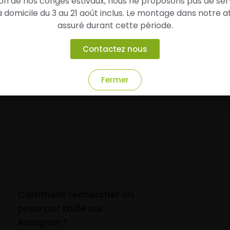
son de nos congés estivaux, nous ne proposons pas de ser
domicile du 3 au 21 août inclus. Le montage dans notre at
.9/5
assuré durant cette période.
Contactez nous
Fermer
Comment rechercher un
pneu par taille sur
Alsagom ?