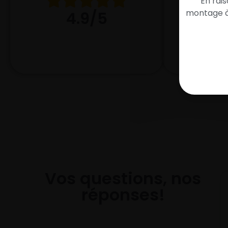
En rai
montage à 
4
4.9/5
Vos questions, nos
réponses!