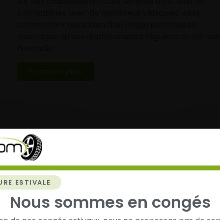
sur des chaussées difficiles. Simples à installer et
compatibles avec de nombreux véhicules, elles
conviennent aussi bien à un usage ponctuel en
montagne qu’aux déplacements réguliers en périod
hivernale.
En savoir plus
re priorité ? Votre satisfac
URE ESTIVALE
Nous sommes en congés
+ avis