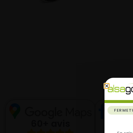
Not
FERMET
10
60+ avis