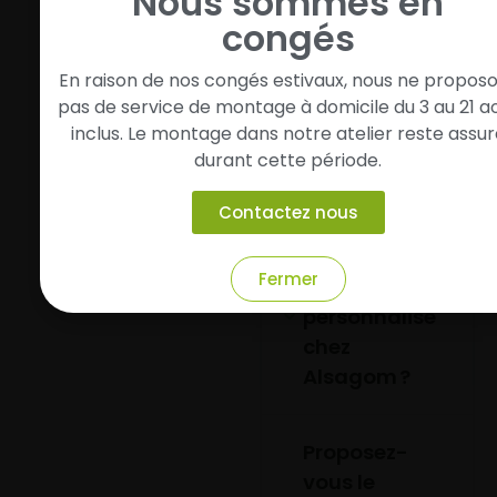
Nous sommes en
congés
Quels sont les
En raison de nos congés estivaux, nous ne propos
horaires
pas de service de montage à domicile du 3 au 21 a
d’ouverture de
inclus. Le montage dans notre atelier reste assur
l’atelier
durant cette période.
Alsagom ?
Contactez nous
Puis-je obtenir
Fermer
un devis
personnalisé
chez
Alsagom ?
Proposez-
vous le