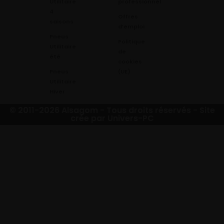
Utilitaire
professionnel
4
Offres
saisons
d’emploi
Pneus
Politique
Utilitaire
de
été
cookies
Pneus
(UE)
Utilitaire
Hiver
© 2011-2026 Alsagom - Tous droits réservés -
Site
crée par Univers-PC