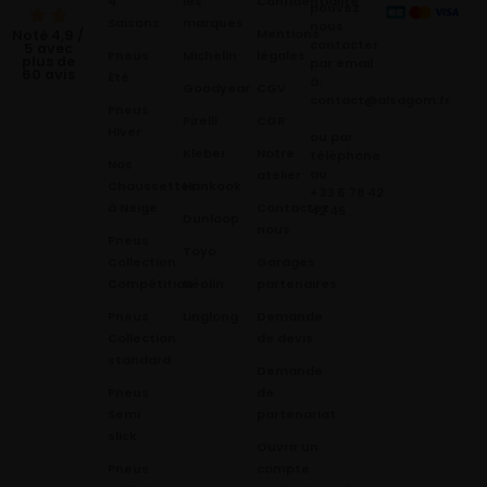
4
les
Confidentialité
pouvez
Saisons
marques
nous
Mentions
Noté 4,9 /
contacter
5 avec
Pneus
Michelin
légales
plus de
par email
60 avis
Été
à:
Goodyear
CGV
contact@alsagom.fr
Pneus
Pirelli
CGR
Hiver
ou par
Kleber
Notre
téléphone
Nos
au
atelier
Chaussettes
Hankook
+33 6 78 42
à Neige
Contactez
42 45
.
Dunloop
nous
Pneus
Toyo
Collection
Garages
Compétition
Néolin
partenaires
Pneus
Linglong
Demande
Collection
de devis
standard
Demande
Pneus
de
Semi
partenariat
slick
Ouvrir un
Pneus
compte