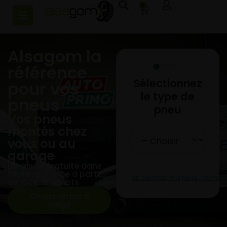
0
Alsagom la
référence
Sélectionnez
pour vos
le type de
pneus
pneu
Vos pneus
montés chez
vous ou au
garage
Livraison gratuite dans
toute la France à partir
Je connais ma taille : reche
de 100€ d'achats
Chaussettes à
neige