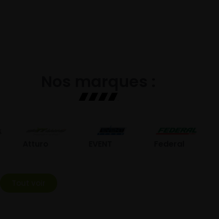
Nos marques :
GO
Atturo
EVENT
Federal
Tout voir