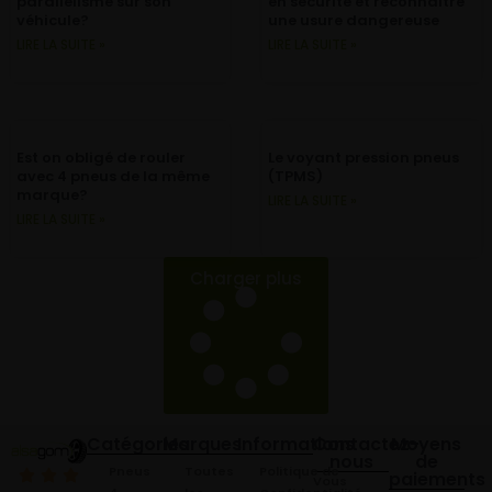
parallélisme sur son
en sécurité et reconnaitre
véhicule?
une usure dangereuse
LIRE LA SUITE »
LIRE LA SUITE »
Est on obligé de rouler
Le voyant pression pneus
avec 4 pneus de la même
(TPMS)
marque?
LIRE LA SUITE »
LIRE LA SUITE »
Charger plus
Catégories
Marques
Informations
Contactez-
Moyens
nous
de
Pneus
Toutes
Politique de
paiements
Vous