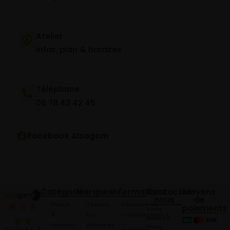
Atelier
Infos, plan & horaires
Téléphone
06 78 42 42 45
Facebook Alsagom
Catégories
Marques
Informations
Contactez-
Moyens
nous
de
Pneus
Toutes
Politique de
paiements
Vous
4
les
Confidentialité
pouvez
Saisons
marques
nous