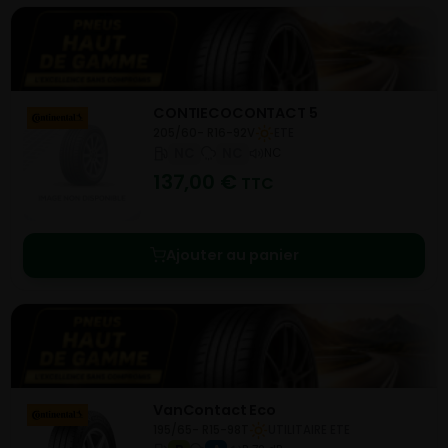
CONTIECOCONTACT 5
205/60- R16-92V
ETE
NC
NC
NC
137,00
€
TTC
Ajouter au panier
VanContact Eco
195/65- R15-98T
UTILITAIRE ETE