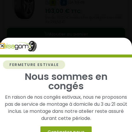
B
A
A 69 dB
193,00
€
TTC
Vendu 99,50 € moins cher que le prix conseillé
de 292,50 €.
Ajouter au panier
FERMETURE ESTIVALE
Nous sommes en
CROSSCONTACT H/T
congés
265/65- R17-112H
ETE
NC
NC
NC
En raison de nos congés estivaux, nous ne proposons
194,00
€
TTC
pas de service de montage à domicile du 3 au 21 août
inclus. Le montage dans notre atelier reste assuré
durant cette période.
Ajouter au panier