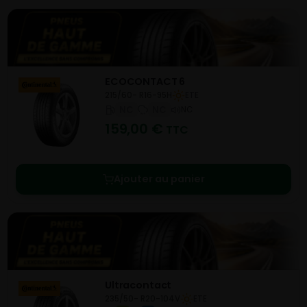
ECOCONTACT 6
215/60- R16-95H
ETE
NC
NC
NC
159,00
€
TTC
Ajouter au panier
Ultracontact
235/50- R20-104V
ETE