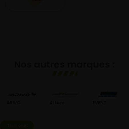
Nos autres marques :
O
Atturo
EVENT
Fede
Tout voir