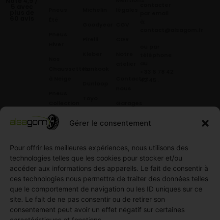
Mentions
Noté 4,9 /
contacter
5 avec
Pneus
Michelin
légales
plus de
par email
60 avis
Été
à:
Goodyear
CGV
contact@alsagom.fr
Pneus
Pirelli
CGR
Hiver
ou par
Kleber
Notre
téléphone
Nos
au
atelier
Chaussettes
Hankook
+33 6 78 42
à Neige
Contactez
42 45
.
Dunloop
nous
Pneus
Toyo
Collection
Garages
Compétition
Néolin
partenaires
Gérer le consentement
Pneus
Linglong
Demande
Collection
de devis
Pour offrir les meilleures expériences, nous utilisons des
standard
Demande
technologies telles que les cookies pour stocker et/ou
Pneus
de
accéder aux informations des appareils. Le fait de consentir à
Semi
partenariat
ces technologies nous permettra de traiter des données telles
slick
Ouvrir un
que le comportement de navigation ou les ID uniques sur ce
Pneus
compte
site. Le fait de ne pas consentir ou de retirer son
Utilitaire
professionnel
consentement peut avoir un effet négatif sur certaines
4
caractéristiques et fonctions.