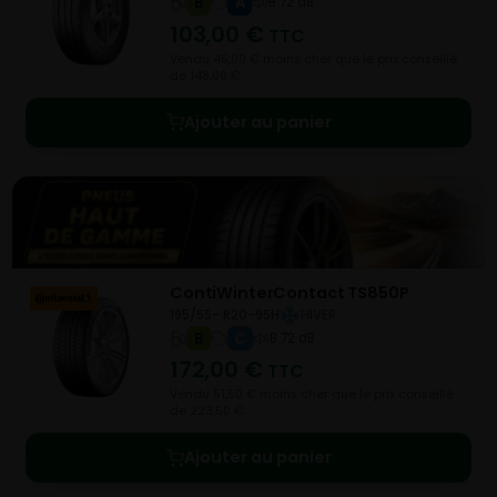
B
A
B 72 dB
103,00
€
TTC
Vendu 45,00 € moins cher que le prix conseillé
de 148,00 €.
Ajouter au panier
ContiWinterContact TS850P
195/55- R20-95H
HIVER
B
C
B 72 dB
172,00
€
TTC
Vendu 51,50 € moins cher que le prix conseillé
de 223,50 €.
Ajouter au panier