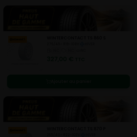
WINTERCONTACT TS 860 S
275/45- R19-108V
HIVER
NC
NC
NC
327,00
€
TTC
Ajouter au panier
WINTERCONTACT TS 870 P
255/40- R22-103V
HIVER