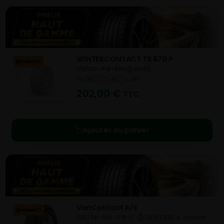
WINTERCONTACT TS 870 P
215/60- R18-98H
HIVER
NC
NC
NC
202,00
€
TTC
Ajouter au panier
VanContact A/S
225/75- R16-121R
UTILITAIRE 4 saisons