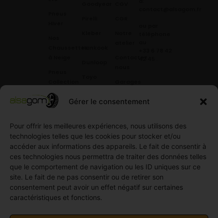
à:
Goodyear
CGV
contact@alsagom.fr
Pneus
Pirelli
CGR
Hiver
ou par
Kleber
Notre
téléphone
Nos
au
atelier
Chaussettes
Hankook
+33 6 78 42
à Neige
Contactez
42 45
.
Dunloop
nous
Pneus
Toyo
Collection
Garages
Compétition
Néolin
partenaires
Gérer le consentement
Pneus
Linglong
Demande
Collection
de devis
standard
Pour offrir les meilleures expériences, nous utilisons des
Demande
technologies telles que les cookies pour stocker et/ou
Pneus
de
accéder aux informations des appareils. Le fait de consentir à
Semi
partenariat
ces technologies nous permettra de traiter des données telles
slick
Ouvrir un
que le comportement de navigation ou les ID uniques sur ce
Pneus
compte
site. Le fait de ne pas consentir ou de retirer son
Utilitaire
professionnel
consentement peut avoir un effet négatif sur certaines
4
caractéristiques et fonctions.
Offres
saisons
d’emploi
Pneus