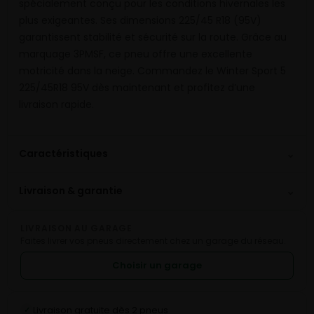
spécialement conçu pour les conditions hivernales les
plus exigeantes. Ses dimensions 225/45 R18 (95V)
garantissent stabilité et sécurité sur la route. Grâce au
marquage 3PMSF, ce pneu offre une excellente
motricité dans la neige. Commandez le Winter Sport 5
225/45R18 95V dès maintenant et profitez d’une
livraison rapide.
⌄
Caractéristiques
⌄
Livraison & garantie
LIVRAISON AU GARAGE
Faites livrer vos pneus directement chez un garage du réseau.
Choisir un garage
Livraison gratuite dès 2 pneus
✓