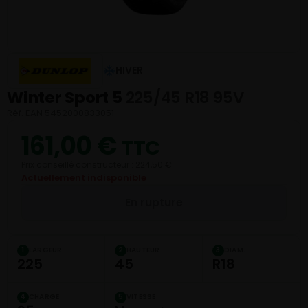
HIVER
Winter Sport 5
225/45 R18 95V
Réf. EAN 5452000833051
161,00
€
TTC
Prix conseillé constructeur : 224,50 €
Actuellement indisponible
En rupture
LARGEUR
HAUTEUR
DIAM.
1
2
3
225
45
R18
CHARGE
VITESSE
4
5