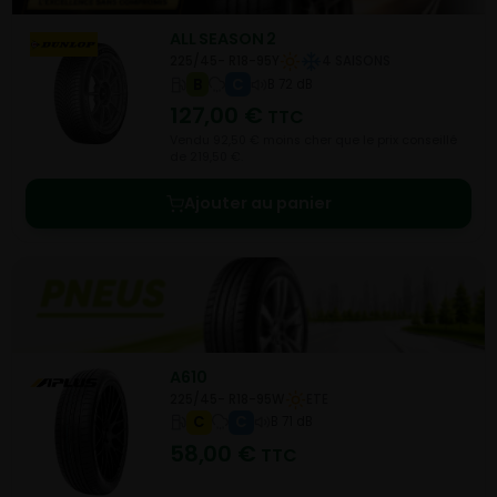
ALL SEASON 2
225/45- R18-95Y
4 SAISONS
B
C
B 72 dB
127,00
€
TTC
Vendu 92,50 € moins cher que le prix conseillé
de 219,50 €.
Ajouter au panier
A610
225/45- R18-95W
ETE
C
C
B 71 dB
58,00
€
TTC