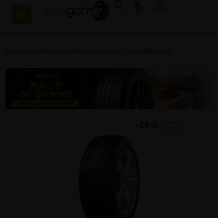
0
Accueil
/
HIVER
/
DUNLOP
/
Winter Sport 5 225/45R18 95V
−28 %
DU PRIX
CONSEILLÉ