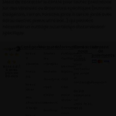
Merci de contacter le centre pour toutes prestations
sur des véhicules ou dimensions spécifiques (Hummer,
Dodgeram, Ferrari, Porsche, jante à cercle, jante avec
écrou central, pneus ultra bas…) qui peuvent
nécessiter un outillage ou un temps d’intervention
spécifique.
Catégories
Marques
Informations
Contactez-
Moyens
nous
de
Pneus
Toutes
Politique de
paiements
Vous
4
les
Confidentialité
pouvez
Saisons
marques
nous
Mentions
Noté 4,9 /
contacter
5 avec
Pneus
Michelin
légales
plus de
par email
60 avis
Été
à:
Goodyear
CGV
contact@alsagom.fr
Pneus
Pirelli
CGR
Hiver
ou par
Kleber
Notre
téléphone
Nos
au
atelier
Chaussettes
Hankook
+33 6 78 42
à Neige
Contactez
42 45
.
Dunloop
nous
Pneus