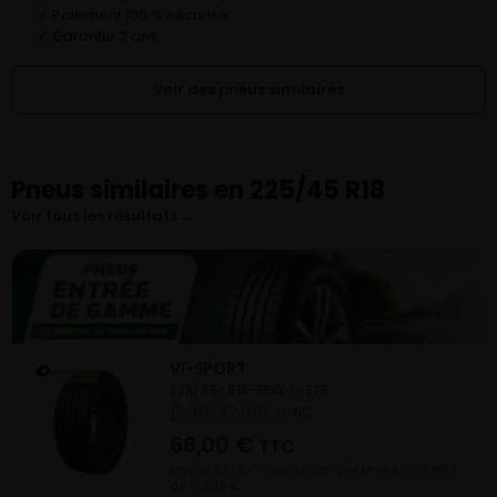
Paiement 100 % sécurisé
✓
Garantie 2 ans
✓
Voir des pneus similaires
Pneus similaires en 225/45 R18
Voir tous les résultats →
VI-SPORT
225/45- R18-95W
ETE
NC
NC
NC
66,00
€
TTC
Vendu 37,30 € moins cher que le prix conseillé
de 103,30 €.