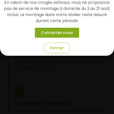
En raison de nos congés estivaux, nous ne proposons
d’identifier rapidement les modèles compatibles
pas de service de montage à domicile du 3 au 21 août
avec votre véhicule.
inclus. Le montage dans notre atelier reste assuré
durant cette période.
2
Contactez nous
Faites-les livrer chez vous ou monter en
Fermer
garage partenaire
Choisissez votre mode de réception : livraison à
domicile ou montage de vos pneus dans l’un de
nos garages partenaires.
3
Roulez l’esprit tranquille
Vos pneus sont montés, vous pouvez prendre la