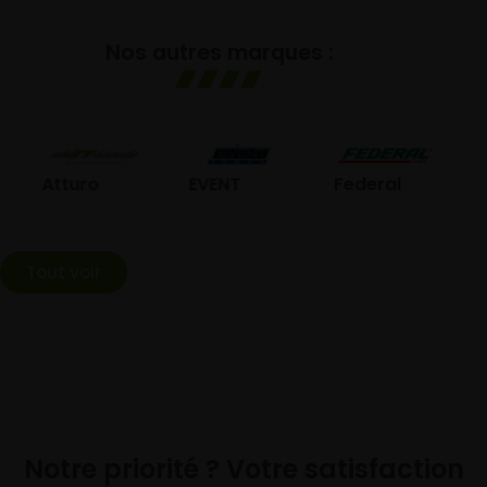
Nos autres marques :
GO
Atturo
EVENT
Federal
Tout voir
Notre priorité ? Votre satisfaction