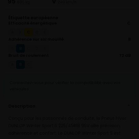
95
V
690 kg
240 km/h
Étiquette européenne
Efficacité énergétique
C
C
A
B
D
E
Adhérence sur sol mouillé
B
B
A
C
D
E
Bruit de roulement
72 dB
B
A
C
Connectez-vous pour vérifier la compatibilité avec vos
véhicules
Description
⌄
Conçu pour les passionnés de conduite, le Pneus hiver
DUNLOP Winter Sport 5 225/45R18 95V allie précision,
adhérence et confort. Le DUNLOP Winter Sport 5 est