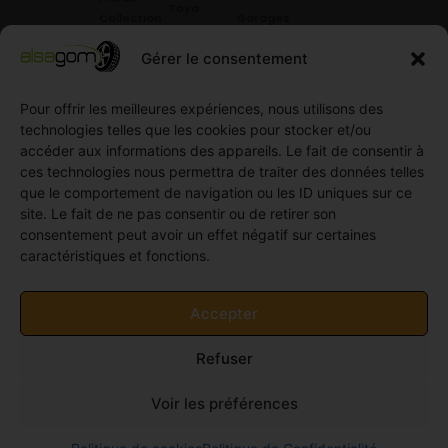
Toyo
Collection
Garages
Compétition
Néolin
partenaires
Gérer le consentement
Pneus
Linglong
Demande
Collection
de devis
Pour offrir les meilleures expériences, nous utilisons des
standard
Demande
technologies telles que les cookies pour stocker et/ou
Pneus
de
accéder aux informations des appareils. Le fait de consentir à
Semi
partenariat
ces technologies nous permettra de traiter des données telles
slick
Ouvrir un
que le comportement de navigation ou les ID uniques sur ce
Pneus
compte
site. Le fait de ne pas consentir ou de retirer son
Utilitaire
professionnel
consentement peut avoir un effet négatif sur certaines
4
caractéristiques et fonctions.
Offres
saisons
d’emploi
Pneus
Politique
Accepter
Utilitaire
de
été
cookies
Refuser
Pneus
(UE)
Utilitaire
Voir les préférences
Hiver
© 2011-2026 Alsagom - Tous droits réservés -
Site