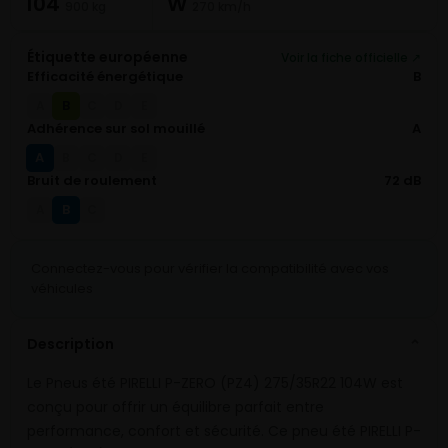
104
W
900 kg
270 km/h
Étiquette européenne
Voir la fiche officielle ↗
Efficacité énergétique
B
B
A
C
D
E
Adhérence sur sol mouillé
A
A
B
C
D
E
Bruit de roulement
72 dB
B
A
C
Connectez-vous pour vérifier la compatibilité avec vos
véhicules
Description
⌄
Le Pneus été PIRELLI P-ZERO (PZ4) 275/35R22 104W est
conçu pour offrir un équilibre parfait entre
performance, confort et sécurité. Ce pneu été PIRELLI P-