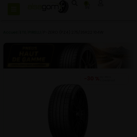
0
Accueil
/
ETE
/
PIRELLI
/
P-ZERO (PZ4) 275/35R22 104W
−30 %
DU PRIX
CONSEILLÉ