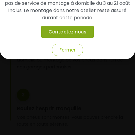
pas de service de montage à domicile du 3 au 21 août
inclus. Le montage dans notre atelier reste assuré
durant cette période.
2
Contactez nous
Faites-les livrer chez vous ou monter en
garage partenaire
Fermer
Choisissez votre mode de réception : livraison à
domicile ou montage de vos pneus dans l’un de
nos garages partenaires.
3
Roulez l’esprit tranquille
Vos pneus sont montés, vous pouvez prendre la
route en toute sérénité.