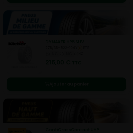
DYNAXER HP5 SUV
275/35- R22-104Y
ETE
NC
NC
NC
215,00
€
TTC
Ajouter au panier
ContiCrossContact UHP