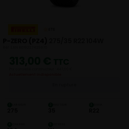
ETE
P-ZERO (PZ4)
275/35 R22 104W
Réf. EAN 8019227425970
313,00
€
TTC
Prix conseillé constructeur : 447,00 €
Actuellement indisponible
En rupture
LARGEUR
HAUTEUR
DIAM.
1
2
3
275
35
R22
CHARGE
VITESSE
4
5