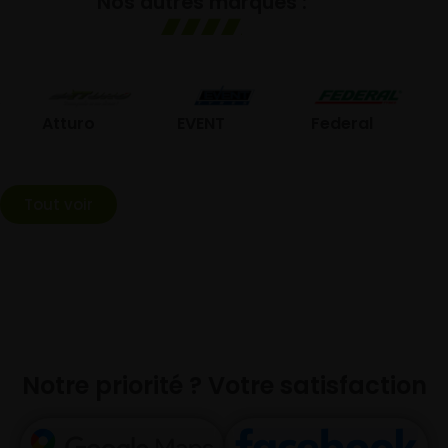
Nos autres marques :
GO
Atturo
EVENT
Federal
Tout voir
Notre priorité ? Votre satisfaction