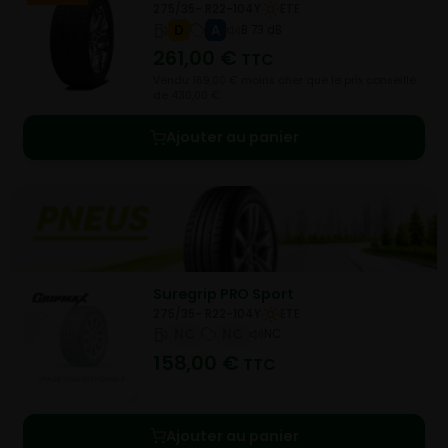
275/35- R22-104Y
ETE
D
A
B 73 dB
261,00
€
TTC
Vendu 169,00 € moins cher que le prix conseillé
de 430,00 €.
Ajouter au panier
Suregrip PRO Sport
275/35- R22-104Y
ETE
NC
NC
NC
158,00
€
TTC
Ajouter au panier