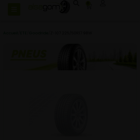
0
Accueil
/
ETE
/
Goodride
/
Z-107 225/50R17 98W