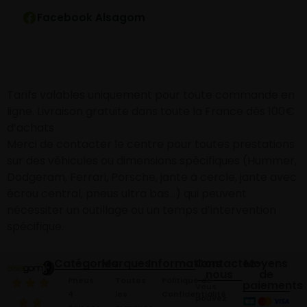
Facebook Alsagom
Tarifs valables uniquement pour toute commande en
ligne. Livraison gratuite dans toute la France dès 100€
d’achats
Merci de contacter le centre pour toutes prestations
sur des véhicules ou dimensions spécifiques (Hummer,
Dodgeram, Ferrari, Porsche, jante à cercle, jante avec
écrou central, pneus ultra bas…) qui peuvent
nécessiter un outillage ou un temps d’intervention
spécifique.
Catégories
Marques
Informations
Contactez-
Moyens
nous
de
Pneus
Toutes
Politique de
paiements
Vous
4
les
Confidentialité
pouvez