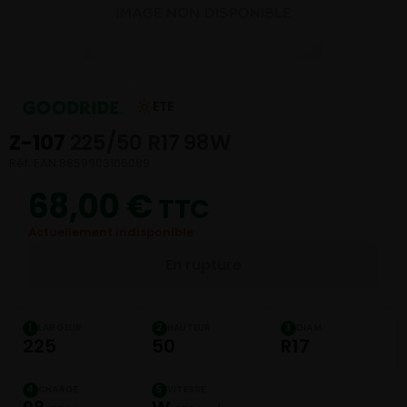
ETE
Z-107
225/50 R17 98W
Réf. EAN 8859903106089
68,00
€
TTC
Actuellement indisponible
En rupture
LARGEUR
HAUTEUR
DIAM.
1
2
3
225
50
R17
CHARGE
VITESSE
4
5