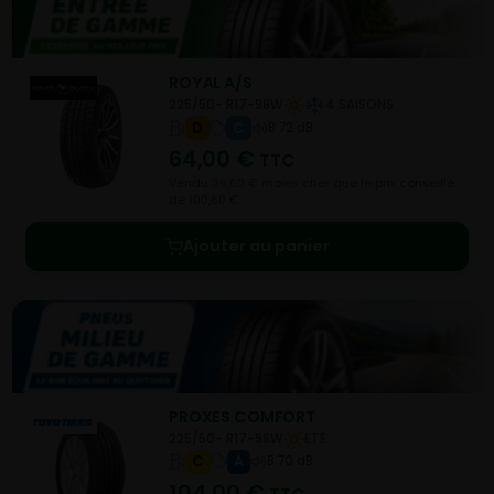
ROYAL A/S
225/50- R17-98W
4 SAISONS
D
C
B 72 dB
64,00
€
TTC
Vendu 36,60 € moins cher que le prix conseillé
de 100,60 €.
Ajouter au panier
PROXES COMFORT
225/50- R17-98W
ETE
C
A
B 70 dB
104,00
€