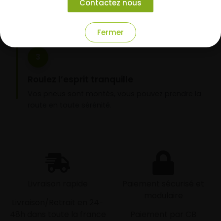
Contactez nous
nos garages partenaires.
Fermer
3
Roulez l’esprit tranquille
Vos pneus sont montés, vous pouvez prendre la
route en toute sérénité.
Livraison rapide
Paiement sécurisé et
modulaire
Livraison/Retrait en 24-
48h dans toute la france
Paiement par CB