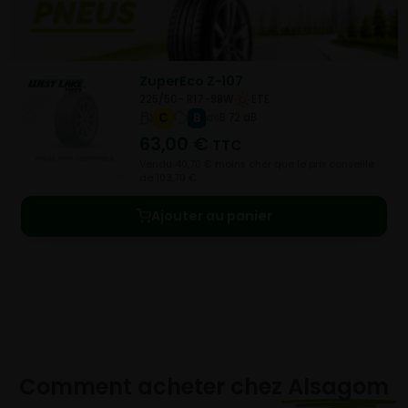
ZuperEco Z-107
225/50- R17-98W
ETE
C
B
B 72 dB
63,00
€
TTC
Vendu 40,70 € moins cher que le prix conseillé
de 103,70 €.
Ajouter au panier
Comment acheter chez
Alsagom