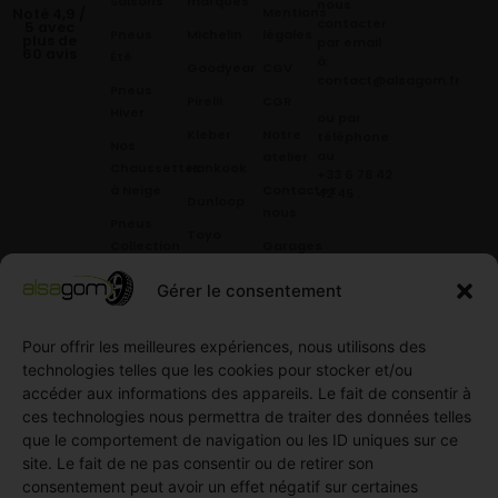
Saisons
marques
nous
Mentions
Noté 4,9 /
contacter
5 avec
Pneus
Michelin
légales
plus de
par email
60 avis
Été
à:
Goodyear
CGV
contact@alsagom.fr
Pneus
Pirelli
CGR
Hiver
ou par
Kleber
Notre
téléphone
Nos
au
atelier
Chaussettes
Hankook
+33 6 78 42
à Neige
Contactez
42 45
.
Dunloop
nous
Pneus
Toyo
Collection
Garages
Compétition
Néolin
partenaires
Gérer le consentement
Pneus
Linglong
Demande
Collection
de devis
Pour offrir les meilleures expériences, nous utilisons des
standard
Demande
technologies telles que les cookies pour stocker et/ou
Pneus
de
accéder aux informations des appareils. Le fait de consentir à
Semi
partenariat
ces technologies nous permettra de traiter des données telles
slick
Ouvrir un
que le comportement de navigation ou les ID uniques sur ce
Pneus
compte
site. Le fait de ne pas consentir ou de retirer son
Utilitaire
professionnel
consentement peut avoir un effet négatif sur certaines