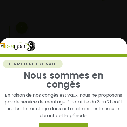
1
Cherchez et trouvez votre modèle de
pneus
Renseignez les dimensions de vos pneus afin
d’identifier rapidement les modèles compatibles
FERMETURE ESTIVALE
avec votre véhicule.
Nous sommes en
congés
2
En raison de nos congés estivaux, nous ne proposons
pas de service de montage à domicile du 3 au 21 août
Faites-les livrer chez vous ou monter en
inclus. Le montage dans notre atelier reste assuré
garage partenaire
durant cette période.
Choisissez votre mode de réception : livraison à
domicile ou montage de vos pneus dans l’un de