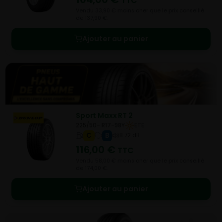
TTC
Vendu 33,90 € moins cher que le prix conseillé
de 137,90 €.
Ajouter au panier
Sport Maxx RT 2
225/50- R17-98Y
ETE
C
B
B 72 dB
116,00
€
TTC
Vendu 58,00 € moins cher que le prix conseillé
de 174,00 €.
Ajouter au panier