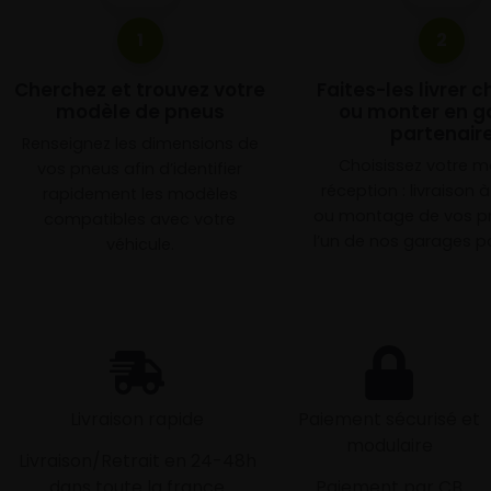
1
2
Cherchez et trouvez votre
Faites-les livrer 
modèle de pneus
ou monter en g
partenair
Renseignez les dimensions de
Choisissez votre 
vos pneus afin d’identifier
réception : livraison 
rapidement les modèles
ou montage de vos p
compatibles avec votre
l’un de nos garages pa
véhicule.
Livraison rapide
Paiement sécurisé et
modulaire
Livraison/Retrait en 24-48h
dans toute la france
Paiement par CB