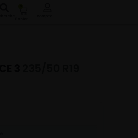
0
cherche
compte
Panier
CE 3
235/50 R19
re