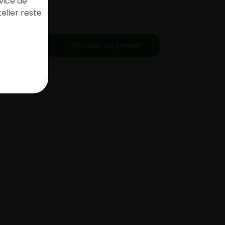
vice de
elier reste
e le
Ajouter au panier