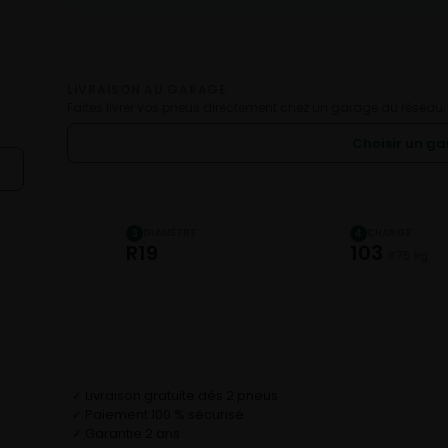
LIVRAISON AU GARAGE
Faites livrer vos pneus directement chez un garage du réseau.
Choisir un g
DIAMÈTRE
CHARGE
3
4
R19
103
875 kg
Livraison gratuite dès 2 pneus
✓
Paiement 100 % sécurisé
✓
Garantie 2 ans
✓
C