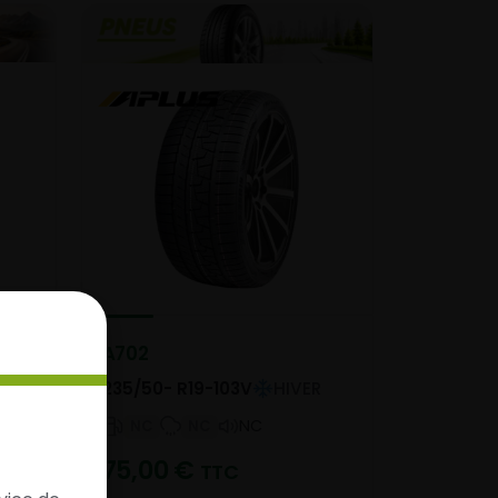
A702
235/50- R19-103V
HIVER
NC
NC
NC
75,00
€
TTC