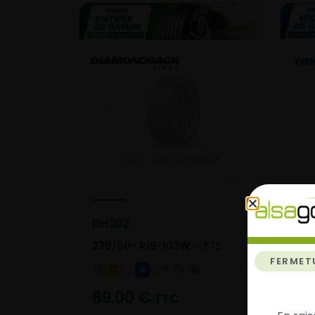
PRO
DH202
235
235/50- R19-103W
ETE
FERMET
B 72 dB
C
A
13
89,00
€
TTC