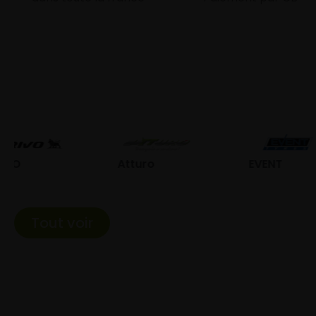
Atturo
EVENT
Fed
Tout voir