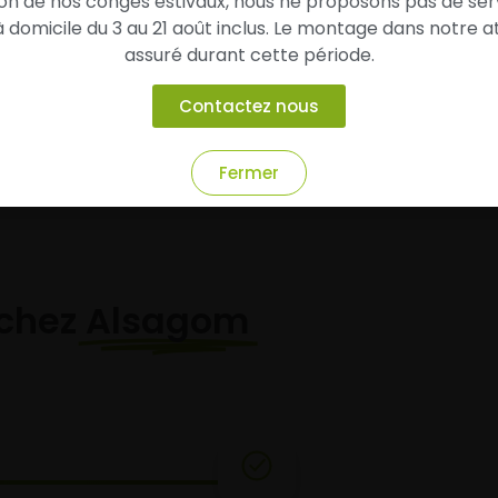
son de nos congés estivaux, nous ne proposons pas de ser
u 43,60 € moins cher que le
conseillé de 173,60 €.
domicile du 3 au 21 août inclus. Le montage dans notre at
Vendu 91,00 € moins cher qu
prix conseillé de 233,00 €.
assuré durant cette période.
Ajouter au panier
Ajouter au panier
Contactez nous
Fermer
chez
Alsagom