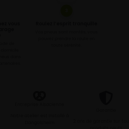
3
chez vous
Roulez l’esprit tranquille
arage
Vos pneus sont montés, vous
e
pouvez prendre la route en
mode de
toute sérénité.
à domicile
neus dans
rtenaires.
Entreprise Alsacienne
Garantie
Notre atelier est installé à
2 ans de garantie sur tou
Dangolsheim
produits neufs