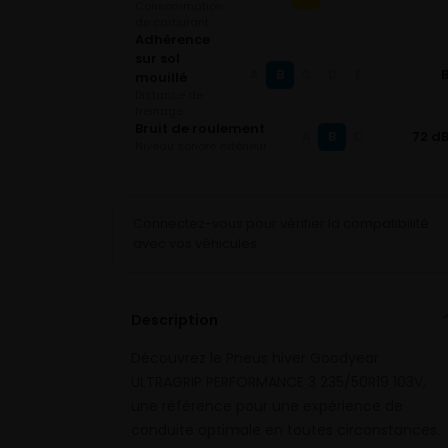
Consommation
de carburant
Adhérence
sur sol
B
A
C
D
E
mouillé
Distance de
freinage
Bruit de roulement
B
72 d
A
C
Niveau sonore extérieur
Connectez-vous pour vérifier la compatibilité
avec vos véhicules
Description
Découvrez le Pneus hiver Goodyear
ULTRAGRIP PERFORMANCE 3 235/50R19 103V,
une référence pour une expérience de
conduite optimale en toutes circonstances.