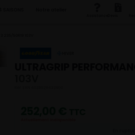
4 SAISONS
Notre atelier
Assistance
Devis
Re
3 235/50R19 103V
HIVER
ULTRAGRIP PERFORMAN
103V
Réf. EAN 4038526433800
252,00
€
TTC
Actuellement indisponible
En ruptu