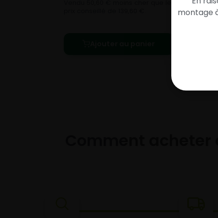
En rai
Vend
Vendu 50,60 € moins cher que le
prix 
prix conseillé de 139,60 €.
montage à 
Ajouter au panier
Comment acheter 