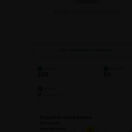
Voir des pneus similaires
LARGEUR
HAUTEUR
1
2
235
50
VITESSE
5
V
240 km/h
Étiquette européenne
Efficacité
énergétique
C
A
B
D
E