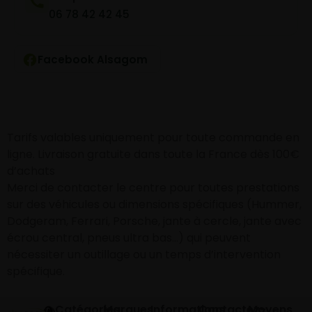
06 78 42 42 45
Facebook Alsagom
Tarifs valables uniquement pour toute commande en
ligne. Livraison gratuite dans toute la France dès 100€
d’achats
Merci de contacter le centre pour toutes prestations
sur des véhicules ou dimensions spécifiques (Hummer,
Dodgeram, Ferrari, Porsche, jante à cercle, jante avec
écrou central, pneus ultra bas…) qui peuvent
nécessiter un outillage ou un temps d’intervention
spécifique.
Catégories
Marques
Informations
Contactez-
Moyens