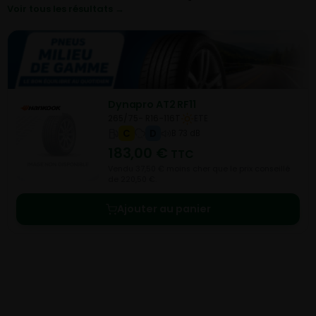
Voir tous les résultats →
Dynapro AT2 RF11
265/75- R16-116T
ETE
C
D
B 73 dB
183,00
€
TTC
Vendu 37,50 € moins cher que le prix conseillé
de 220,50 €.
Ajouter au panier