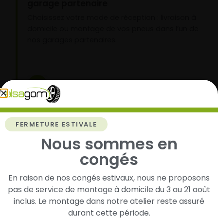
garage partenaire
Choisissez votre mode de réception : livraison à
domicile ou montage de vos pneus dans l’un de
nos garages partenaires.
3
Roulez l’esprit tranquille
Vos pneus sont montés, vous pouvez prendre la
FERMETURE ESTIVALE
route en toute sérénité.
Nous sommes en
congés
En raison de nos congés estivaux, nous ne proposons
pas de service de montage à domicile du 3 au 21 août
inclus. Le montage dans notre atelier reste assuré
Livraison rapide
Paiement sécurisé et
durant cette période.