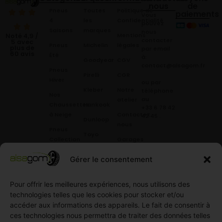
nous
de
Pneus
Toutes
Politique de
paiements
Vous
4
les
Confidentialité
pouvez
Saisons
marques
nous
Mentions
Noté 4,9 /
contacter
5 avec
Pneus
Michelin
légales
plus de
par email
60 avis
Été
à:
Goodyear
CGV
contact@alsagom.fr
Pneus
Pirelli
CGR
Hiver
ou par
Kleber
Notre
téléphone
Nos
au
atelier
Chaussettes
Hankook
+33 6 78 42
à Neige
Contactez
42 45
.
Dunloop
nous
Pneus
Toyo
Collection
Garages
Compétition
Néolin
partenaires
Gérer le consentement
Pneus
Linglong
Demande
Collection
de devis
standard
Pour offrir les meilleures expériences, nous utilisons des
Demande
technologies telles que les cookies pour stocker et/ou
Pneus
de
accéder aux informations des appareils. Le fait de consentir à
Semi
partenariat
ces technologies nous permettra de traiter des données telles
slick