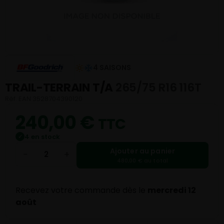
4 SAISONS
TRAIL-TERRAIN T/A
265/75 R16 116T
Réf. EAN 3528704390120
240,00
€
TTC
4 en stock
✓
Ajouter au panier
−
+
480,00 € au total
Recevez votre commande dès le
mercredi 12
août