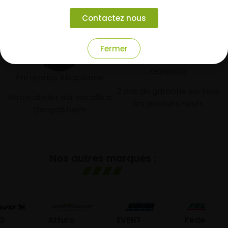
modulaire
Livraison/Retrait en 24-
Contactez nous
48h dans toute la france
Paiement par CB
Fermer
Garantie
Entreprise Alsacienne
2 ans de garantie sur tous
Notre atelier est installé à
les produits neufs
Dangolsheim
Nos autres marques :
Atturo
EVENT
Federal