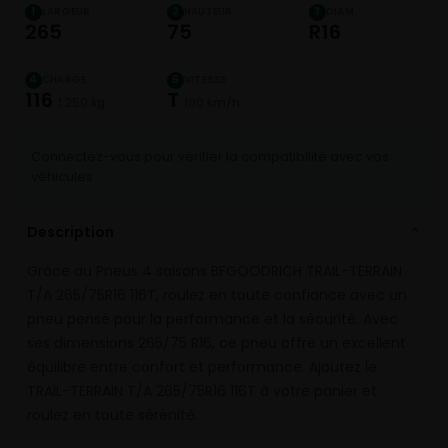
LARGEUR
HAUTEUR
DIAM.
1
2
3
265
75
R16
CHARGE
VITESSE
4
5
116
T
1 250 kg
190 km/h
Connectez-vous pour vérifier la compatibilité avec vos
véhicules
Description
⌄
Grâce au Pneus 4 saisons BFGOODRICH TRAIL-TERRAIN
T/A 265/75R16 116T, roulez en toute confiance avec un
pneu pensé pour la performance et la sécurité. Avec
ses dimensions 265/75 R16, ce pneu offre un excellent
équilibre entre confort et performance. Ajoutez le
TRAIL-TERRAIN T/A 265/75R16 116T à votre panier et
roulez en toute sérénité.