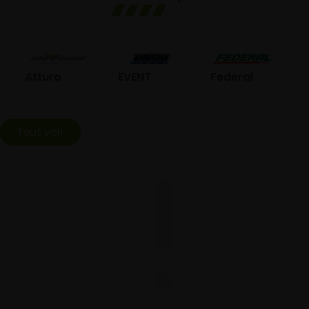
GO
Atturo
EVENT
Federal
Tout voir