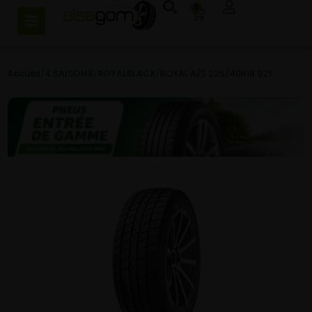
0
Accueil
/
4 SAISONS
/
ROYALBLACK
/
ROYAL A/S 225/40R18 92Y