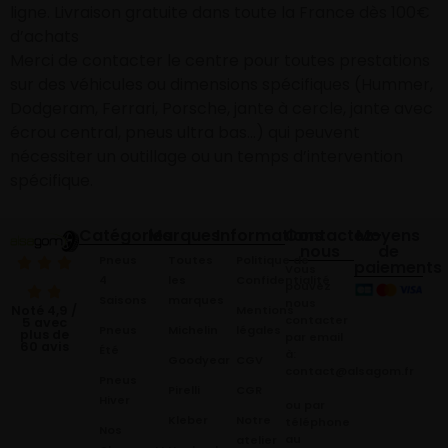
ligne. Livraison gratuite dans toute la France dès 100€
d’achats
Merci de contacter le centre pour toutes prestations
sur des véhicules ou dimensions spécifiques (Hummer,
Dodgeram, Ferrari, Porsche, jante à cercle, jante avec
écrou central, pneus ultra bas…) qui peuvent
nécessiter un outillage ou un temps d’intervention
spécifique.
Catégories
Marques
Informations
Contactez-
Moyens
nous
de
Pneus
Toutes
Politique de
paiements
Vous
4
les
Confidentialité
pouvez
Saisons
marques
nous
Mentions
Noté 4,9 /
contacter
5 avec
Pneus
Michelin
légales
plus de
par email
60 avis
Été
à:
Goodyear
CGV
contact@alsagom.fr
Pneus
Pirelli
CGR
Hiver
ou par
Kleber
Notre
téléphone
Nos
au
atelier