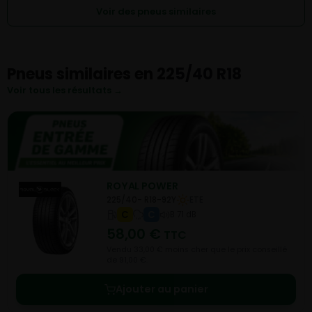
Voir des pneus similaires
Pneus similaires en 225/40 R18
Voir tous les résultats →
ROYAL POWER
225/40- R18-92Y
ETE
C
C
B 71 dB
58,00
€
TTC
Vendu 33,00 € moins cher que le prix conseillé
de 91,00 €.
Ajouter au panier