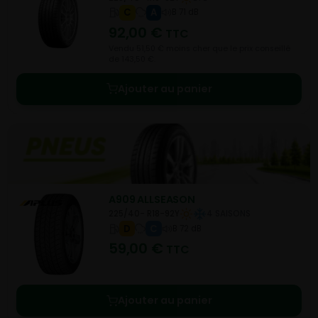
C
A
B 71 dB
92,00
€
TTC
Vendu 51,50 € moins cher que le prix conseillé
de 143,50 €.
Ajouter au panier
A909 ALLSEASON
225/40- R18-92Y
4 SAISONS
D
C
B 72 dB
59,00
€
TTC
Ajouter au panier