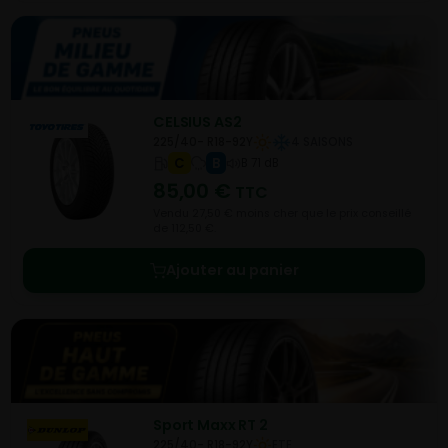
CELSIUS AS2
225/40- R18-92Y
4 SAISONS
C
B
B 71 dB
85,00
€
TTC
Vendu 27,50 € moins cher que le prix conseillé
de 112,50 €.
Ajouter au panier
Sport Maxx RT 2
225/40- R18-92Y
ETE