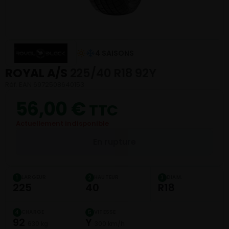
4 SAISONS
ROYAL A/S
225/40 R18 92Y
Réf. EAN 6972508640153
56,00
€
TTC
Actuellement indisponible
En rupture
LARGEUR
HAUTEUR
DIAM.
1
2
3
225
40
R18
CHARGE
VITESSE
4
5
92
Y
630 kg
300 km/h