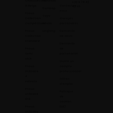
Chaussettes
Hankook
+33 6 78 42
à Neige
Contactez
42 45
.
Dunloop
nous
Pneus
Toyo
Collection
Garages
Compétition
Néolin
partenaires
Pneus
Linglong
Demande
Collection
de devis
standard
Demande
Pneus
de
Semi
partenariat
slick
Ouvrir un
Pneus
compte
Utilitaire
professionnel
4
Offres
saisons
d’emploi
Pneus
Politique
Utilitaire
de
été
cookies
Pneus
(UE)
Utilitaire