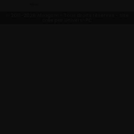
Hiver
© 2011-2026 Alsagom - Tous droits réservés -
Site
crée par Univers-PC