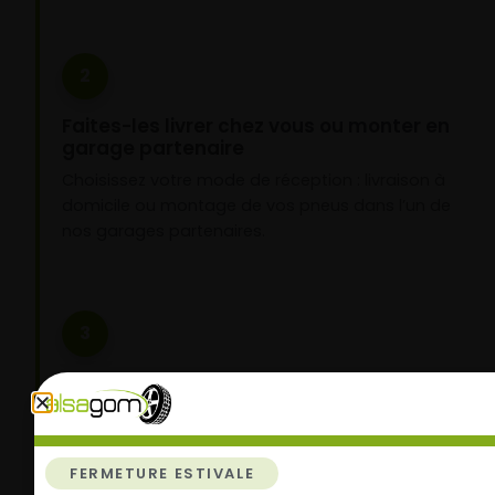
2
Faites-les livrer chez vous ou monter en
garage partenaire
Choisissez votre mode de réception : livraison à
domicile ou montage de vos pneus dans l’un de
nos garages partenaires.
3
Roulez l’esprit tranquille
Vos pneus sont montés, vous pouvez prendre la
route en toute sérénité.
FERMETURE ESTIVALE