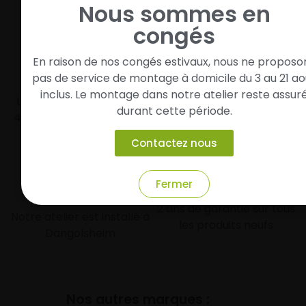
Nous sommes en
congés
En raison de nos congés estivaux, nous ne proposo
Livraison rapide
Paiement sécurisé et
pas de service de montage à domicile du 3 au 21 ao
modulaire
inclus. Le montage dans notre atelier reste assur
Livraison/Retrait en 24-
durant cette période.
48h dans toute la france
Paiement par CB
Contactez nous
Garantie
Fermer
Entreprise Alsacienne
2 ans de garantie sur tous
Notre atelier est installé à
les produits neufs
Dangolsheim
Nos autres marques :