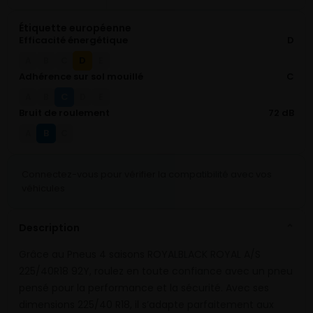
Étiquette européenne
Efficacité énergétique
D
D
A
B
C
E
Adhérence sur sol mouillé
C
C
A
B
D
E
Bruit de roulement
72 dB
B
A
C
Connectez-vous pour vérifier la compatibilité avec vos
véhicules
Description
⌄
Grâce au Pneus 4 saisons ROYALBLACK ROYAL A/S
225/40R18 92Y, roulez en toute confiance avec un pneu
pensé pour la performance et la sécurité. Avec ses
dimensions 225/40 R18, il s’adapte parfaitement aux