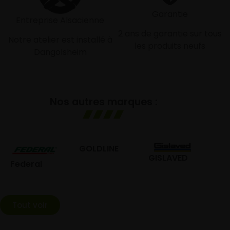
Garantie
Entreprise Alsacienne
2 ans de garantie sur tous
Notre atelier est installé à
les produits neufs
Dangolsheim
Nos autres marques :
GOLDLINE
BOKA
GISLAVED
l
Tout voir