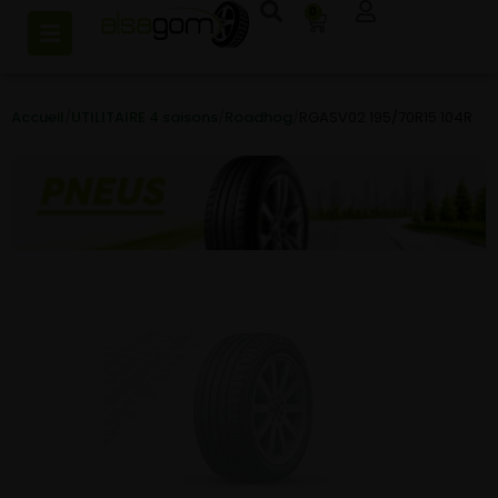
0
Accueil
/
UTILITAIRE 4 saisons
/
Roadhog
/
RGASV02 195/70R15 104R