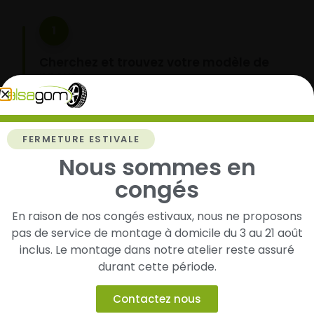
1
Cherchez et trouvez votre modèle de
pneus
Renseignez les dimensions de vos pneus afin
d’identifier rapidement les modèles compatibles
avec votre véhicule.
FERMETURE ESTIVALE
Nous sommes en
congés
2
En raison de nos congés estivaux, nous ne proposons
Faites-les livrer chez vous ou monter en
pas de service de montage à domicile du 3 au 21 août
garage partenaire
inclus. Le montage dans notre atelier reste assuré
Choisissez votre mode de réception : livraison à
durant cette période.
domicile ou montage de vos pneus dans l’un de
nos garages partenaires.
Contactez nous