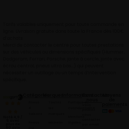
Tarifs valables uniquement pour toute commande en
ligne. Livraison gratuite dans toute la France dès 100€
d’achats
Merci de contacter le centre pour toutes prestations
sur des véhicules ou dimensions spécifiques (Hummer,
Dodgeram, Ferrari, Porsche, jante à cercle, jante avec
écrou central, pneus ultra bas…) qui peuvent
nécessiter un outillage ou un temps d’intervention
spécifique.
Catégories
Marques
Informations
Contactez-
Moyens
nous
de
Pneus
Toutes
Politique de
paiements
Vous
4
les
Confidentialité
pouvez
Saisons
marques
nous
Mentions
Noté 4,9 /
contacter
5 avec
Pneus
Michelin
légales
plus de
par email
60 avis
Été