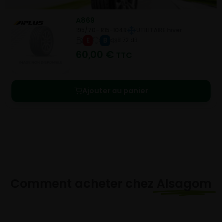
A869
195/70- R15-104R
UTILITAIRE hiver
E
B
B 72 dB
60,00
€
TTC
Ajouter au panier
Comment acheter chez
Alsagom