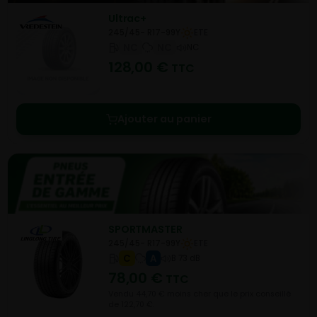
Ultrac+
245/45- R17-99Y
ETE
NC
NC
NC
128,00
€
TTC
Ajouter au panier
SPORTMASTER
245/45- R17-99Y
ETE
C
A
B 73 dB
78,00
€
TTC
Vendu 44,70 € moins cher que le prix conseillé
de 122,70 €.