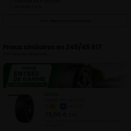
Paiement 100 % sécurisé
✓
Garantie 2 ans
✓
Voir des pneus similaires
Pneus similaires en 245/45 R17
Voir tous les résultats →
DH202
245/45- R17-99Y
ETE
C
A
B 72 dB
75,00
€
TTC
Vendu 43,50 € moins cher que le prix conseillé
de 118,50 €.