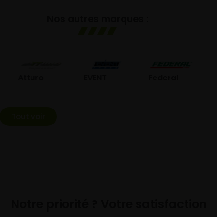
Nos autres marques :
GO
Atturo
EVENT
Federal
Tout voir
Notre priorité ? Votre satisfaction