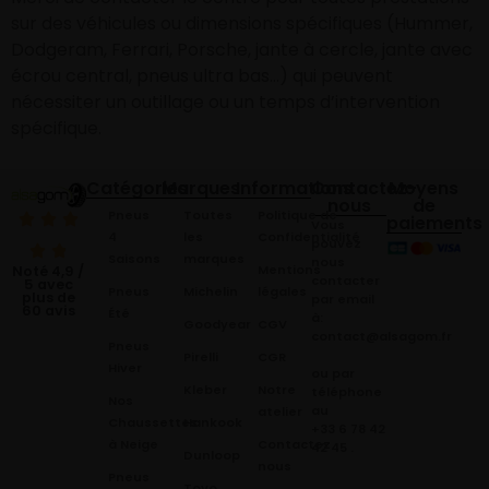
sur des véhicules ou dimensions spécifiques (Hummer,
Dodgeram, Ferrari, Porsche, jante à cercle, jante avec
écrou central, pneus ultra bas…) qui peuvent
nécessiter un outillage ou un temps d’intervention
spécifique.
Catégories
Marques
Informations
Contactez-
Moyens
nous
de
Pneus
Toutes
Politique de
paiements
Vous
4
les
Confidentialité
pouvez
Saisons
marques
nous
Mentions
Noté 4,9 /
contacter
5 avec
Pneus
Michelin
légales
plus de
par email
60 avis
Été
à:
Goodyear
CGV
contact@alsagom.fr
Pneus
Pirelli
CGR
Hiver
ou par
Kleber
Notre
téléphone
Nos
au
atelier
Chaussettes
Hankook
+33 6 78 42
à Neige
Contactez
42 45
.
Dunloop
nous
Pneus
Toyo