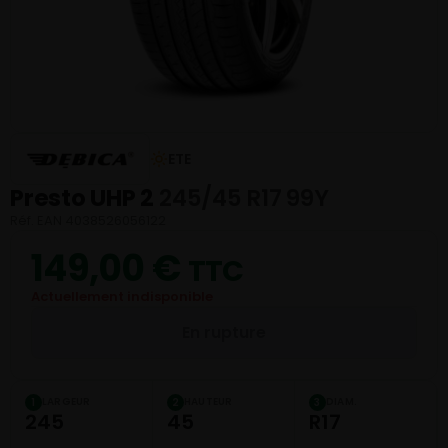
ETE
Presto UHP 2
245/45 R17 99Y
Réf. EAN 4038526056122
149,00
€
TTC
Actuellement indisponible
En rupture
LARGEUR
HAUTEUR
DIAM.
1
2
3
245
45
R17