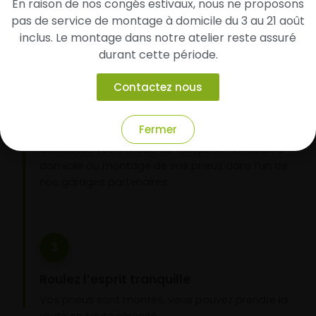
d’identifier rapidement les modèles compatibles
En raison de nos congés estivaux, nous ne proposons
avec votre véhicule.
pas de service de montage à domicile du 3 au 21 août
inclus. Le montage dans notre atelier reste assuré
durant cette période.
2
Contactez nous
Faites-les livrer chez vous ou monter en
garage partenaire
Fermer
Choisissez votre mode de réception : livraison à
domicile ou montage de vos pneus dans l’un de
nos garages partenaires.
3
Roulez l’esprit tranquille
Vos pneus sont montés, vous pouvez prendre la