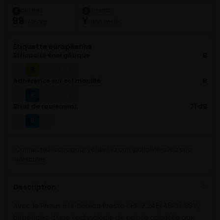
CHARGE
VITESSE
4
5
99
Y
775 kg
300 km/h
Étiquette européenne
Efficacité énergétique
B
B
A
C
D
E
Adhérence sur sol mouillé
B
B
A
C
D
E
Bruit de roulement
71 dB
B
A
C
Connectez-vous pour vérifier la compatibilité avec vos
véhicules
Description
⌄
Avec le Pneus été Debica Presto UHP 2 245/45R17 99Y,
bénéficiez d’une technologie de pointe adaptée aux