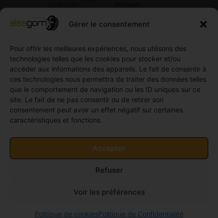
Collection
Garages
Compétition
Néolin
partenaires
Gérer le consentement
Pneus
Linglong
Demande
Collection
de devis
standard
Pour offrir les meilleures expériences, nous utilisons des
Demande
technologies telles que les cookies pour stocker et/ou
Pneus
de
accéder aux informations des appareils. Le fait de consentir à
Semi
partenariat
ces technologies nous permettra de traiter des données telles
slick
Ouvrir un
que le comportement de navigation ou les ID uniques sur ce
Pneus
compte
site. Le fait de ne pas consentir ou de retirer son
Utilitaire
professionnel
consentement peut avoir un effet négatif sur certaines
4
caractéristiques et fonctions.
Offres
saisons
d’emploi
Pneus
Politique
Accepter
Utilitaire
de
été
cookies
Refuser
Pneus
(UE)
Utilitaire
Voir les préférences
Hiver
© 2011-2026 Alsagom - Tous droits réservés -
Site
Politique de cookies
Politique de Confidentialité