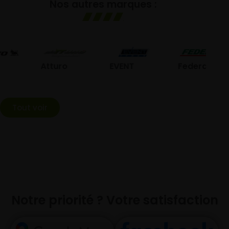
Nos autres marques :
G
Atturo
EVENT
Federal
Tout voir
Notre priorité ? Votre satisfaction