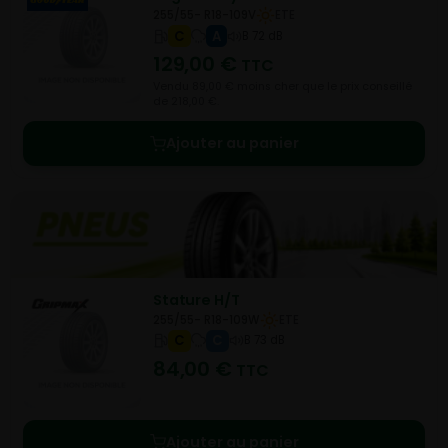
255/55- R18-109V
ETE
C
A
B 72 dB
129,00
€
TTC
Vendu 89,00 € moins cher que le prix conseillé
de 218,00 €.
Ajouter au panier
Stature H/T
255/55- R18-109W
ETE
C
C
B 73 dB
84,00
€
TTC
Ajouter au panier