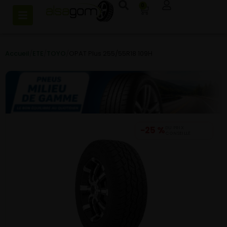
0
Accueil
/
ETE
/
TOYO
/
OPAT Plus 255/55R18 109H
−25 %
DU PRIX
CONSEILLÉ