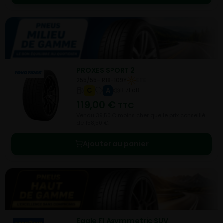
PROXES SPORT 2
255/55- R18-109Y
ETE
C
A
B 71 dB
119,00
€
TTC
Vendu 39,50 € moins cher que le prix conseillé
de 158,50 €.
Ajouter au panier
Eagle F1 Asymmetric SUV