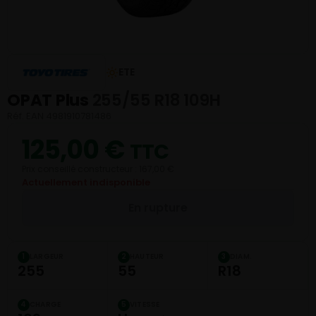
ETE
OPAT Plus
255/55 R18 109H
Réf. EAN 4981910781486
125,00
€
TTC
Prix conseillé constructeur : 167,00 €
Actuellement indisponible
En rupture
LARGEUR
HAUTEUR
DIAM.
1
2
3
255
55
R18
CHARGE
VITESSE
4
5