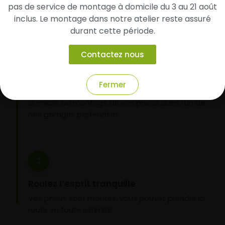
pas de service de montage à domicile du 3 au 21 août
inclus. Le montage dans notre atelier reste assuré
durant cette période.
2
Contactez nous
Faites-les livrer chez vous ou monter en
garage partenaire
Fermer
Choisissez votre mode de réception : livraison à
domicile ou montage de vos pneus dans l’un de
nos garages partenaires.
3
Roulez l’esprit tranquille
Vos pneus sont montés, vous pouvez prendre la
route en toute sérénité.