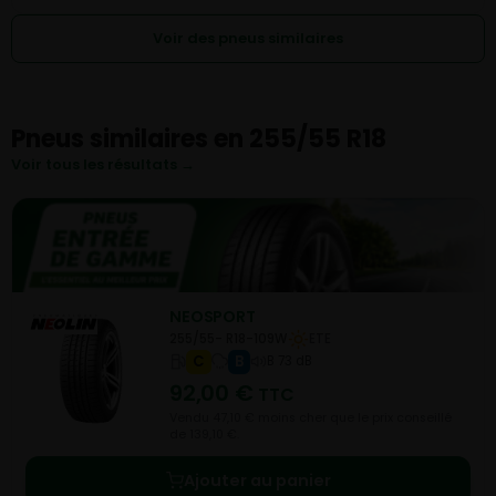
Voir des pneus similaires
Pneus similaires en 255/55 R18
Voir tous les résultats →
NEOSPORT
255/55- R18-109W
ETE
C
B
B 73 dB
92,00
€
TTC
Vendu 47,10 € moins cher que le prix conseillé
de 139,10 €.
Ajouter au panier