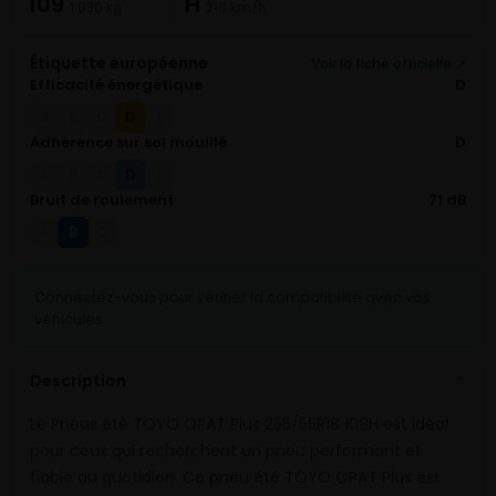
109
H
1 030 kg
210 km/h
Étiquette européenne
Voir la fiche officielle ↗
Efficacité énergétique
D
D
A
B
C
E
Adhérence sur sol mouillé
D
D
A
B
C
E
Bruit de roulement
71 dB
B
A
C
Connectez-vous pour vérifier la compatibilité avec vos
véhicules
Description
⌄
Le Pneus été TOYO OPAT Plus 255/55R18 109H est idéal
pour ceux qui recherchent un pneu performant et
fiable au quotidien. Ce pneu été TOYO OPAT Plus est