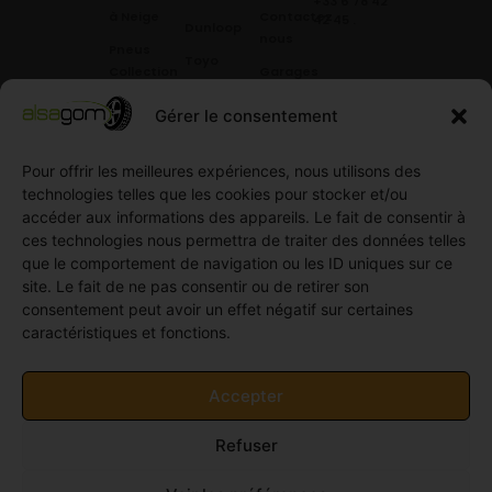
+33 6 78 42
à Neige
Contactez
42 45
.
Dunloop
nous
Pneus
Toyo
Collection
Garages
Compétition
Néolin
partenaires
Gérer le consentement
Pneus
Linglong
Demande
Collection
de devis
standard
Pour offrir les meilleures expériences, nous utilisons des
Demande
technologies telles que les cookies pour stocker et/ou
Pneus
de
accéder aux informations des appareils. Le fait de consentir à
Semi
partenariat
ces technologies nous permettra de traiter des données telles
slick
Ouvrir un
que le comportement de navigation ou les ID uniques sur ce
Pneus
compte
site. Le fait de ne pas consentir ou de retirer son
Utilitaire
professionnel
consentement peut avoir un effet négatif sur certaines
4
caractéristiques et fonctions.
Offres
saisons
d’emploi
Pneus
Politique
Accepter
Utilitaire
de
été
cookies
Refuser
Pneus
(UE)
Utilitaire