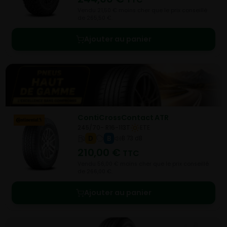
Vendu 21,50 € moins cher que le prix conseillé
de 265,50 €.
Ajouter au panier
ContiCrossContact ATR
245/70- R16-113T
ETE
D
B
B 73 dB
210,00
€
TTC
Vendu 56,00 € moins cher que le prix conseillé
de 266,00 €.
Ajouter au panier