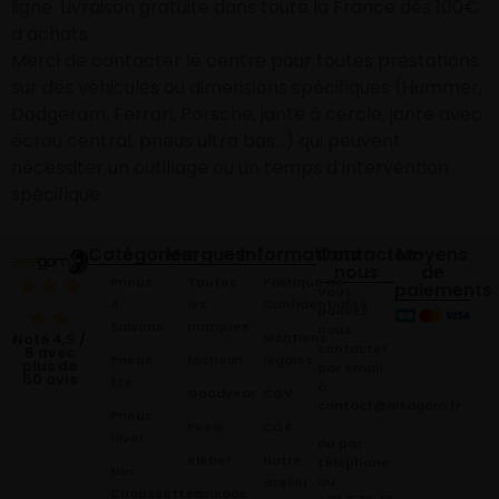
ligne. Livraison gratuite dans toute la France dès 100€
d’achats
Merci de contacter le centre pour toutes prestations
sur des véhicules ou dimensions spécifiques (Hummer,
Dodgeram, Ferrari, Porsche, jante à cercle, jante avec
écrou central, pneus ultra bas…) qui peuvent
nécessiter un outillage ou un temps d’intervention
spécifique.
Catégories
Marques
Informations
Contactez-
Moyens
nous
de
Pneus
Toutes
Politique de
paiements
Vous
4
les
Confidentialité
pouvez
Saisons
marques
nous
Mentions
Noté 4,9 /
contacter
5 avec
Pneus
Michelin
légales
plus de
par email
60 avis
Été
à:
Goodyear
CGV
contact@alsagom.fr
Pneus
Pirelli
CGR
Hiver
ou par
Kleber
Notre
téléphone
Nos
au
atelier
Chaussettes
Hankook