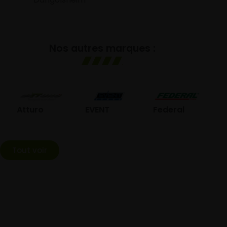
Nos autres marques :
GO
Atturo
EVENT
Federal
Tout voir