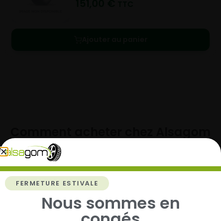
151,00
€
TTC
Ajouter au panier
Comment acheter chez
Alsagom
FERMETURE ESTIVALE
1
Nous sommes en
congés
Cherchez et trouvez votre modèle de