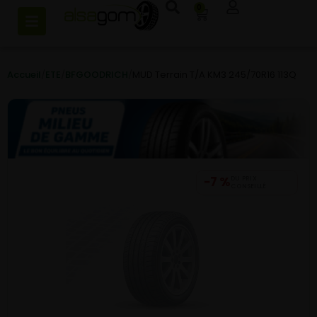
0
Accueil
/
ETE
/
BFGOODRICH
/
MUD Terrain T/A KM3 245/70R16 113Q
−7 %
DU PRIX
CONSEILLÉ