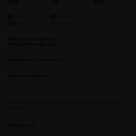
245
70
R16
CHARGE
VITESSE
4
5
113
Q
1 150 kg
160 km/h
Étiquette européenne
Efficacité énergétique
-
A
B
C
D
E
Adhérence sur sol mouillé
-
A
B
C
D
E
Bruit de roulement
-
A
B
C
Connectez-vous pour vérifier la compatibilité avec vos
véhicules
Description
⌄