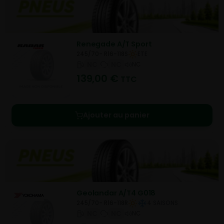
Renegade A/T Sport
245/70- R16-118S
ETE
NC
NC
NC
139,00
€
TTC
Ajouter au panier
Geolandar A/T4 G018
245/70- R16-118R
4 SAISONS
NC
NC
NC