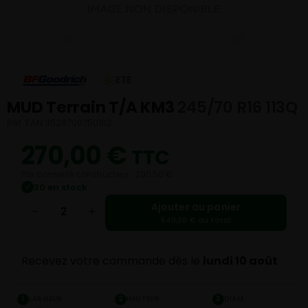
ETE
MUD Terrain T/A KM3
245/70 R16 113Q
Réf. EAN 3528700750102
270,00
€
TTC
Prix conseillé constructeur : 290,50 €
30 en stock
✓
Ajouter au panier
−
+
540,00 € au total
Recevez votre commande dès le
lundi 10 août
LARGEUR
HAUTEUR
DIAM.
1
2
3