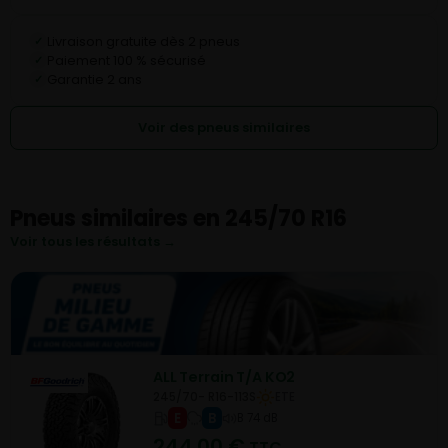
Livraison gratuite dès 2 pneus
✓
Paiement 100 % sécurisé
✓
Garantie 2 ans
✓
Voir des pneus similaires
Pneus similaires en 245/70 R16
Voir tous les résultats →
ALL Terrain T/A KO2
245/70- R16-113S
ETE
E
B
B 74 dB
244,00
€
TTC