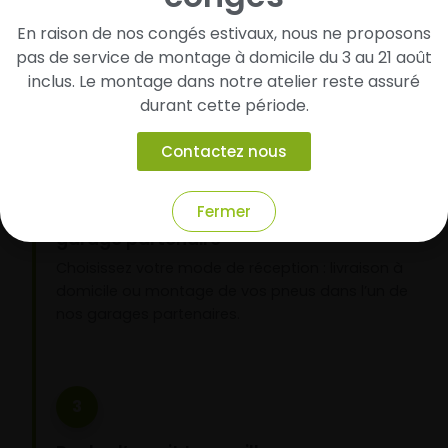
pneus
En raison de nos congés estivaux, nous ne proposons
Renseignez les dimensions de vos pneus afin
pas de service de montage à domicile du 3 au 21 août
d’identifier rapidement les modèles compatibles
inclus. Le montage dans notre atelier reste assuré
avec votre véhicule.
durant cette période.
Contactez nous
2
Fermer
Faites-les livrer chez vous ou monter en
garage partenaire
Choisissez votre mode de réception : livraison à
domicile ou montage de vos pneus dans l’un de
nos garages partenaires.
3