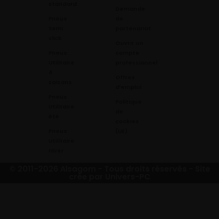
standard
Demande
Pneus
de
Semi
partenariat
slick
Ouvrir un
Pneus
compte
Utilitaire
professionnel
4
Offres
saisons
d’emploi
Pneus
Politique
Utilitaire
de
été
cookies
Pneus
(UE)
Utilitaire
Hiver
© 2011-2026 Alsagom - Tous droits réservés -
Site
crée par Univers-PC