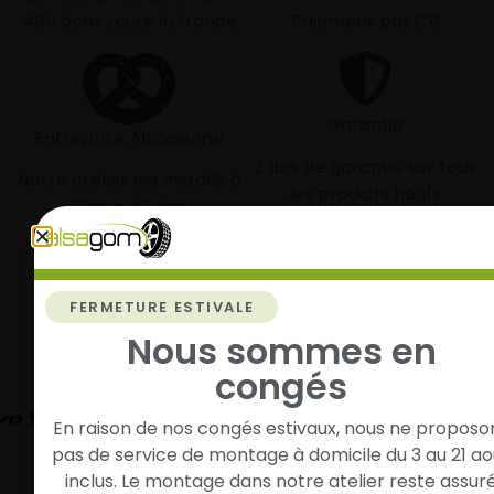
48h dans toute la france
Paiement par CB
Garantie
Entreprise Alsacienne
2 ans de garantie sur tous
Notre atelier est installé à
les produits neufs
Dangolsheim
FERMETURE ESTIVALE
Nos autres marques :
Nous sommes en
congés
G
En raison de nos congés estivaux, nous ne proposo
Atturo
EVENT
Federal
pas de service de montage à domicile du 3 au 21 ao
inclus. Le montage dans notre atelier reste assur