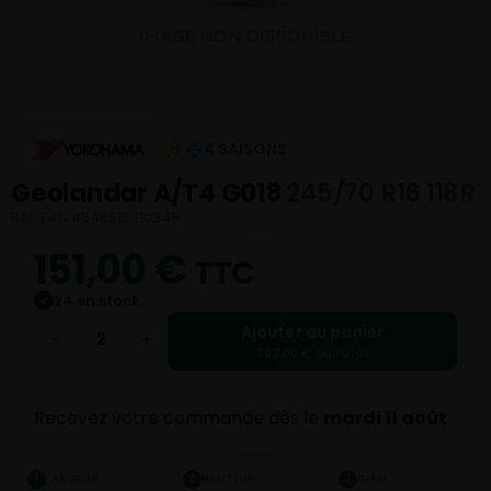
4 SAISONS
Geolandar A/T4 G018
245/70 R16 118R
Réf. EAN 4548515310345
151,00
€
TTC
24 en stock
✓
Ajouter au panier
−
+
302,00 € au total
Recevez votre commande dès le
mardi 11 août
LARGEUR
HAUTEUR
DIAM.
1
2
3