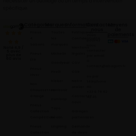
nécessiter un outillage ou un temps d’intervention
spécifique.
Catégories
Marques
Informations
Contactez-
Moyens
nous
de
Pneus
Toutes
Politique de
paiements
Vous
4
les
Confidentialité
pouvez
Saisons
marques
nous
Mentions
Noté 4,9 /
contacter
5 avec
Pneus
Michelin
légales
plus de
par email
60 avis
Été
à:
Goodyear
CGV
contact@alsagom.fr
Pneus
Pirelli
CGR
Hiver
ou par
Kleber
Notre
téléphone
Nos
au
atelier
Chaussettes
Hankook
+33 6 78 42
à Neige
Contactez
42 45
.
Dunloop
nous
Pneus
Toyo
Collection
Garages
Compétition
Néolin
partenaires
Pneus
Linglong
Demande
Collection
de devis