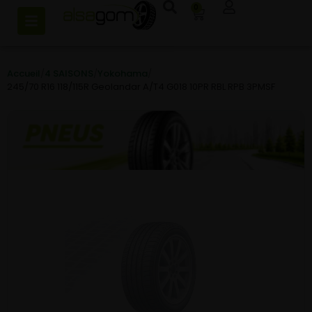
0
Accueil
/
4 SAISONS
/
Yokohama
/
245/70 R16 118/115R Geolandar A/T4 G018 10PR RBL RPB 3PMSF