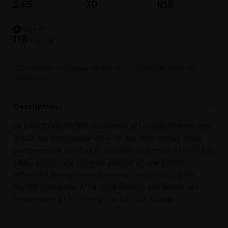
245
70
R16
CHARGE
4
118
1 320 kg
Connectez-vous pour vérifier la compatibilité avec vos
véhicules
Description
⌄
Le 245/70 R16 118/115R Geolandar A/T4 G018 10PR RBL RPB
3PMSF est conçu pour offrir un équilibre parfait entre
performance, confort et sécurité. Le format 245/70 R16
(118R) assure une réponse précise et une bonne
efficacité énergétique. Commandez le 245/70 R16
118/115R Geolandar A/T4 G018 10PR RBL RPB 3PMSF dès
maintenant et profitez d’une livraison rapide.