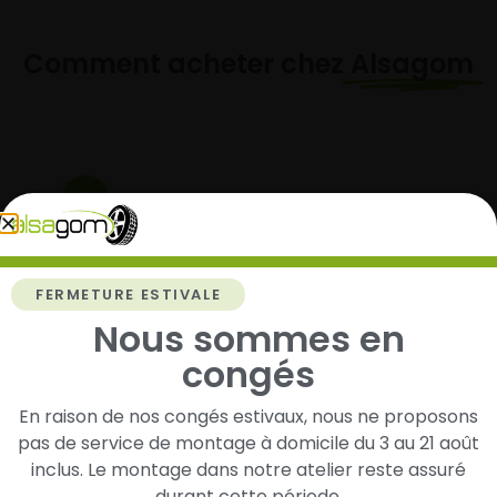
Comment acheter chez
Alsagom
1
Cherchez et trouvez votre modèle de
pneus
FERMETURE ESTIVALE
Renseignez les dimensions de vos pneus afin
Nous sommes en
d’identifier rapidement les modèles compatibles
avec votre véhicule.
congés
En raison de nos congés estivaux, nous ne proposons
pas de service de montage à domicile du 3 au 21 août
2
inclus. Le montage dans notre atelier reste assuré
durant cette période.