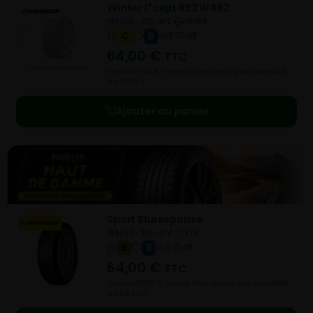
Winter I*cept RS3 W462
195/65- R15-91T
HIVER
C
B
B 72 dB
64,00
€
TTC
Vendu 17,00 € moins cher que le prix conseillé
de 81,00 €.
Ajouter au panier
Sport Bluresponse
195/65- R15-91V
ETE
B
B
B 71 dB
64,00
€
TTC
Vendu 30,50 € moins cher que le prix conseillé
de 94,50 €.