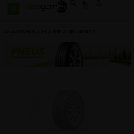
0
Accueil
/
HIVER
/
Giti
/
GITIWINTER W2 195/65R15 91T