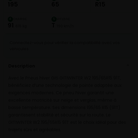
195
65
R15
CHARGE
VITESSE
4
5
91
T
615 kg
190 km/h
Connectez-vous pour vérifier la compatibilité avec vos
véhicules
Description
⌄
Avec le Pneus hiver Giti GITIWINTER W2 195/65R15 91T,
bénéficiez d’une technologie de pointe adaptée aux
exigences modernes. Ce pneu hiver garantit une
excellente motricité sur neige et verglas, même à
basse température. Ses dimensions 195/65 R15 (91T)
garantissent stabilité et sécurité sur la route. Le
GITIWINTER W2 195/65R15 91T est le choix idéal pour des
trajets sûrs et agréables.