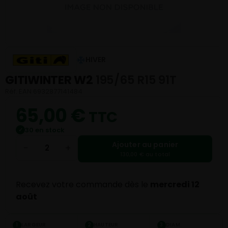
HIVER
GITIWINTER W2
195/65 R15 91T
Réf. EAN 6932877141484
65,00
€
TTC
30 en stock
✓
Ajouter au panier
−
+
130,00 € au total
Recevez votre commande dès le
mercredi 12
août
LARGEUR
HAUTEUR
DIAM.
1
2
3