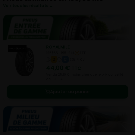
Voir tous les résultats →
ROYALMILE
195/65- R15-91H
ETE
D
C
B 71 dB
44,00
€
TTC
Vendu 25,10 € moins cher que le prix conseillé
de 69,10 €.
Ajouter au panier