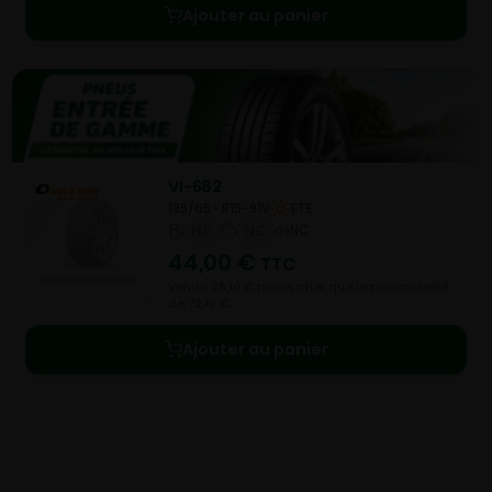
Ajouter au panier
VI-682
195/65- R15-91V
ETE
NC
NC
NC
44,00
€
TTC
Vendu 28,10 € moins cher que le prix conseillé
de 72,10 €.
Ajouter au panier