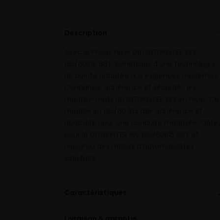
Description
Avec le Pneus hiver Giti GITIWINTER W2
195/60R15 88T, bénéficiez d’une technologie
de pointe adaptée aux exigences modernes.
Confiance, adhérence et sécurité : les
maîtres-mots du GITIWINTER W2 en hiver. Ce
modèle en 195/60 R15 allie adhérence et
durabilité pour une conduite maîtrisée. Opte
pour le GITIWINTER W2 195/60R15 88T et
rejoignez des milliers d’automobilistes
satisfaits.
Caractéristiques
Livraison & garantie