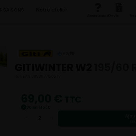
4 SAISONS
Notre atelier
Assistance
Devis
Re
HIVER
GITIWINTER W2
195/60 
Réf. EAN 6932877150578
69,00
€
TTC
30 en stock
✓
Ajou
−
+
138