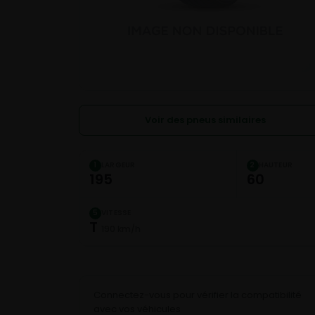
Voir des pneus similaires
LARGEUR
HAUTEUR
1
2
195
60
VITESSE
5
T
190 km/h
Connectez-vous pour vérifier la compatibilité
avec vos véhicules