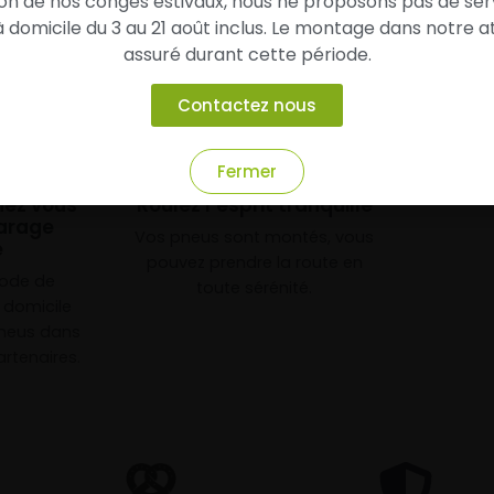
son de nos congés estivaux, nous ne proposons pas de ser
domicile du 3 au 21 août inclus. Le montage dans notre at
assuré durant cette période.
Contactez nous
3
Fermer
chez vous
Roulez l’esprit tranquille
arage
Vos pneus sont montés, vous
e
pouvez prendre la route en
mode de
toute sérénité.
à domicile
neus dans
rtenaires.