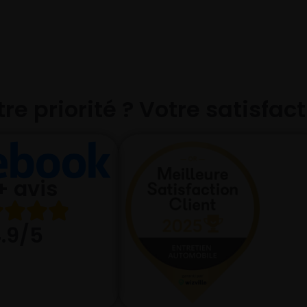
re priorité ? Votre satisfac
+ avis
.9/5