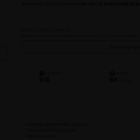
Recevez votre commande dès le
mercredi 12 
LIVRAISON AU GARAGE
Faites livrer vos pneus directement chez un garage du réseau.
Choisir un g
DIAMÈTRE
CHARGE
3
4
R15
88
560 kg
Livraison gratuite dès 2 pneus
✓
Paiement 100 % sécurisé
✓
Garantie 2 ans
✓