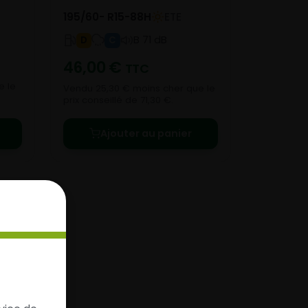
195/60- R15-88H
ETE
B 71 dB
D
C
46,00
€
TTC
e le
Vendu 25,30 € moins cher que le
prix conseillé de 71,30 €.
Ajouter au panier