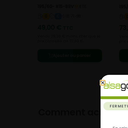
195/60- R15-88V
ETE
195
B 71 dB
C
C
49,00
€
73
TTC
Vendu 28,30 € moins cher que le
Vend
prix conseillé de 77,30 €.
prix
Ajouter au panier
FERMET
Comment acheter 