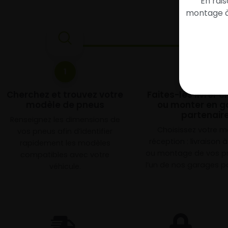
En rai
montage à 
1
2
Cherchez et trouvez votre
Faites-les livrer 
modèle de pneus
ou monter en g
partenair
Renseignez les dimensions de
Choisissez votre 
vos pneus afin d’identifier
réception : livraison 
rapidement les modèles
ou montage de vos p
compatibles avec votre
l’un de nos garages pa
véhicule.