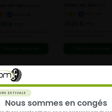
195/60- R15-88H
ETE
/60- R15-88T
HIVER
B 71 dB
C
B
A 69 dB
D
B
79,00
€
,00
€
TTC
TTC
Vendu 31,00 € moins cher qu
u 23,50 € moins cher que le
prix conseillé de 110,00 €.
 conseillé de 96,50 €.
Ajouter au panier
Ajouter au panier
URE ESTIVALE
chez
Alsagom
Nous sommes en congés