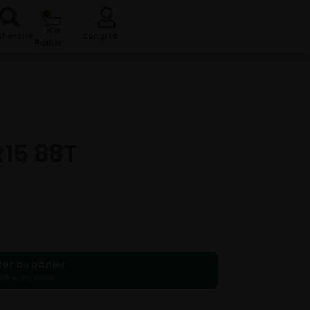
0
cherche
compte
Panier
R15 88T
ter au panier
,00 € au total