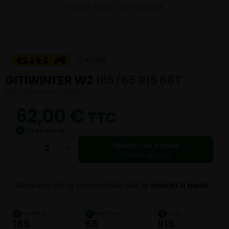
HIVER
GITIWINTER W2
185/65 R15 88T
Réf. EAN 6932877141828
62,00
€
TTC
30 en stock
✓
Ajouter au panier
−
+
124,00 € au total
Recevez votre commande dès le
mardi 11 août
LARGEUR
HAUTEUR
DIAM.
1
2
3
185
65
R15