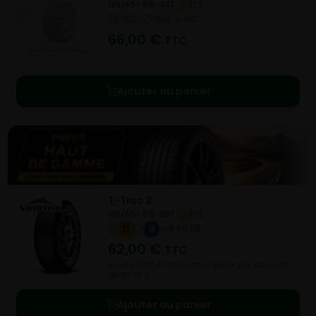
185/65- R15-88T
ETE
NC
NC
NC
66,00
€
TTC
Ajouter au panier
T-Trac 2
185/65- R15-88T
ETE
D
B
B 69 dB
62,00
€
TTC
Vendu 21,00 € moins cher que le prix conseillé
de 83,00 €.
Ajouter au panier