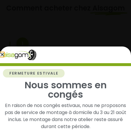
Comment acheter chez
Alsagom
1
Cherchez et trouvez votre modèle de
pneus
Renseignez les dimensions de vos pneus afin
FERMETURE ESTIVALE
d’identifier rapidement les modèles compatibles
Nous sommes en
avec votre véhicule.
congés
En raison de nos congés estivaux, nous ne proposons
2
pas de service de montage à domicile du 3 au 21 août
inclus. Le montage dans notre atelier reste assuré
Faites-les livrer chez vous ou monter en
durant cette période.
garage partenaire