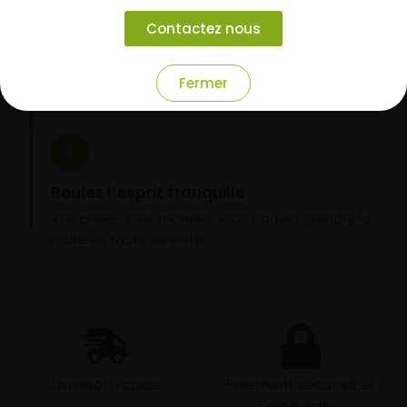
Choisissez votre mode de réception : livraison à
Contactez nous
domicile ou montage de vos pneus dans l’un de
nos garages partenaires.
Fermer
3
Roulez l’esprit tranquille
Vos pneus sont montés, vous pouvez prendre la
route en toute sérénité.
Livraison rapide
Paiement sécurisé et
modulaire