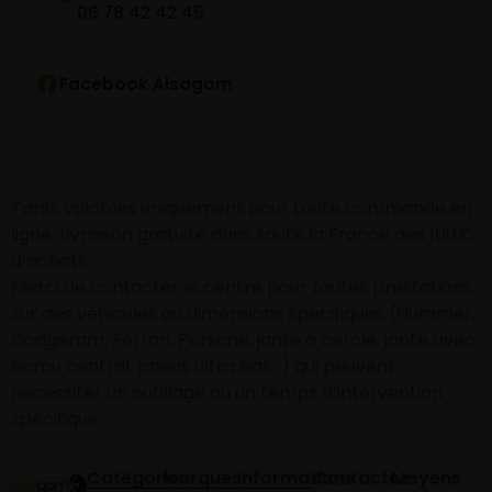
06 78 42 42 45
Facebook Alsagom
Tarifs valables uniquement pour toute commande en
ligne. Livraison gratuite dans toute la France dès 100€
d’achats
Merci de contacter le centre pour toutes prestations
sur des véhicules ou dimensions spécifiques (Hummer,
Dodgeram, Ferrari, Porsche, jante à cercle, jante avec
écrou central, pneus ultra bas…) qui peuvent
nécessiter un outillage ou un temps d’intervention
spécifique.
Catégories
Marques
Informations
Contactez-
Moyens