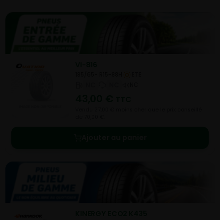
VI-816
185/65- R15-88H
ETE
NC
NC
NC
43,00
€
TTC
Vendu 27,00 € moins cher que le prix conseillé
de 70,00 €.
Ajouter au panier
KINERGY ECO2 K435