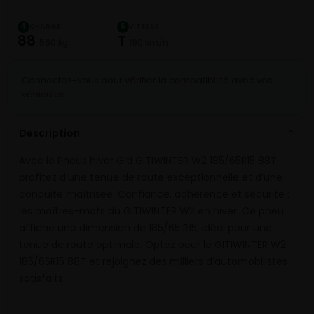
CHARGE
VITESSE
4
5
88
T
560 kg
190 km/h
Connectez-vous pour vérifier la compatibilité avec vos
véhicules
Description
⌄
Avec le Pneus hiver Giti GITIWINTER W2 185/65R15 88T,
profitez d’une tenue de route exceptionnelle et d’une
conduite maîtrisée. Confiance, adhérence et sécurité :
les maîtres-mots du GITIWINTER W2 en hiver. Ce pneu
affiche une dimension de 185/65 R15, idéal pour une
tenue de route optimale. Optez pour le GITIWINTER W2
185/65R15 88T et rejoignez des milliers d’automobilistes
satisfaits.