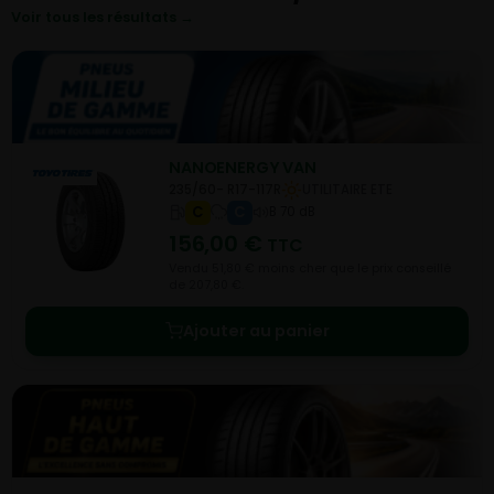
Voir tous les résultats →
NANOENERGY VAN
235/60- R17-117R
UTILITAIRE ETE
C
C
B 70 dB
156,00
€
TTC
Vendu 51,80 € moins cher que le prix conseillé
de 207,80 €.
Ajouter au panier