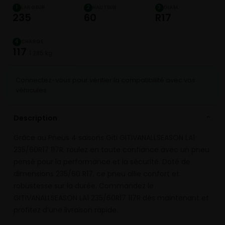
LARGEUR
HAUTEUR
DIAM.
1
2
3
235
60
R17
CHARGE
4
117
1 285 kg
Connectez-vous pour vérifier la compatibilité avec vos
véhicules
Description
⌄
Grâce au Pneus 4 saisons Giti GITIVANALLSEASON LA1
235/60R17 117R, roulez en toute confiance avec un pneu
pensé pour la performance et la sécurité. Doté de
dimensions 235/60 R17, ce pneu allie confort et
robustesse sur la durée. Commandez le
GITIVANALLSEASON LA1 235/60R17 117R dès maintenant et
profitez d’une livraison rapide.