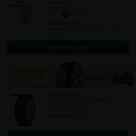
Comtrac 2
235/60- R17-117R
UTILITAIRE ETE
C
B
B 71 dB
162,00
€
TTC
Vendu 49,50 € moins cher que le prix conseillé
de 211,50 €.
Ajouter au panier
Argonite Alpine
235/60- R17-117R
UTILITAIRE hiver
NC
NC
NC
100,00
€
TTC