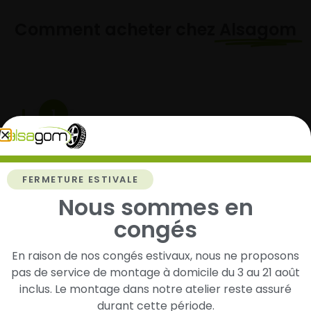
Comment acheter chez
Alsagom
1
Cherchez et trouvez votre modèle de
pneus
Renseignez les dimensions de vos pneus afin
FERMETURE ESTIVALE
d’identifier rapidement les modèles compatibles
Nous sommes en
avec votre véhicule.
congés
En raison de nos congés estivaux, nous ne proposons
pas de service de montage à domicile du 3 au 21 août
2
inclus. Le montage dans notre atelier reste assuré
durant cette période.
Faites-les livrer chez vous ou monter en