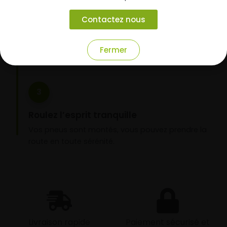
garage partenaire
Contactez nous
Choisissez votre mode de réception : livraison à
domicile ou montage de vos pneus dans l’un de
nos garages partenaires.
Fermer
3
Roulez l’esprit tranquille
Vos pneus sont montés, vous pouvez prendre la
route en toute sérénité.
Livraison rapide
Paiement sécurisé et