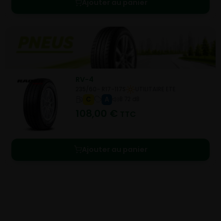
Ajouter au panier
RV-4
235/60- R17-117S
UTILITAIRE ETE
C
A
B 72 dB
108,00
€
TTC
Ajouter au panier