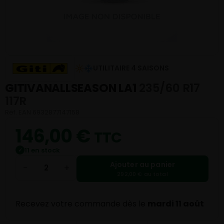
UTILITAIRE 4 SAISONS
GITIVANALLSEASON LA1
235/60 R17
117R
Réf. EAN 6932877147158
146,00
€
TTC
11 en stock
✓
Ajouter au panier
−
+
292,00 € au total
Recevez votre commande dès le
mardi 11 août