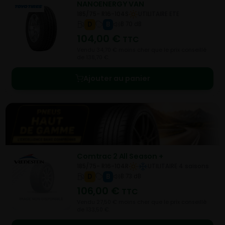
NANOENERGY VAN
185/75- R16-104S
UTILITAIRE ETE
D
B
B 70 dB
104,00
€
TTC
Vendu 34,70 € moins cher que le prix conseillé
de 138,70 €.
Ajouter au panier
Comtrac 2 All Season +
185/75- R16-104R
UTILITAIRE 4 saisons
D
B
B 73 dB
106,00
€
TTC
Vendu 27,50 € moins cher que le prix conseillé
de 133,50 €.