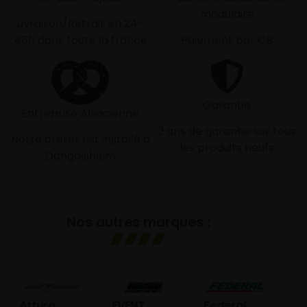
modulaire
Livraison/Retrait en 24-
48h dans toute la france
Paiement par CB
Garantie
Entreprise Alsacienne
2 ans de garantie sur tous
Notre atelier est installé à
les produits neufs
Dangolsheim
Nos autres marques :
GO
Atturo
EVENT
Federal