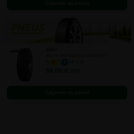
Ajouter au panier
A867
185/75- R16-104R
UTILITAIRE ETE
C
B
B 72 dB
58,00
€
TTC
Ajouter au panier