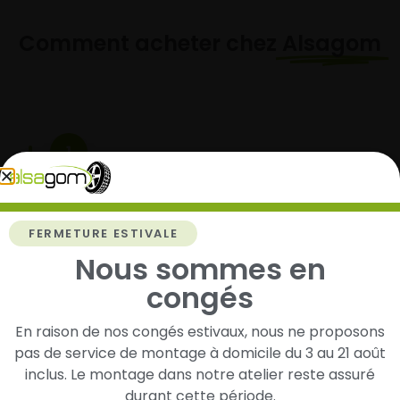
Comment acheter chez
Alsagom
1
Cherchez et trouvez votre modèle de
pneus
FERMETURE ESTIVALE
Renseignez les dimensions de vos pneus afin
d’identifier rapidement les modèles compatibles
Nous sommes en
avec votre véhicule.
congés
En raison de nos congés estivaux, nous ne proposons
pas de service de montage à domicile du 3 au 21 août
2
inclus. Le montage dans notre atelier reste assuré
durant cette période.
Faites-les livrer chez vous ou monter en