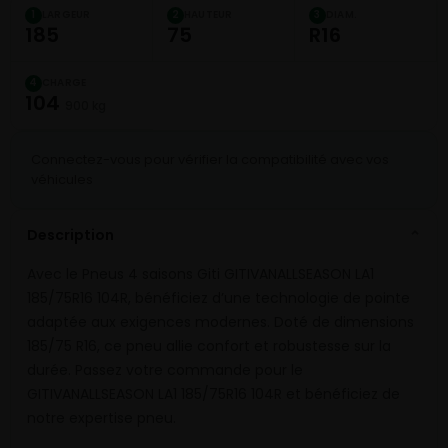
LARGEUR
HAUTEUR
DIAM.
1
2
3
185
75
R16
CHARGE
4
104
900 kg
Connectez-vous pour vérifier la compatibilité avec vos
véhicules
Description
⌄
Avec le Pneus 4 saisons Giti GITIVANALLSEASON LA1
185/75R16 104R, bénéficiez d’une technologie de pointe
adaptée aux exigences modernes. Doté de dimensions
185/75 R16, ce pneu allie confort et robustesse sur la
durée. Passez votre commande pour le
GITIVANALLSEASON LA1 185/75R16 104R et bénéficiez de
notre expertise pneu.