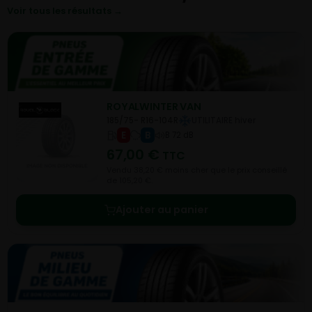
Voir tous les résultats →
ROYALWINTER VAN
185/75- R16-104R
UTILITAIRE hiver
E
B
B 72 dB
67,00
€
TTC
Vendu 38,20 € moins cher que le prix conseillé
de 105,20 €.
Ajouter au panier