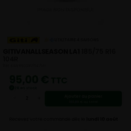
UTILITAIRE 4 SAISONS
GITIVANALLSEASON LA1
185/75 R16
104R
Réf. EAN 6932877147141
95,00
€
TTC
28 en stock
✓
Ajouter au panier
−
+
190,00 € au total
Recevez votre commande dès le
lundi 10 août