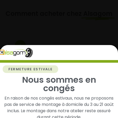
Comment acheter chez
Alsagom
1
Cherchez et trouvez votre modèle de
pneus
FERMETURE ESTIVALE
Renseignez les dimensions de vos pneus afin
d’identifier rapidement les modèles compatibles
Nous sommes en
avec votre véhicule.
congés
En raison de nos congés estivaux, nous ne proposons
pas de service de montage à domicile du 3 au 21 août
2
inclus. Le montage dans notre atelier reste assuré
durant cette période.