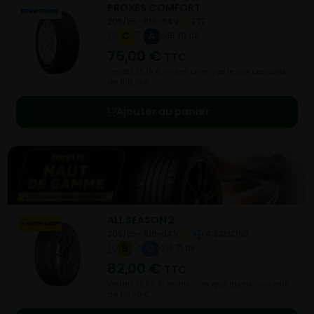
PROXES COMFORT
205/55- R16-94V
ETE
C
A
B 70 dB
75,00
€
TTC
Vendu 25,10 € moins cher que le prix conseillé
de 100,10 €.
Ajouter au panier
ALL SEASON 2
205/55- R16-94V
4 SAISONS
B
C
B 71 dB
82,00
€
TTC
Vendu 36,50 € moins cher que le prix conseillé
de 118,50 €.