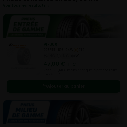
Voir tous les résultats →
VI-388
205/55- R16-94W
ETE
NC
NC
NC
47,00
€
TTC
Vendu 30,60 € moins cher que le prix conseillé
de 77,60 €.
Ajouter au panier