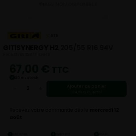
ETE
GITISYNERGY H2
205/55 R16 94V
Réf. EAN 6932877142948
67,00
€
TTC
30 en stock
✓
Ajouter au panier
−
+
134,00 € au total
Recevez votre commande dès le
mercredi 12
août
LARGEUR
HAUTEUR
DIAM.
1
2
3