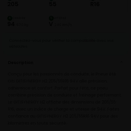
205
55
R16
CHARGE
VITESSE
4
5
94
V
670 kg
240 km/h
Connectez-vous pour vérifier la compatibilité avec vos
véhicules
Description
⌄
Conçu pour les passionnés de conduite, le Pneus été
Giti GITISYNERGY H2 205/55R16 94V allie précision,
adhérence et confort. Parfait pour l’été, ce pneu
combine précision de conduite et freinage performant.
Le GITISYNERGY H2 affiche des dimensions de 205/55
R16, avec un indice de charge et vitesse de 94V. Faites
confiance au GITISYNERGY H2 205/55R16 94V pour des
kilomètres en toute sécurité.