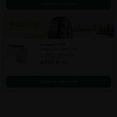
Ajouter au panier
Ecosport X77
205/55- R16-94W
ETE
NC
NC
NC
47,00
€
TTC
Ajouter au panier