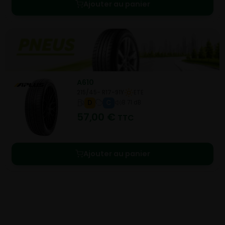
Ajouter au panier
A610
215/45- R17-91Y
ETE
D
C
B 71 dB
57,00
€
TTC
Ajouter au panier