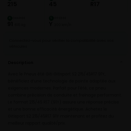
215
45
R17
CHARGE
VITESSE
4
5
91
Y
615 kg
300 km/h
Connectez-vous pour vérifier la compatibilité avec vos
véhicules
Description
⌄
Avec le Pneus été Giti Gitisport S2 215/45R17 91Y,
bénéficiez d’une technologie de pointe adaptée aux
exigences modernes. Parfait pour l’été, ce pneu
combine précision de conduite et freinage performant.
Le format 215/45 R17 (91Y) assure une réponse précise
et une bonne efficacité énergétique. Achetez le
Gitisport S2 215/45R17 91Y maintenant et profitez du
meilleur rapport qualité/prix.