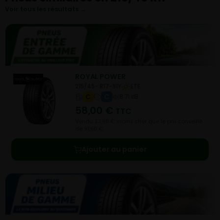
Voir tous les résultats →
ROYAL POWER
215/45- R17-91Y
ETE
C
C
B 71 dB
58,00
€
TTC
Vendu 33,60 € moins cher que le prix conseillé
de 91,60 €.
Ajouter au panier