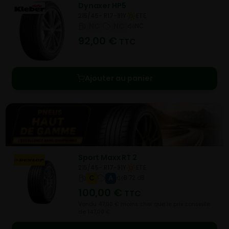
Dynaxer HP5
215/45- R17-91Y
ETE
NC
NC
NC
92,00
€
TTC
Ajouter au panier
Sport Maxx RT 2
215/45- R17-91Y
ETE
C
A
B 72 dB
100,00
€
TTC
Vendu 47,00 € moins cher que le prix conseillé
de 147,00 €.