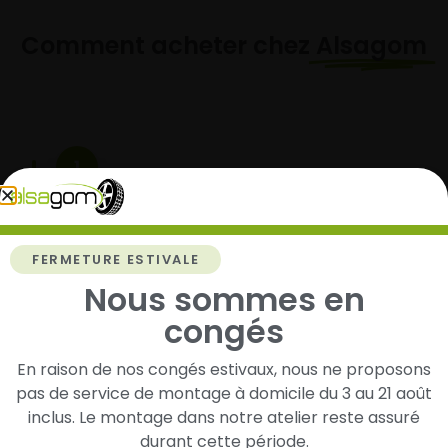
Comment acheter chez
Alsagom
1
Cherchez et trouvez votre modèle de
pneus
FERMETURE ESTIVALE
Renseignez les dimensions de vos pneus afin
d’identifier rapidement les modèles compatibles
Nous sommes en
avec votre véhicule.
congés
En raison de nos congés estivaux, nous ne proposons
pas de service de montage à domicile du 3 au 21 août
2
inclus. Le montage dans notre atelier reste assuré
durant cette période.
Faites-les livrer chez vous ou monter en