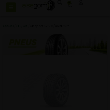
0
Accueil
/
ETE
/
Giti
/
Gitisport S2 215/45R17 91Y