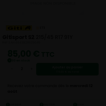
ETE
Gitisport S2
215/45 R17 91Y
Réf. EAN 6943829529045
85,00
€
TTC
30 en stock
✓
Ajouter au panier
−
+
170,00 € au total
Recevez votre commande dès le
mercredi 12
août
LARGEUR
HAUTEUR
DIAM.
1
2
3