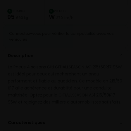
CHARGE
VITESSE
4
5
95
W
690 kg
270 km/h
Connectez-vous pour vérifier la compatibilité avec vos
véhicules
Description
⌄
Le Pneus 4 saisons Giti GITIALLSEASON AS1 215/50R17 95W
est idéal pour ceux qui recherchent un pneu
performant et fiable au quotidien. Ce modèle en 215/50
R17 allie adhérence et durabilité pour une conduite
maîtrisée. Optez pour le GITIALLSEASON AS1 215/50R17
95W et rejoignez des milliers d’automobilistes satisfaits.
⌄
Caractéristiques