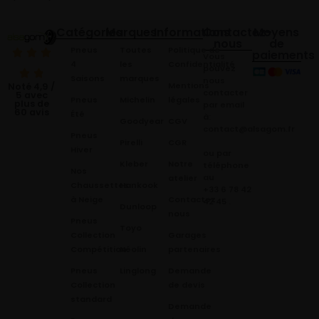
Catégories
Marques
Informations
Contactez-
Moyens
nous
de
Pneus
Toutes
Politique de
paiements
Vous
4
les
Confidentialité
pouvez
Saisons
marques
nous
Mentions
Noté 4,9 /
contacter
5 avec
Pneus
Michelin
légales
plus de
par email
60 avis
Été
à:
Goodyear
CGV
contact@alsagom.fr
Pneus
Pirelli
CGR
Hiver
ou par
Kleber
Notre
téléphone
Nos
au
atelier
Chaussettes
Hankook
+33 6 78 42
à Neige
Contactez
42 45
.
Dunloop
nous
Pneus
Toyo
Collection
Garages
Compétition
Néolin
partenaires
Pneus
Linglong
Demande
Collection
de devis
standard
Demande