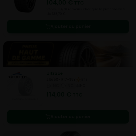
104,00
€
TTC
Vendu 34,70 € moins cher que le prix conseillé
de 138,70 €.
Ajouter au panier
Ultrac+
215/50- R17-95Y
ETE
NC
NC
NC
114,00
€
TTC
Ajouter au panier