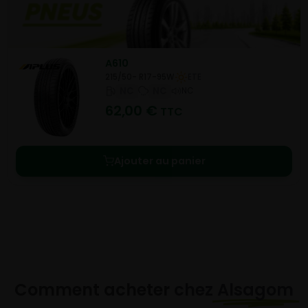
A610
215/50- R17-95W
ETE
NC
NC
NC
62,00
€
TTC
Ajouter au panier
Comment acheter chez
Alsagom