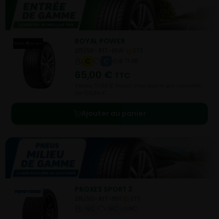
ROYAL POWER
215/50- R17-95W
ETE
C
C
B 71 dB
65,00
€
TTC
Vendu 37,00 € moins cher que le prix conseillé
de 102,00 €.
Ajouter au panier
PROXES SPORT 2
215/50- R17-95Y
ETE
NC
NC
NC