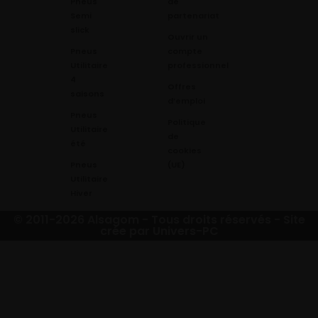
Pneus
de
Semi
partenariat
slick
Ouvrir un
Pneus
compte
Utilitaire
professionnel
4
Offres
saisons
d’emploi
Pneus
Politique
Utilitaire
de
été
cookies
Pneus
(UE)
Utilitaire
Hiver
© 2011-2026 Alsagom - Tous droits réservés -
Site
crée par Univers-PC