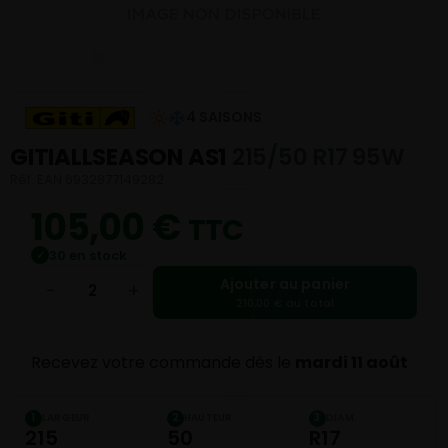
4 SAISONS
GITIALLSEASON AS1
215/50 R17 95W
Réf. EAN 6932877149282
105,00
€
TTC
30 en stock
✓
Ajouter au panier
−
+
210,00 € au total
Recevez votre commande dès le
mardi 11 août
LARGEUR
HAUTEUR
DIAM.
1
2
3
215
50
R17