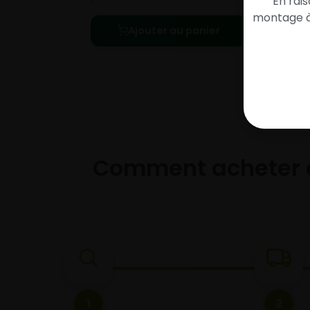
En rai
montage à 
Ajouter au panier
Comment acheter 
1
2