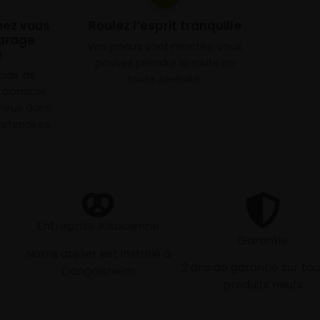
chez vous
Roulez l’esprit tranquille
arage
Vos pneus sont montés, vous
e
pouvez prendre la route en
mode de
toute sérénité.
à domicile
neus dans
rtenaires.
Entreprise Alsacienne
Garantie
Notre atelier est installé à
2 ans de garantie sur tou
Dangolsheim
produits neufs