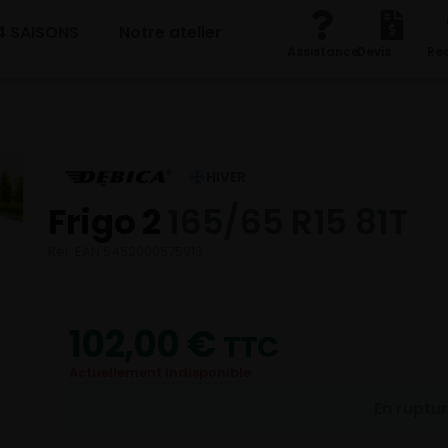
4 SAISONS
Notre atelier
Assistance
Devis
Re
HIVER
Frigo 2
165/65 R15 81T
Réf. EAN 5452000575913
102,00
€
TTC
Actuellement indisponible
En ruptu