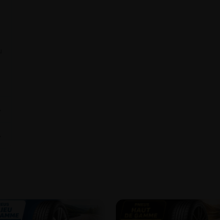
u
⌄
⌄