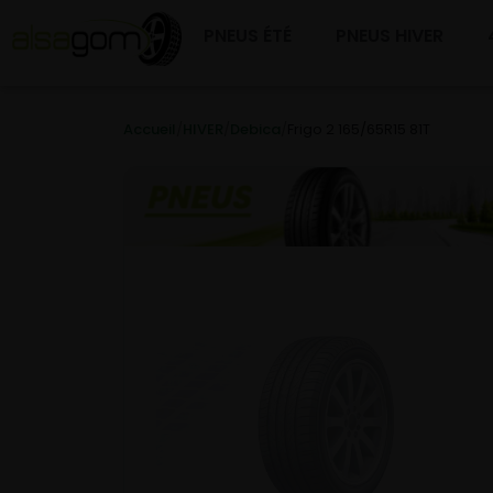
PNEUS ÉTÉ
PNEUS HIVER
Accueil
/
HIVER
/
Debica
/
Frigo 2 165/65R15 81T