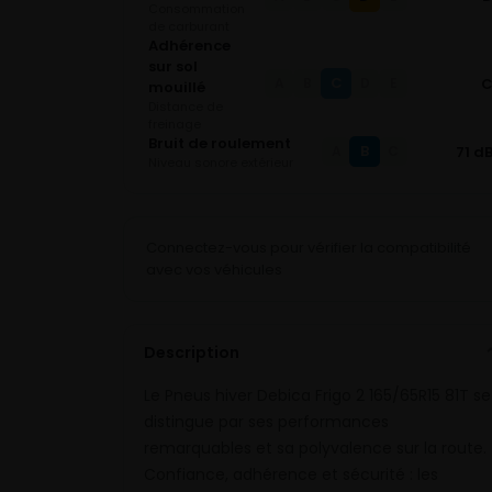
Consommation
de carburant
Adhérence
sur sol
C
A
B
D
E
mouillé
Distance de
freinage
Bruit de roulement
B
71 d
A
C
Niveau sonore extérieur
Connectez-vous pour vérifier la compatibilité
avec vos véhicules
Description
Le Pneus hiver Debica Frigo 2 165/65R15 81T se
distingue par ses performances
remarquables et sa polyvalence sur la route.
Confiance, adhérence et sécurité : les