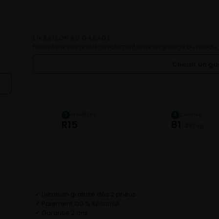
LIVRAISON AU GARAGE
Faites livrer vos pneus directement chez un garage du réseau.
Choisir un g
DIAMÈTRE
CHARGE
3
4
R15
81
462 kg
Livraison gratuite dès 2 pneus
✓
Paiement 100 % sécurisé
✓
Garantie 2 ans
✓
D