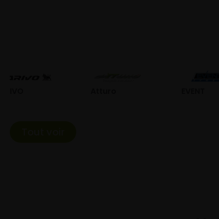
Atturo
EVENT
Fed
Tout voir