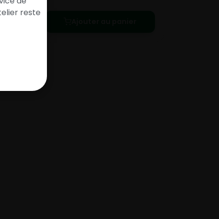
vice de
elier reste
Ajouter au panier