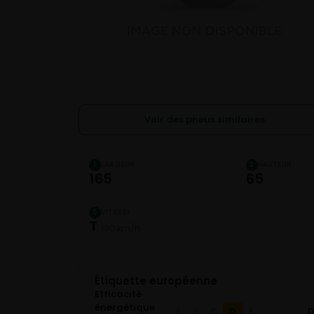
Voir des pneus similaires
LARGEUR
HAUTEUR
1
2
165
65
VITESSE
5
T
190 km/h
Étiquette européenne
Efficacité
énergétique
D
A
B
C
E