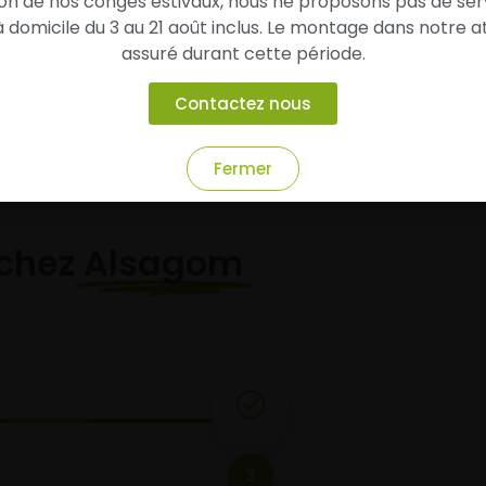
son de nos congés estivaux, nous ne proposons pas de ser
domicile du 3 au 21 août inclus. Le montage dans notre at
Ajouter au panier
Ajouter au panier
assuré durant cette période.
Contactez nous
Fermer
chez
Alsagom
3