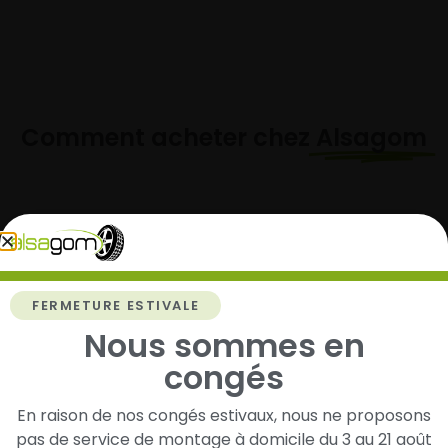
Comment acheter chez
Alsagom
1
Cherchez et trouvez votre modèle de
FERMETURE ESTIVALE
pneus
Nous sommes en
Renseignez les dimensions de vos pneus afin
congés
d’identifier rapidement les modèles compatibles
avec votre véhicule.
En raison de nos congés estivaux, nous ne proposons
pas de service de montage à domicile du 3 au 21 août