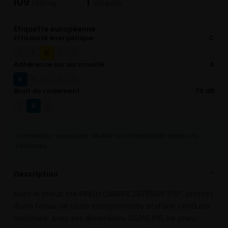
109
T
1 030 kg
190 km/h
Étiquette européenne
Efficacité énergétique
C
C
A
B
D
E
Adhérence sur sol mouillé
A
A
B
C
D
E
Bruit de roulement
70 dB
B
A
C
Connectez-vous pour vérifier la compatibilité avec vos
véhicules
Description
⌄
Avec le Pneus été PIRELLI CARRIER 215/65R16 109T, profitez
d’une tenue de route exceptionnelle et d’une conduite
maîtrisée. Avec ses dimensions 215/65 R16, ce pneu