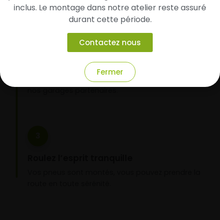
inclus. Le montage dans notre atelier reste assuré
durant cette période.
2
Contactez nous
Faites-les livrer chez vous ou monter en
garage partenaire
Choisissez votre mode de réception : livraison à
Fermer
domicile ou montage de vos pneus dans l’un de
nos garages partenaires.
3
Roulez l’esprit tranquille
Vos pneus sont montés, vous pouvez prendre la
route en toute sérénité.