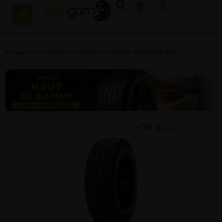
0
Accueil
/
UTILITAIRE ETE
/
PIRELLI
/
CARRIER 215/65R16 109T
−35 %
DU PRIX
CONSEILLÉ