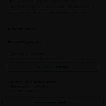
offre un excellent équilibre entre confort et
performance. Optez pour le CARRIER 215/65R16 109T et
rejoignez des milliers d’automobilistes satisfaits.
⌄
Caractéristiques
⌄
Livraison & garantie
LIVRAISON AU GARAGE
Faites livrer vos pneus directement chez un garage du réseau.
Choisir un garage
Livraison gratuite dès 2 pneus
✓
Paiement 100 % sécurisé
✓
Garantie 2 ans
✓
Voir des pneus similaires