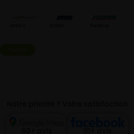
GO
Atturo
EVENT
Federal
Tout voir
Notre priorité ? Votre satisfaction
10+ avis
60+ avis