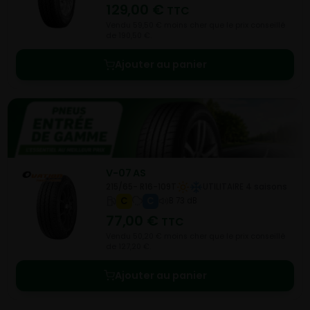
129,00
€
TTC
Vendu 59,50 € moins cher que le prix conseillé
de 190,50 €.
Ajouter au panier
V-07 AS
215/65- R16-109T
UTILITAIRE 4 saisons
C
C
B 73 dB
77,00
€
TTC
Vendu 50,20 € moins cher que le prix conseillé
de 127,20 €.
Ajouter au panier