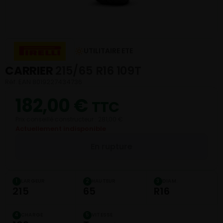
UTILITAIRE ETE
CARRIER
215/65 R16 109T
Réf. EAN 8019227434736
182,00
€
TTC
Prix conseillé constructeur : 281,00 €
Actuellement indisponible
En rupture
LARGEUR
HAUTEUR
DIAM.
1
2
3
215
65
R16
CHARGE
VITESSE
4
5