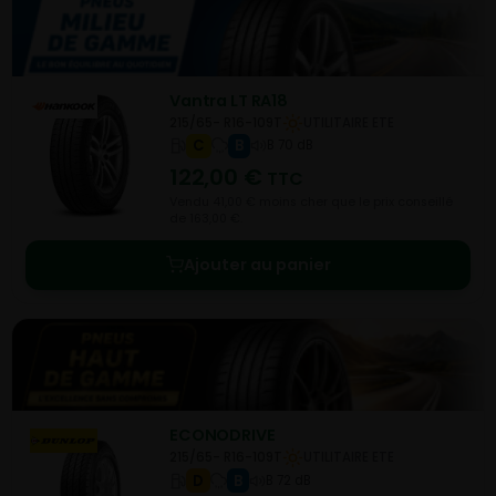
Vantra LT RA18
215/65- R16-109T
UTILITAIRE ETE
C
B
B 70 dB
122,00
€
TTC
Vendu 41,00 € moins cher que le prix conseillé
de 163,00 €.
Ajouter au panier
ECONODRIVE
215/65- R16-109T
UTILITAIRE ETE
D
B
B 72 dB