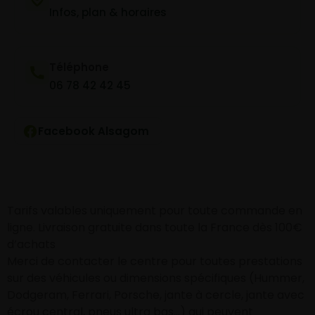
Infos, plan & horaires
Téléphone
06 78 42 42 45
Facebook Alsagom
Tarifs valables uniquement pour toute commande en
ligne. Livraison gratuite dans toute la France dès 100€
d’achats
Merci de contacter le centre pour toutes prestations
sur des véhicules ou dimensions spécifiques (Hummer,
Dodgeram, Ferrari, Porsche, jante à cercle, jante avec
écrou central, pneus ultra bas…) qui peuvent