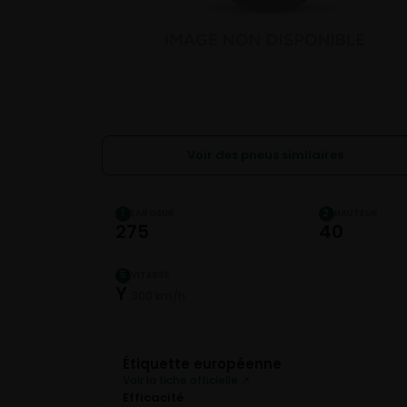
Voir des pneus similaires
LARGEUR
HAUTEUR
1
2
275
40
VITESSE
5
Y
300 km/h
Étiquette européenne
Voir la fiche officielle ↗
Efficacité