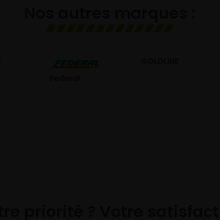
Nos autres marques :
GOLDLINE
GISLAVED
eral
re priorité ? Votre satisfac