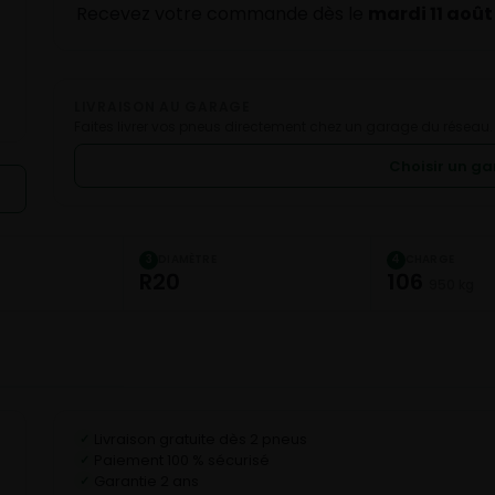
Recevez votre commande dès le
mardi 11 août
LIVRAISON AU GARAGE
Faites livrer vos pneus directement chez un garage du réseau.
Choisir un g
DIAMÈTRE
CHARGE
3
4
R20
106
950 kg
Livraison gratuite dès 2 pneus
✓
Paiement 100 % sécurisé
✓
Garantie 2 ans
✓