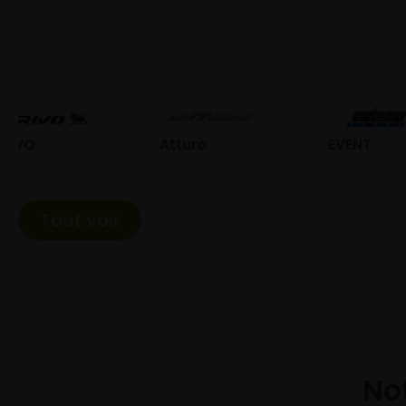
Atturo
EVENT
Fed
Tout voir
Not