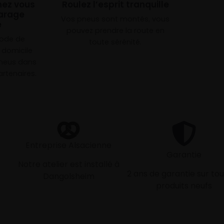
chez vous
Roulez l’esprit tranquille
arage
Vos pneus sont montés, vous
e
pouvez prendre la route en
mode de
toute sérénité.
à domicile
neus dans
rtenaires.
Entreprise Alsacienne
Garantie
Notre atelier est installé à
2 ans de garantie sur tou
Dangolsheim
produits neufs