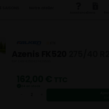
4 SAISONS
Notre atelier
Assistance
Devis
Re
ETE
Azenis FK520
275/40 R
Réf. EAN 4250427429595
162,00
€
TTC
24 en stock
✓
Ajou
−
+
324