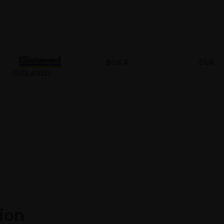
BOKA
DURO
tion