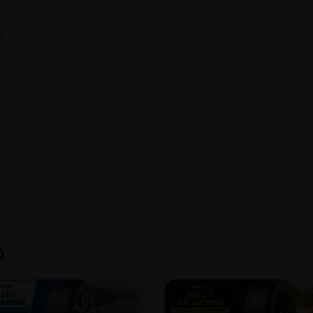
,
⌄
⌄
0