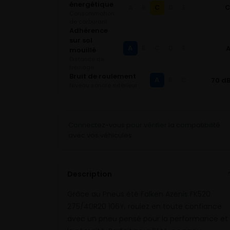
énergétique
C
A
B
D
E
Consommation
de carburant
Adhérence
sur sol
A
B
C
D
E
mouillé
Distance de
freinage
Bruit de roulement
A
70 d
B
C
Niveau sonore extérieur
Connectez-vous pour vérifier la compatibilité
avec vos véhicules
Description
Grâce au Pneus été Falken Azenis FK520
275/40R20 106Y, roulez en toute confiance
avec un pneu pensé pour la performance et