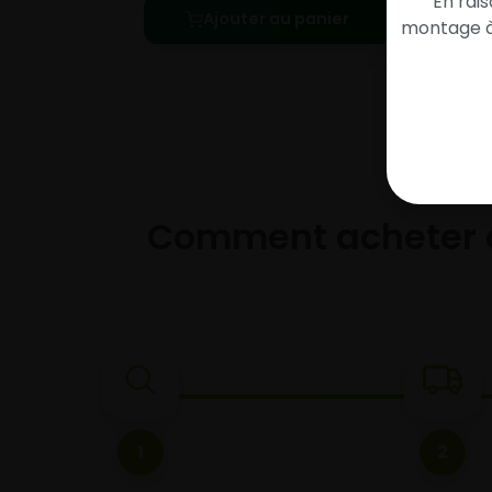
En rai
Ajouter au panier
montage à 
Comment acheter 
1
2