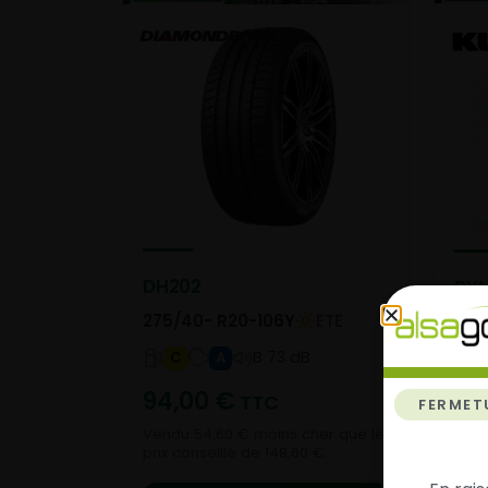
DH202
DYN
275/40- R20-106Y
ETE
275
B 73 dB
C
A
94,00
€
16
TTC
FERMET
Vendu 54,60 € moins cher que le
prix conseillé de 148,60 €.