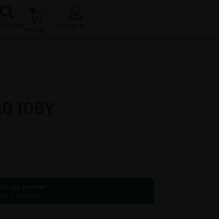
0
cherche
compte
Panier
20 106Y
ter au panier
,00 € au total