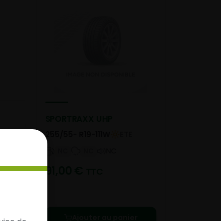
SPORTRAXX UHP
255/55- R19-111W
ETE
NC
NC
NC
91,00
€
TTC
e le
Ajouter au panier