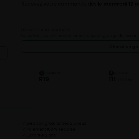
Recevez votre commande dès le
mercredi 12 
LIVRAISON AU GARAGE
Faites livrer vos pneus directement chez un garage du réseau.
Choisir un g
DIAMÈTRE
CHARGE
3
4
R19
111
1 090 kg
Livraison gratuite dès 2 pneus
✓
Paiement 100 % sécurisé
✓
Garantie 2 ans
✓