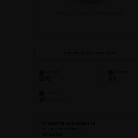
Voir des pneus similaires
LARGEUR
HAUTEUR
1
2
255
55
VITESSE
5
W
270 km/h
Étiquette européenne
Voir la fiche officielle ↗
Efficacité