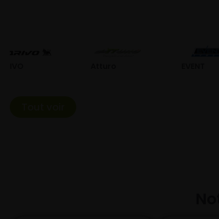
Atturo
EVENT
Fed
Tout voir
Not