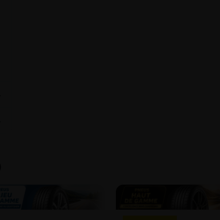
⌄
⌄
9