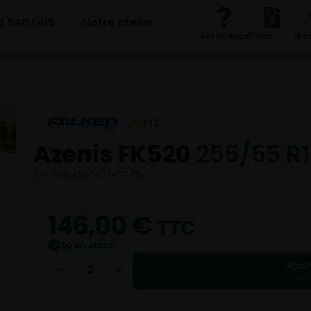
4 SAISONS
Notre atelier
Assistance
Devis
Re
ETE
Azenis FK520
255/55 R1
Réf. EAN 4250427429731
146,00
€
TTC
30 en stock
✓
Ajou
−
+
292