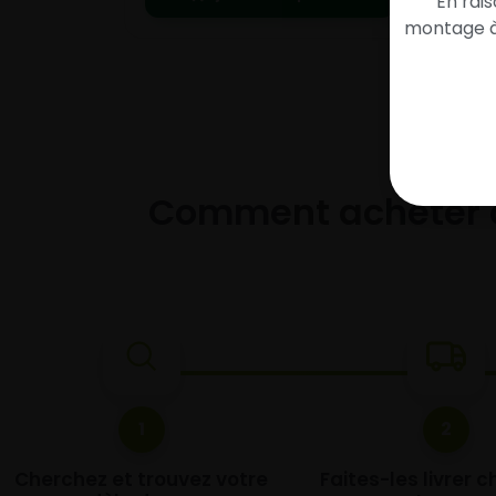
En rai
montage à 
Comment acheter 
1
2
Cherchez et trouvez votre
Faites-les livrer 