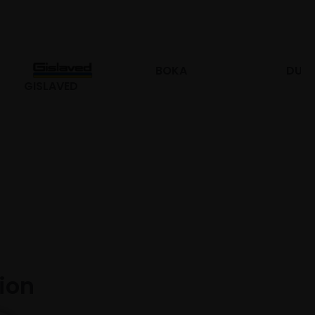
BOKA
DURO
tion