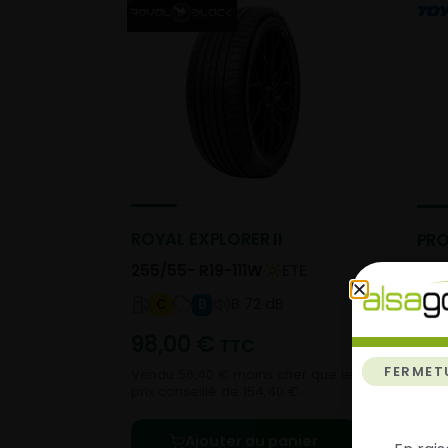
ROYAL EXPLORER II
PRO
255/55- R19-111W
ETE
255/
B 72 dB
C
B
98,00
€
12
TTC
FERMET
Vendu 56,40 € moins cher que le
Vend
prix conseillé de 154,40 €.
prix 
Ajouter au panier