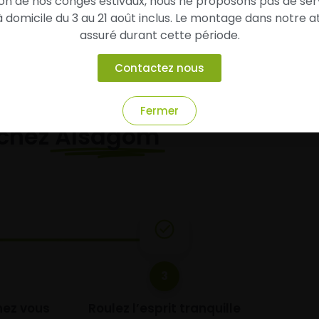
son de nos congés estivaux, nous ne proposons pas de ser
domicile du 3 au 21 août inclus. Le montage dans notre at
assuré durant cette période.
Contactez nous
Fermer
chez
Alsagom
3
chez vous
Roulez l’esprit tranquille