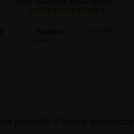
Nos autres marques :
GOLDLINE
GISLAVED
eral
re priorité ? Votre satisfac