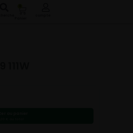
0
cherche
compte
Panier
9 111W
ter au panier
,00 € au total