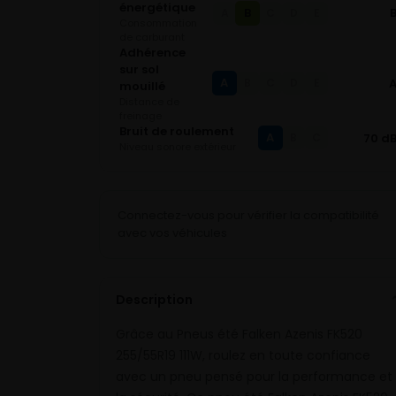
énergétique
B
A
C
D
E
Consommation
de carburant
Adhérence
sur sol
A
B
C
D
E
mouillé
Distance de
freinage
Bruit de roulement
A
70 d
B
C
Niveau sonore extérieur
Connectez-vous pour vérifier la compatibilité
avec vos véhicules
Description
Grâce au Pneus été Falken Azenis FK520
255/55R19 111W, roulez en toute confiance
avec un pneu pensé pour la performance et