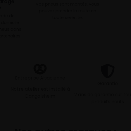
arage
Vos pneus sont montés, vous
e
pouvez prendre la route en
mode de
toute sérénité.
à domicile
neus dans
rtenaires.
Entreprise Alsacienne
Garantie
Notre atelier est installé à
2 ans de garantie sur tou
Dangolsheim
produits neufs