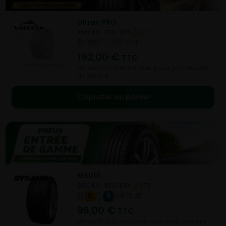
Ultrac PRO
255/40- R20-101Y
ETE
NC
NC
NC
192,00
€
TTC
Vendu 69,50 € moins cher que le prix conseillé
de 261,50 €.
Ajouter au panier
MSU01
255/40- R20-101Y
ETE
D
B
B 72 dB
96,00
€
TTC
Vendu 48,10 € moins cher que le prix conseillé