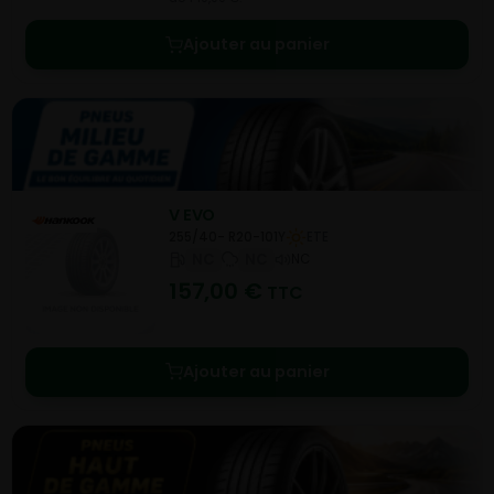
Ajouter au panier
V EVO
255/40- R20-101Y
ETE
NC
NC
NC
157,00
€
TTC
Ajouter au panier