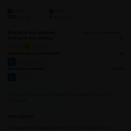
CHARGE
VITESSE
4
5
101
Y
825 kg
300 km/h
Étiquette européenne
Voir la fiche officielle ↗
Efficacité énergétique
C
C
A
B
D
E
Adhérence sur sol mouillé
A
A
B
C
D
E
Bruit de roulement
70 dB
A
B
C
Connectez-vous pour vérifier la compatibilité avec vos
véhicules
Description
⌄
Le Pneus été Falken Azenis FK520 255/40R20 101Y est