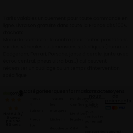
Tarifs valables uniquement pour toute commande en
ligne. Livraison gratuite dans toute la France dès 100€
d’achats
Merci de contacter le centre pour toutes prestations
sur des véhicules ou dimensions spécifiques (Hummer,
Dodgeram, Ferrari, Porsche, jante à cercle, jante avec
écrou central, pneus ultra bas…) qui peuvent
nécessiter un outillage ou un temps d’intervention
spécifique.
Catégories
Marques
Informations
Contactez-
Moyens
nous
de
Pneus
Toutes
Politique de
paiements
Vous
4
les
Confidentialité
pouvez
Saisons
marques
nous
Mentions
Noté 4,9 /
contacter
5 avec
Pneus
Michelin
légales
plus de
par email
60 avis
Été
à:
Goodyear
CGV
contact@alsagom.fr