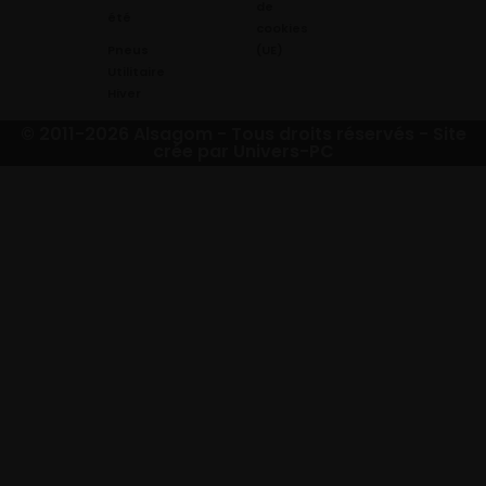
de
été
cookies
Pneus
(UE)
Utilitaire
Hiver
© 2011-2026 Alsagom - Tous droits réservés -
Site
crée par Univers-PC