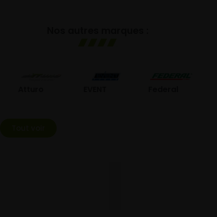
Nos autres marques :
GO
Atturo
EVENT
Federal
Tout voir