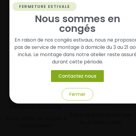
Vos pneus sont montés, vous pouvez prendre la
FERMETURE ESTIVALE
route en toute sérénité.
Nous sommes en
congés
En raison de nos congés estivaux, nous ne proposo
pas de service de montage à domicile du 3 au 21 ao
inclus. Le montage dans notre atelier reste assur
Livraison rapide
Paiement sécurisé et
durant cette période.
modulaire
Livraison/Retrait en 24-
48h dans toute la france
Paiement par CB
Contactez nous
Fermer
Garantie
Entreprise Alsacienne
2 ans de garantie sur tous
Notre atelier est installé à
les produits neufs
Dangolsheim