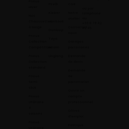
Pneus
Pirelli
CGR
Hiver
ou par
Kleber
Notre
téléphone
Nos
au
atelier
Chaussettes
Hankook
+33 6 78 42
à Neige
Contactez
42 45
.
Dunloop
nous
Pneus
Toyo
Collection
Garages
Compétition
Néolin
partenaires
Pneus
Linglong
Demande
Collection
de devis
standard
Demande
Pneus
de
Semi
partenariat
slick
Ouvrir un
Pneus
compte
Utilitaire
professionnel
4
Offres
saisons
d’emploi
Pneus
Politique
Utilitaire