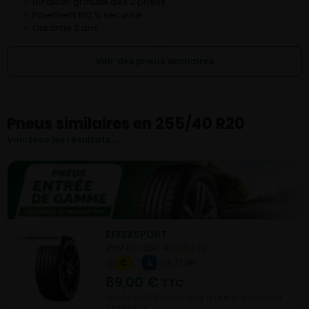
Livraison gratuite dès 2 pneus
✓
Paiement 100 % sécurisé
✓
Garantie 2 ans
✓
Voir des pneus similaires
Pneus similaires en 255/40 R20
Voir tous les résultats →
EFFEXSPORT
255/40- R20-101Y
ETE
C
A
B 73 dB
89,00
€
TTC
Vendu 51,00 € moins cher que le prix conseillé
de 140,00 €.