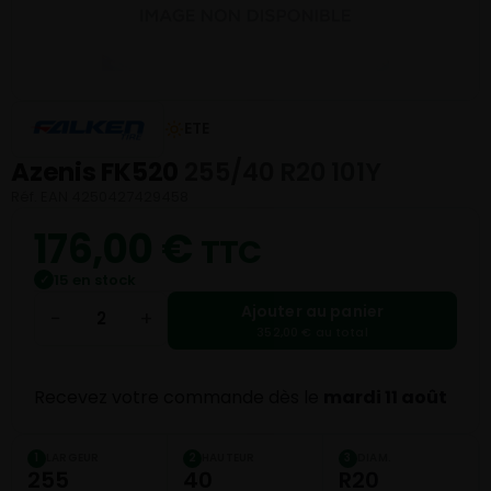
ETE
Azenis FK520
255/40 R20 101Y
Réf. EAN 4250427429458
176,00
€
TTC
15 en stock
✓
Ajouter au panier
−
+
352,00 € au total
Recevez votre commande dès le
mardi 11 août
LARGEUR
HAUTEUR
DIAM.
1
2
3
255
40
R20