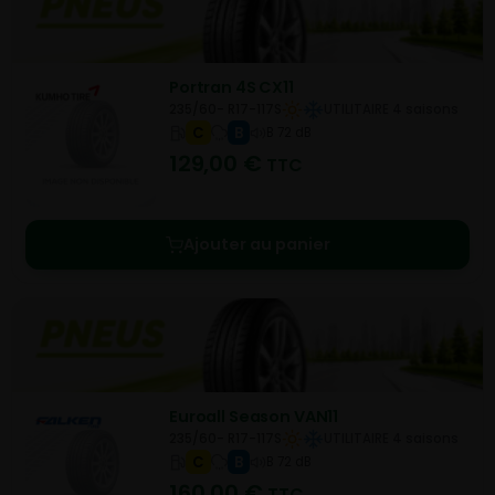
Portran 4S CX11
235/60- R17-117S
UTILITAIRE 4 saisons
C
B
B 72 dB
129,00
€
TTC
Ajouter au panier
Euroall Season VAN11
235/60- R17-117S
UTILITAIRE 4 saisons
C
B
B 72 dB
160,00
€
TTC