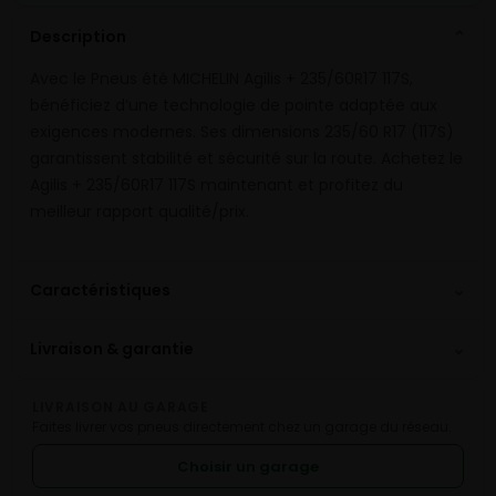
Description
⌄
Avec le Pneus été MICHELIN Agilis + 235/60R17 117S,
bénéficiez d’une technologie de pointe adaptée aux
exigences modernes. Ses dimensions 235/60 R17 (117S)
garantissent stabilité et sécurité sur la route. Achetez le
Agilis + 235/60R17 117S maintenant et profitez du
meilleur rapport qualité/prix.
⌄
Caractéristiques
⌄
Livraison & garantie
LIVRAISON AU GARAGE
Faites livrer vos pneus directement chez un garage du réseau.
Choisir un garage