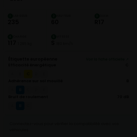
LARGEUR
HAUTEUR
DIAM.
1
2
3
235
60
R17
CHARGE
VITESSE
4
5
117
S
1 285 kg
180 km/h
Étiquette européenne
Voir la fiche officielle ↗
Efficacité énergétique
C
C
A
B
D
E
Adhérence sur sol mouillé
B
B
A
C
D
E
Bruit de roulement
70 dB
B
A
C
Connectez-vous pour vérifier la compatibilité avec vos
véhicules