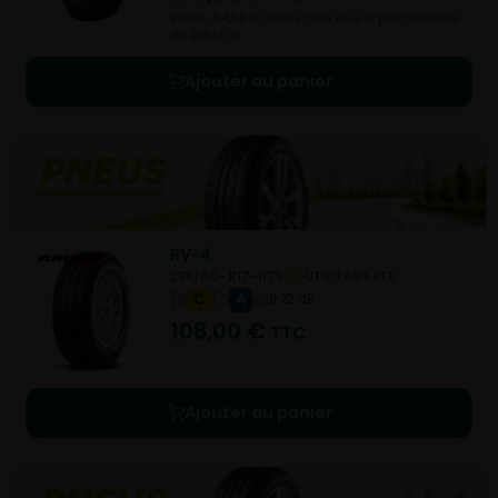
Vendu 54,50 € moins cher que le prix conseillé
de 218,50 €.
Ajouter au panier
RV-4
235/60- R17-117S
UTILITAIRE ETE
C
A
B 72 dB
108,00
€
TTC
Ajouter au panier