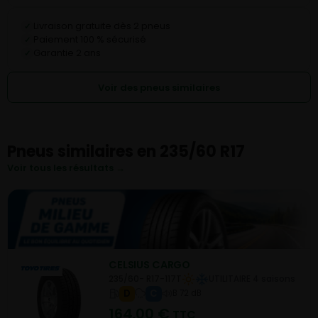
Livraison gratuite dès 2 pneus
✓
Paiement 100 % sécurisé
✓
Garantie 2 ans
✓
Voir des pneus similaires
Pneus similaires en 235/60 R17
Voir tous les résultats →
CELSIUS CARGO
235/60- R17-117T
UTILITAIRE 4 saisons
D
C
B 72 dB
164,00
€
TTC