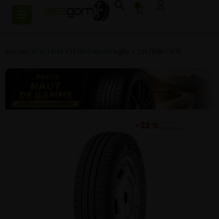
0
Accueil
/
UTILITAIRE ETE
/
MICHELIN
/
Agilis + 235/60R17 117S
−32 %
DU PRIX
CONSEILLÉ