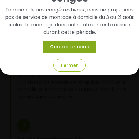
pneus
En raison de nos congés estivaux, nous ne proposons
Renseignez les dimensions de vos pneus afin
pas de service de montage à domicile du 3 au 21 août
d’identifier rapidement les modèles compatibles
inclus. Le montage dans notre atelier reste assuré
avec votre véhicule.
durant cette période.
Contactez nous
2
Fermer
Faites-les livrer chez vous ou monter en
garage partenaire
Choisissez votre mode de réception : livraison à
domicile ou montage de vos pneus dans l’un de
nos garages partenaires.
3