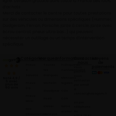
ligne. Livraison gratuite dans toute la France dès 100€
d’achats
Merci de contacter le centre pour toutes prestations
sur des véhicules ou dimensions spécifiques (Hummer,
Dodgeram, Ferrari, Porsche, jante à cercle, jante avec
écrou central, pneus ultra bas…) qui peuvent
nécessiter un outillage ou un temps d’intervention
spécifique.
Catégories
Marques
Informations
Contactez-
Moyens
nous
de
Pneus
Toutes
Politique de
paiements
Vous
4
les
Confidentialité
pouvez
Saisons
marques
nous
Mentions
Noté 4,9 /
contacter
5 avec
Pneus
Michelin
légales
plus de
par email
60 avis
Été
à:
Goodyear
CGV
contact@alsagom.fr
Pneus
Pirelli
CGR
Hiver
ou par
Kleber
Notre
téléphone
Nos
au
atelier
Chaussettes
Hankook
+33 6 78 42