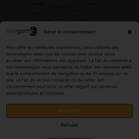
à Neige
Contactez
42 45
.
Dunloop
nous
Pneus
Toyo
Collection
Garages
Compétition
Néolin
partenaires
Gérer le consentement
Pneus
Linglong
Demande
Collection
de devis
standard
Pour offrir les meilleures expériences, nous utilisons des
Demande
technologies telles que les cookies pour stocker et/ou
Pneus
de
accéder aux informations des appareils. Le fait de consentir à
Semi
partenariat
ces technologies nous permettra de traiter des données telles
slick
Ouvrir un
que le comportement de navigation ou les ID uniques sur ce
Pneus
compte
site. Le fait de ne pas consentir ou de retirer son
Utilitaire
professionnel
consentement peut avoir un effet négatif sur certaines
4
caractéristiques et fonctions.
Offres
saisons
d’emploi
Pneus
Politique
Accepter
Utilitaire
de
été
cookies
Refuser
Pneus
(UE)
Utilitaire
Voir les préférences