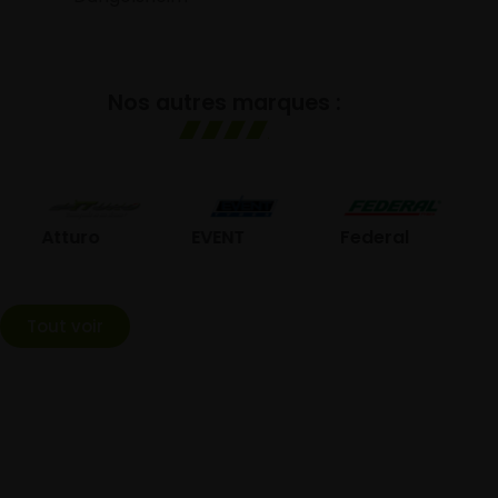
Nos autres marques :
GO
Atturo
EVENT
Federal
Tout voir