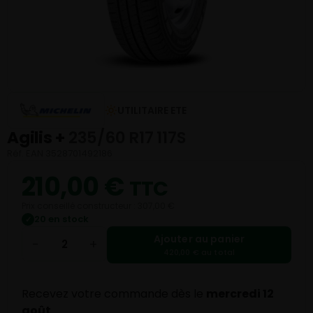
UTILITAIRE ETE
Agilis +
235/60 R17 117S
Réf. EAN 3528701492186
210,00
€
TTC
Prix conseillé constructeur : 307,00 €
20 en stock
✓
Ajouter au panier
−
+
420,00 € au total
Recevez votre commande dès le
mercredi 12
août