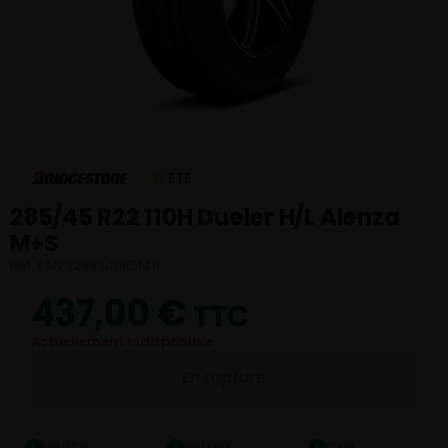
ETE
285/45 R22 110H Dueler H/L Alenza
M+S
Réf. EAN 3286340851411
437,00
€
TTC
Actuellement indisponible
En rupture
LARGEUR
HAUTEUR
DIAM.
1
2
3