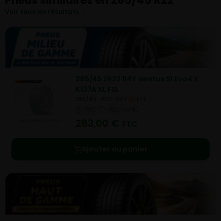
Pneus similaires en 285/45 R22
Voir tous les résultats →
285/45 ZR22 114Y Ventus S1 Evo4 X
K137A XL FSL
285/45- R22-114Y
ETE
NC
NC
NC
283,00
€
TTC
Ajouter au panier