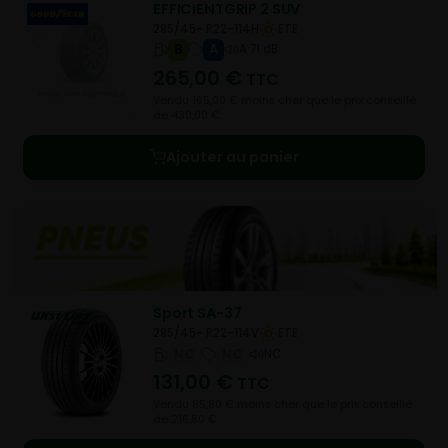
EFFICIENTGRIP 2 SUV
285/45- R22-114H
ETE
B
A
A 71 dB
265,00
€
TTC
Vendu 165,00 € moins cher que le prix conseillé
de 430,00 €.
Ajouter au panier
Sport SA-37
285/45- R22-114V
ETE
NC
NC
NC
131,00
€
TTC
Vendu 85,80 € moins cher que le prix conseillé
de 216,80 €.