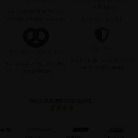
modulaire
Livraison/Retrait en 24-
48h dans toute la france
Paiement par CB
Garantie
Entreprise Alsacienne
2 ans de garantie sur tous
Notre atelier est installé à
les produits neufs
Dangolsheim
Nos autres marques :
G
Atturo
EVENT
Federal