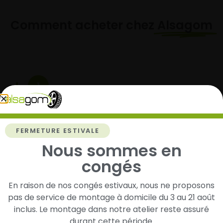
Comment acheter chez
Alsagom
1
Cherchez et trouvez votre modèle de
pneus
FERMETURE ESTIVALE
Renseignez les dimensions de vos pneus afin
d’identifier rapidement les modèles compatibles
Nous sommes en
avec votre véhicule.
congés
En raison de nos congés estivaux, nous ne proposons
pas de service de montage à domicile du 3 au 21 août
2
inclus. Le montage dans notre atelier reste assuré
durant cette période.