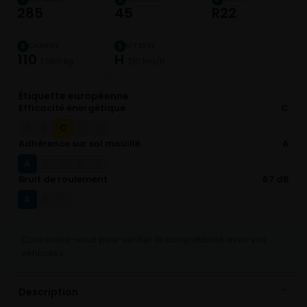
285
45
R22
CHARGE
VITESSE
4
5
110
H
1 060 kg
210 km/h
Étiquette européenne
Efficacité énergétique
C
C
A
B
D
E
Adhérence sur sol mouillé
A
A
B
C
D
E
Bruit de roulement
67 dB
A
B
C
Connectez-vous pour vérifier la compatibilité avec vos
véhicules
Description
⌄