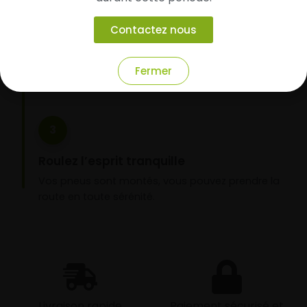
Faites-les livrer chez vous ou monter en
garage partenaire
Contactez nous
Choisissez votre mode de réception : livraison à
domicile ou montage de vos pneus dans l’un de
nos garages partenaires.
Fermer
3
Roulez l’esprit tranquille
Vos pneus sont montés, vous pouvez prendre la
route en toute sérénité.
Livraison rapide
Paiement sécurisé et