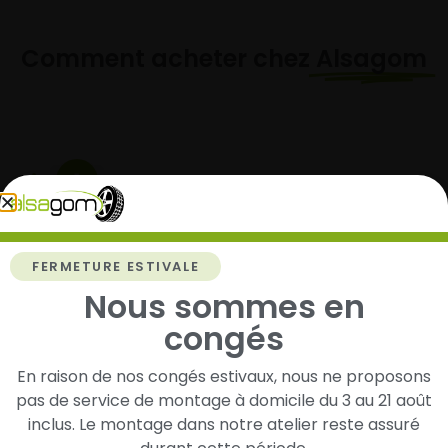
Comment acheter chez
Alsagom
1
Cherchez et trouvez votre modèle de
pneus
FERMETURE ESTIVALE
Renseignez les dimensions de vos pneus afin
Nous sommes en
d’identifier rapidement les modèles compatibles
avec votre véhicule.
congés
En raison de nos congés estivaux, nous ne proposons
pas de service de montage à domicile du 3 au 21 août
2
inclus. Le montage dans notre atelier reste assuré