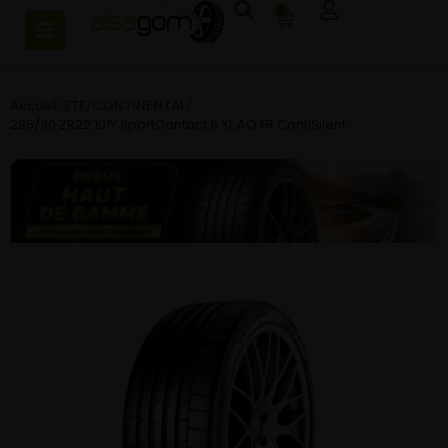
0
Accueil
/
ETE
/
CONTINENTAL
/
285/30 ZR22 101Y SportContact 6 XL AO FR ContiSilent