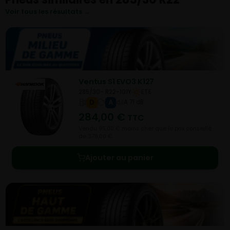
Voir tous les résultats →
Ventus S1 EVO3 K127
285/30- R22-101Y
ETE
D
A
A 71 dB
284,00
€
TTC
Vendu 95,00 € moins cher que le prix conseillé
de 379,00 €.
Ajouter au panier