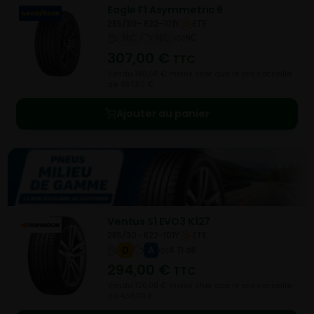
Eagle F1 Asymmetric 6
285/30- R22-101Y
ETE
NC
NC
NC
307,00
€
TTC
Vendu 180,50 € moins cher que le prix conseillé
de 487,50 €.
Ajouter au panier
Ventus S1 EVO3 K127
285/30- R22-101Y
ETE
D
A
A 71 dB
294,00
€
TTC
Vendu 136,00 € moins cher que le prix conseillé
de 430,00 €.