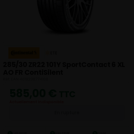
ETE
285/30 ZR22 101Y SportContact 6 XL
AO FR ContiSilent
Réf. EAN 4019238774108
585,00
€
TTC
Actuellement indisponible
En rupture
LARGEUR
HAUTEUR
DIAM.
1
2
3