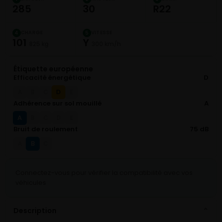
285
30
R22
CHARGE
VITESSE
4
5
101
Y
825 kg
300 km/h
Étiquette européenne
Efficacité énergétique
D
D
A
B
C
E
Adhérence sur sol mouillé
A
A
B
C
D
E
Bruit de roulement
75 dB
B
A
C
Connectez-vous pour vérifier la compatibilité avec vos
véhicules
Description
⌄