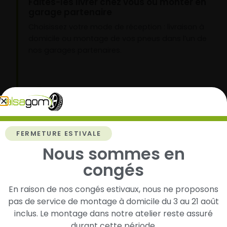
Faites-les livrer chez vous ou monter en
garage partenaire
Choisissez votre mode de réception : livraison à
domicile ou montage de vos pneus dans l’un de
nos garages partenaires.
3
Roulez l’esprit tranquille
FERMETURE ESTIVALE
Vos pneus sont montés, vous pouvez prendre la
route en toute sérénité.
Nous sommes en
congés
En raison de nos congés estivaux, nous ne proposons
pas de service de montage à domicile du 3 au 21 août
inclus. Le montage dans notre atelier reste assuré
durant cette période.