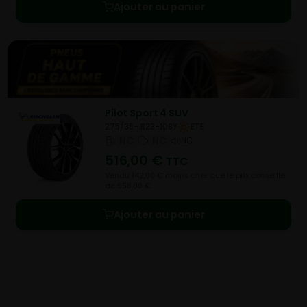
Ajouter au panier
Pilot Sport 4 SUV
275/35- R23-108Y
ETE
NC
NC
NC
516,00
€
TTC
Vendu 142,00 € moins cher que le prix conseillé
de 658,00 €.
Ajouter au panier