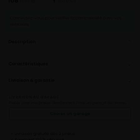
108
Y
1 000 kg
300 km/h
Connectez-vous pour vérifier la compatibilité avec vos
véhicules
Description
⌄
⌄
Caractéristiques
⌄
Livraison & garantie
LIVRAISON AU GARAGE
Faites livrer vos pneus directement chez un garage du réseau.
Choisir un garage
Livraison gratuite dès 2 pneus
✓
Paiement 100 % sécurisé
✓