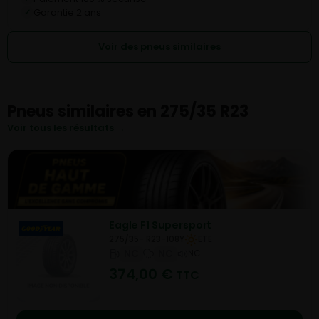
Garantie 2 ans
✓
Voir des pneus similaires
Pneus similaires en 275/35 R23
Voir tous les résultats →
Eagle F1 Supersport
275/35- R23-108Y
ETE
NC
NC
NC
374,00
€
TTC