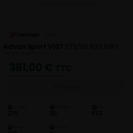
ETE
Advan Sport V107
275/35 R23 108Y
Réf. EAN 4548515313674
381,00
€
TTC
Actuellement indisponible
En rupture
LARGEUR
HAUTEUR
DIAM.
1
2
3
275
35
R23
CHARGE
VITESSE
4
5