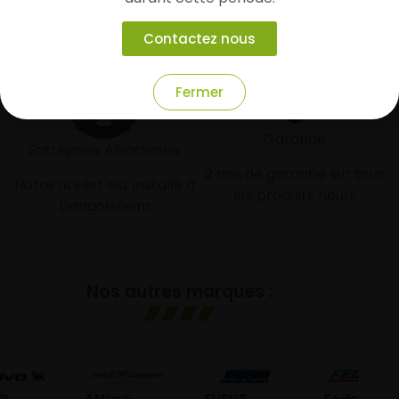
Livraison rapide
Paiement sécurisé et
modulaire
Livraison/Retrait en 24-
Contactez nous
48h dans toute la france
Paiement par CB
Fermer
Garantie
Entreprise Alsacienne
2 ans de garantie sur tous
Notre atelier est installé à
les produits neufs
Dangolsheim
Nos autres marques :