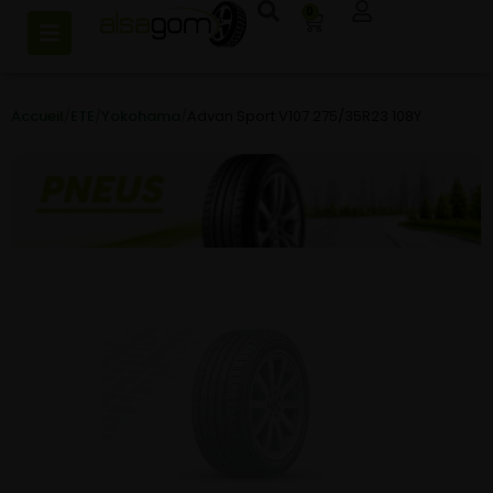
0
Accueil
/
ETE
/
Yokohama
/
Advan Sport V107 275/35R23 108Y