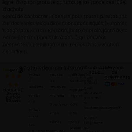
ligne. Livraison gratuite dans toute la France dès 100€
d’achats
Merci de contacter le centre pour toutes prestations
sur des véhicules ou dimensions spécifiques (Hummer,
Dodgeram, Ferrari, Porsche, jante à cercle, jante avec
écrou central, pneus ultra bas…) qui peuvent
nécessiter un outillage ou un temps d’intervention
spécifique.
Catégories
Marques
Informations
Contactez-
Moyens
nous
de
Pneus
Toutes
Politique de
paiements
Vous
4
les
Confidentialité
pouvez
Saisons
marques
nous
Mentions
Noté 4,9 /
contacter
5 avec
Pneus
Michelin
légales
plus de
par email
60 avis
Été
à:
Goodyear
CGV
contact@alsagom.fr
Pneus
Pirelli
CGR
Hiver
ou par
Kleber
Notre
téléphone
Nos
au
atelier
Chaussettes
Hankook