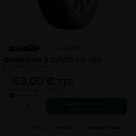
4 SAISONS
Quadraxer 3
255/35 R19 96Y
Réf. EAN 3528703870180
150,00
€
TTC
Prix conseillé constructeur : 191,00 €
30 en stock
✓
Ajouter au panier
−
+
300,00 € au total
Recevez votre commande dès le
mardi 11 août