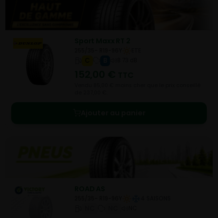
Sport Maxx RT 2
255/35- R19-96Y
ETE
C
B
B 73 dB
152,00
€
TTC
Vendu 85,00 € moins cher que le prix conseillé
de 237,00 €.
Ajouter au panier
ROAD AS
255/35- R19-96Y
4 SAISONS
NC
NC
NC