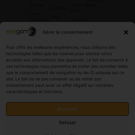
+33 6 78 42
à Neige
Contactez
42 45
.
Dunloop
nous
Pneus
Toyo
Collection
Garages
Compétition
Néolin
partenaires
Gérer le consentement
Pneus
Linglong
Demande
Collection
de devis
Pour offrir les meilleures expériences, nous utilisons des
standard
Demande
technologies telles que les cookies pour stocker et/ou
Pneus
de
accéder aux informations des appareils. Le fait de consentir à
Semi
partenariat
ces technologies nous permettra de traiter des données telles
slick
Ouvrir un
que le comportement de navigation ou les ID uniques sur ce
Pneus
compte
site. Le fait de ne pas consentir ou de retirer son
Utilitaire
professionnel
consentement peut avoir un effet négatif sur certaines
4
caractéristiques et fonctions.
Offres
saisons
d’emploi
Pneus
Politique
Accepter
Utilitaire
de
été
cookies
Refuser
Pneus
(UE)
Utilitaire