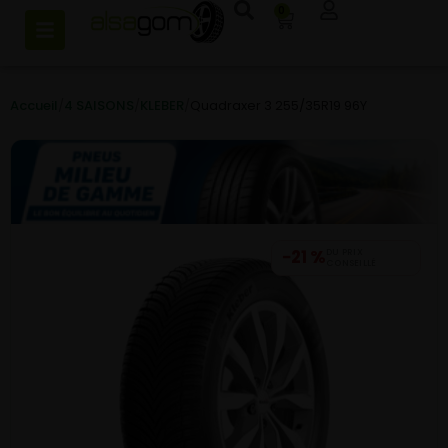
0
Accueil
/
4 SAISONS
/
KLEBER
/
Quadraxer 3 255/35R19 96Y
−21 %
DU PRIX
CONSEILLÉ