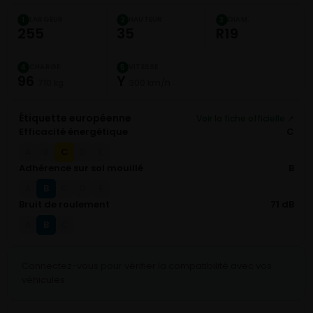
LARGEUR
HAUTEUR
DIAM.
1
2
3
255
35
R19
CHARGE
VITESSE
4
5
96
Y
710 kg
300 km/h
Étiquette européenne
Voir la fiche officielle ↗
Efficacité énergétique
C
C
A
B
D
E
Adhérence sur sol mouillé
B
B
A
C
D
E
Bruit de roulement
71 dB
B
A
C
Connectez-vous pour vérifier la compatibilité avec vos
véhicules