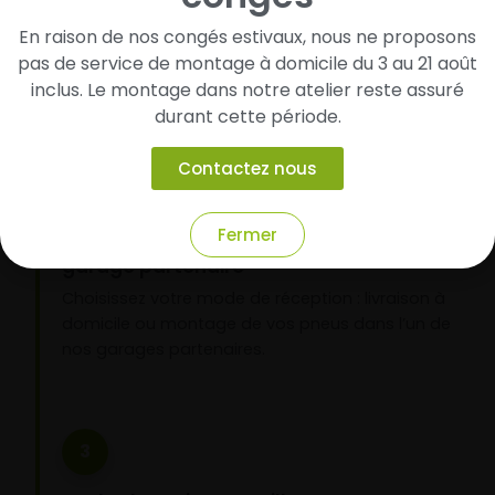
pneus
En raison de nos congés estivaux, nous ne proposons
Renseignez les dimensions de vos pneus afin
pas de service de montage à domicile du 3 au 21 août
d’identifier rapidement les modèles compatibles
inclus. Le montage dans notre atelier reste assuré
avec votre véhicule.
durant cette période.
Contactez nous
2
Fermer
Faites-les livrer chez vous ou monter en
garage partenaire
Choisissez votre mode de réception : livraison à
domicile ou montage de vos pneus dans l’un de
nos garages partenaires.
3