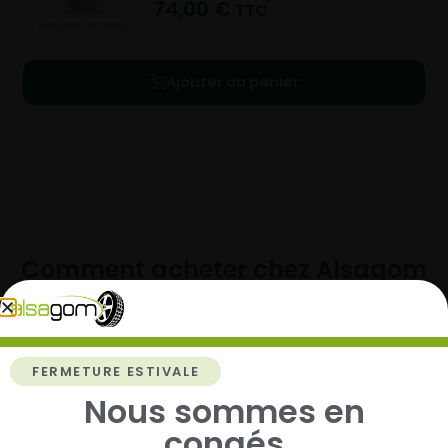
74,00
€
TTC
Ajouter au panier
Comment acheter chez
Alsagom
FERMETURE ESTIVALE
1
Nous sommes en
congés
Cherchez et trouvez votre modèle de