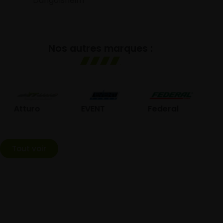
Dangolsheim
Nos autres marques :
GOL
Atturo
EVENT
Federal
Tout voir