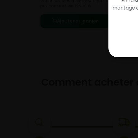
En rai
Vendu 45,70 € moins cher que le
prix conseillé de 126,70 €.
montage à 
Ajouter au panier
Comment acheter 