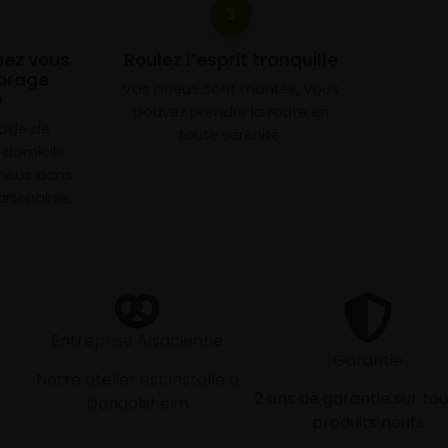
3
chez vous
Roulez l’esprit tranquille
arage
Vos pneus sont montés, vous
e
pouvez prendre la route en
mode de
toute sérénité.
à domicile
neus dans
rtenaires.
Entreprise Alsacienne
Garantie
Notre atelier est installé à
2 ans de garantie sur tou
Dangolsheim
produits neufs