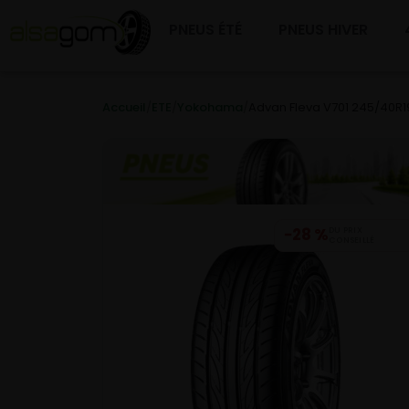
PNEUS ÉTÉ
PNEUS HIVER
Accueil
/
ETE
/
Yokohama
/
Advan Fleva V701 245/40R
−28 %
DU PRIX
CONSEILLÉ