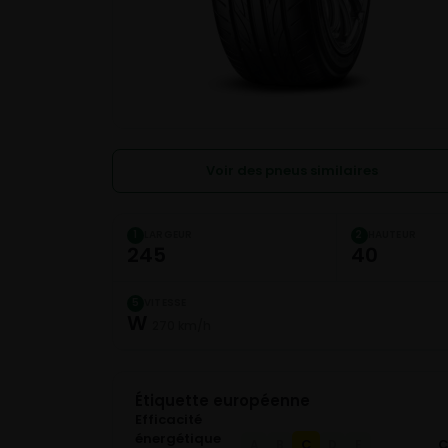
Voir des pneus similaires
LARGEUR
HAUTEUR
1
2
245
40
VITESSE
5
W
270 km/h
Étiquette européenne
Efficacité
énergétique
C
A
B
D
E