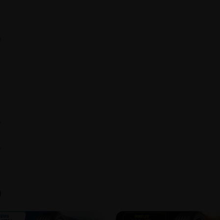
e
⌄
⌄
9