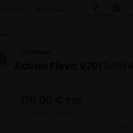
4 SAISONS
Notre atelier
Assistance
Devis
Re
19 98W
ETE
Advan Fleva V701
245/4
Réf. EAN 4968814944216
176,00
€
TTC
Prix conseillé constructeur : 245,50 €
Actuellement indisponible
En ruptu