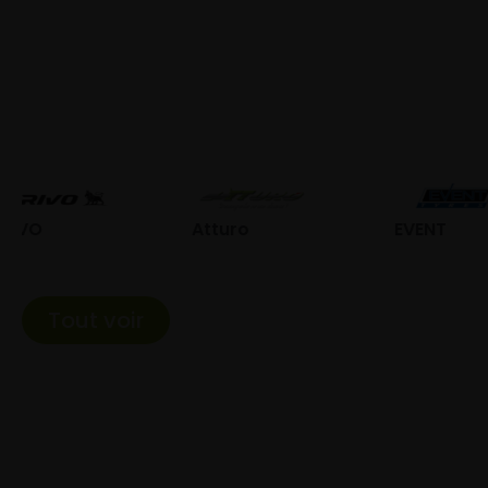
Atturo
EVENT
Fed
Tout voir