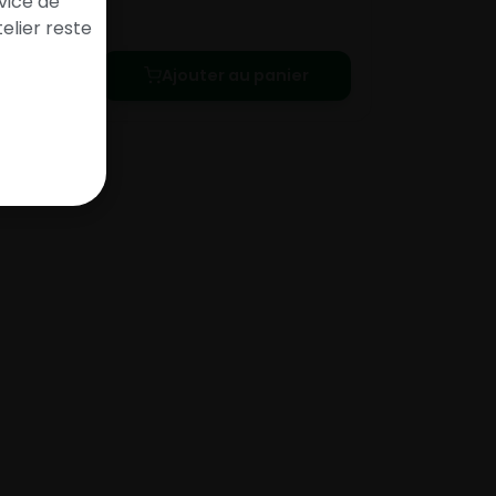
vice de
e le
elier reste
Ajouter au panier