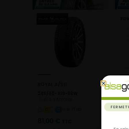
ROYAL A/S II
PRO
245/40- R19-98W
245
4 SAISONS
FERMET
B 71 dB
C
C
14
81,00
€
TTC
Vend
prix 