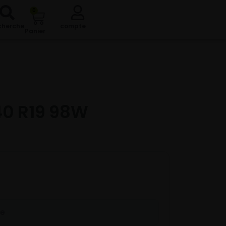
0
cherche
compte
Panier
0 R19 98W
re