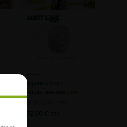
ZuperEco Z-107
245/40- R19-98W
ETE
NC
NC
NC
72,00
€
TTC