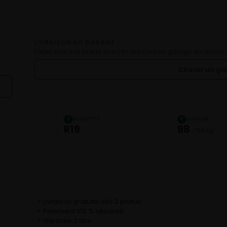
LIVRAISON AU GARAGE
Faites livrer vos pneus directement chez un garage du réseau.
Choisir un g
DIAMÈTRE
CHARGE
3
4
R19
98
750 kg
Livraison gratuite dès 2 pneus
✓
Paiement 100 % sécurisé
✓
Garantie 2 ans
✓
C