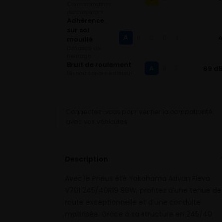
Consommation
de carburant
Adhérence
sur sol
A
B
C
D
E
mouillé
Distance de
freinage
Bruit de roulement
A
69 d
B
C
Niveau sonore extérieur
Connectez-vous pour vérifier la compatibilité
avec vos véhicules
Description
Avec le Pneus été Yokohama Advan Fleva
V701 245/40R19 98W, profitez d’une tenue de
route exceptionnelle et d’une conduite
maîtrisée. Grâce à sa structure en 245/40