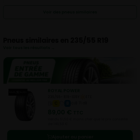
Voir des pneus similaires
Pneus similaires en 235/55 R19
Voir tous les résultats →
ROYAL POWER
235/55- R19-105Y
ETE
C
B
B 71 dB
89,00
€
TTC
Vendu 51,50 € moins cher que le prix conseillé
de 140,50 €.
Ajouter au panier