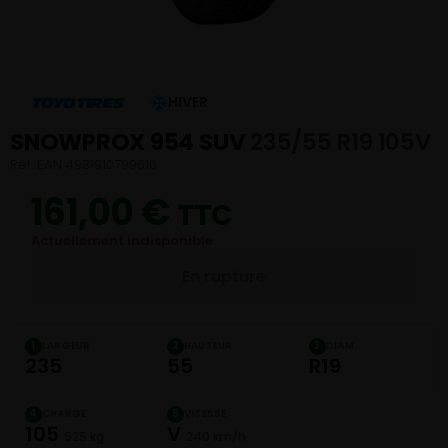
HIVER
SNOWPROX 954 SUV
235/55 R19 105V
Réf. EAN 4981910799610
161,00
€
TTC
Actuellement indisponible
En rupture
LARGEUR
HAUTEUR
DIAM.
1
2
3
235
55
R19
CHARGE
VITESSE
4
5
105
V
925 kg
240 km/h