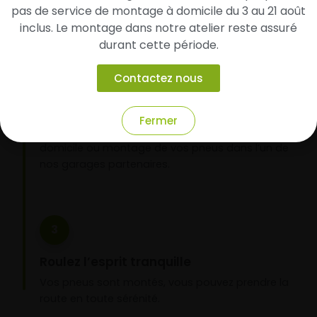
pas de service de montage à domicile du 3 au 21 août
inclus. Le montage dans notre atelier reste assuré
durant cette période.
2
Contactez nous
Faites-les livrer chez vous ou monter en
garage partenaire
Fermer
Choisissez votre mode de réception : livraison à
domicile ou montage de vos pneus dans l’un de
nos garages partenaires.
3
Roulez l’esprit tranquille
Vos pneus sont montés, vous pouvez prendre la
route en toute sérénité.