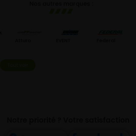
Nos autres marques :
GO
Atturo
EVENT
Federal
Tout voir
Notre priorité ? Votre satisfaction