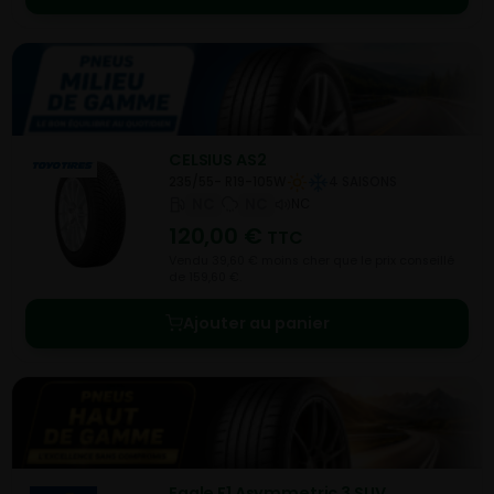
CELSIUS AS2
235/55- R19-105W
4 SAISONS
NC
NC
NC
120,00
€
TTC
Vendu 39,60 € moins cher que le prix conseillé
de 159,60 €.
Ajouter au panier
Eagle F1 Asymmetric 3 SUV