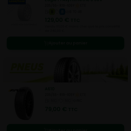
235/55- R19-105Y
ETE
B
B
B 70 dB
129,00
€
TTC
Vendu 111,00 € moins cher que le prix conseillé
de 240,00 €.
Ajouter au panier
A610
235/55- R19-105Y
ETE
NC
NC
NC
79,00
€
TTC
Ajouter au panier