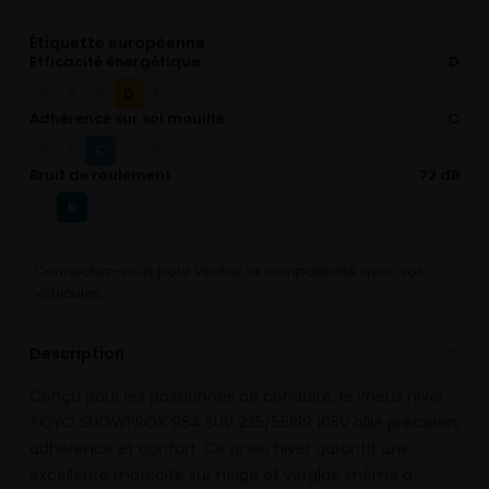
Étiquette européenne
Efficacité énergétique
D
D
A
B
C
E
Adhérence sur sol mouillé
C
C
A
B
D
E
Bruit de roulement
72 dB
B
A
C
Connectez-vous pour vérifier la compatibilité avec vos
véhicules
Description
⌄
Conçu pour les passionnés de conduite, le Pneus hiver
TOYO SNOWPROX 954 SUV 235/55R19 105V allie précision,
adhérence et confort. Ce pneu hiver garantit une
excellente motricité sur neige et verglas, même à