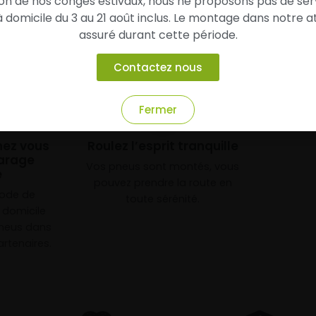
son de nos congés estivaux, nous ne proposons pas de ser
domicile du 3 au 21 août inclus. Le montage dans notre at
assuré durant cette période.
Contactez nous
Fermer
3
chez vous
Roulez l’esprit tranquille
arage
Vos pneus sont montés, vous
e
pouvez prendre la route en
mode de
toute sérénité.
à domicile
neus dans
rtenaires.