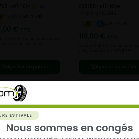
/55- R17-101Y
ETE
225/55- R17-101W
4 SAISONS
B 70 dB
D
NC
B 72 dB
B
C
7,00
€
TTC
119,00
€
TTC
u 36,00 € moins cher que le
conseillé de 143,00 €.
Vendu 87,50 € moins cher qu
prix conseillé de 206,50 €.
Ajouter au panier
Ajouter au panier
URE ESTIVALE
Nous sommes en congés
chez
Alsagom