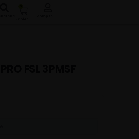
0
cherche
compte
Panier
 PRO FSL 3PMSF
re