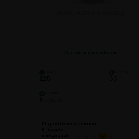
Voir des pneus similaires
LARGEUR
HAUTEUR
1
2
225
55
VITESSE
5
H
210 km/h
Étiquette européenne
Efficacité
énergétique
D
A
B
C
E