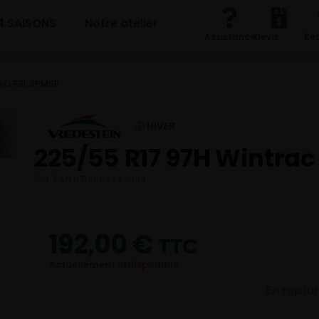
4 SAISONS
Notre atelier
Assistance
Devis
Re
PRO FSL 3PMSF
HIVER
225/55 R17 97H Wintrac
Réf. EAN 8714692344008
192,00
€
TTC
Actuellement indisponible
En ruptu