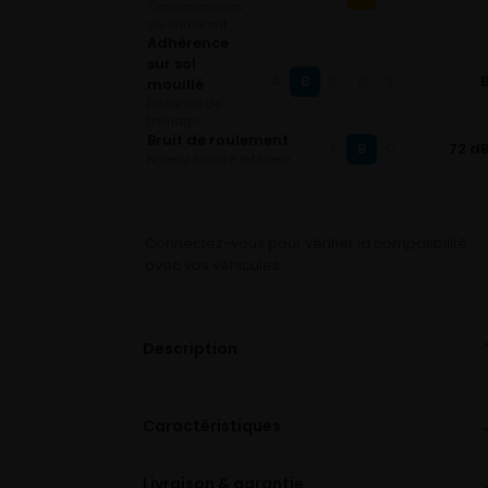
Consommation
de carburant
Adhérence
sur sol
B
A
C
D
E
mouillé
Distance de
freinage
Bruit de roulement
B
72 d
A
C
Niveau sonore extérieur
Connectez-vous pour vérifier la compatibilité
avec vos véhicules
Description
Caractéristiques
Livraison & garantie