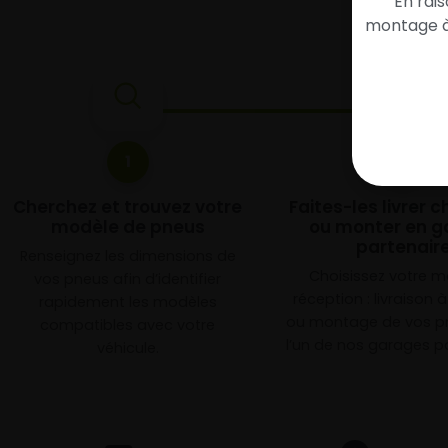
En rai
montage à 
1
2
Cherchez et trouvez votre
Faites-les livrer 
modèle de pneus
ou monter en g
partenair
Renseignez les dimensions de
Choisissez votre 
vos pneus afin d’identifier
réception : livraison 
rapidement les modèles
ou montage de vos p
compatibles avec votre
l’un de nos garages pa
véhicule.