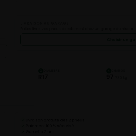
LIVRAISON AU GARAGE
Faites livrer vos pneus directement chez un garage du réseau.
Choisir un g
DIAMÈTRE
CHARGE
3
4
R17
97
730 kg
Livraison gratuite dès 2 pneus
✓
Paiement 100 % sécurisé
✓
Garantie 2 ans
✓
D