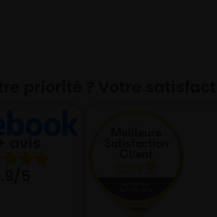
re priorité ? Votre satisfac
+ avis
.9/5