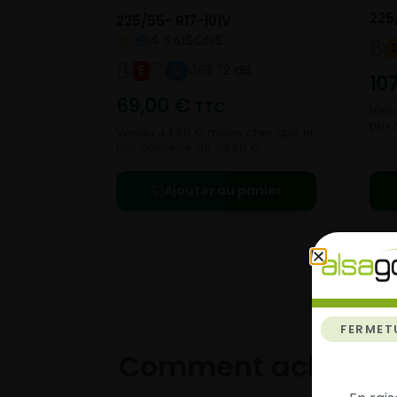
225
225/55- R17-101V
4 SAISONS
B 72 dB
E
C
10
69,00
€
TTC
Vend
prix 
Vendu 44,50 € moins cher que le
prix conseillé de 113,50 €.
Ajouter au panier
FERMET
Comment acheter 