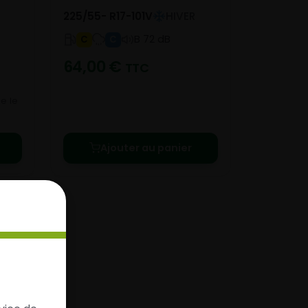
225/55- R17-101V
HIVER
B 72 dB
C
C
64,00
€
TTC
e le
Ajouter au panier