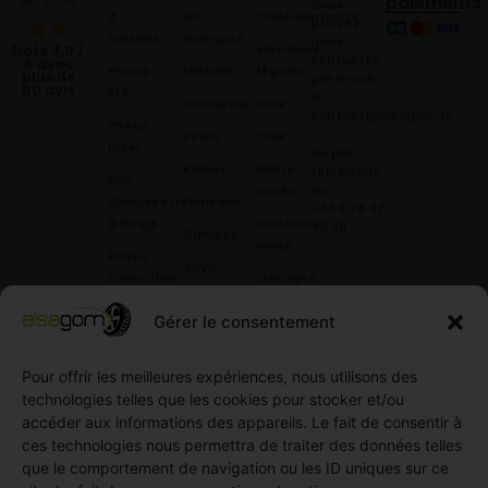
paiements
Vous
4
les
Confidentialité
pouvez
Saisons
marques
nous
Mentions
Noté 4,9 /
contacter
5 avec
Pneus
Michelin
légales
plus de
par email
60 avis
Été
à:
Goodyear
CGV
contact@alsagom.fr
Pneus
Pirelli
CGR
Hiver
ou par
Kleber
Notre
téléphone
Nos
au
atelier
Chaussettes
Hankook
+33 6 78 42
à Neige
Contactez
42 45
.
Dunloop
nous
Pneus
Toyo
Collection
Garages
Compétition
Néolin
partenaires
Gérer le consentement
Pneus
Linglong
Demande
Collection
de devis
Pour offrir les meilleures expériences, nous utilisons des
standard
Demande
technologies telles que les cookies pour stocker et/ou
Pneus
de
accéder aux informations des appareils. Le fait de consentir à
Semi
partenariat
ces technologies nous permettra de traiter des données telles
slick
Ouvrir un
que le comportement de navigation ou les ID uniques sur ce
Pneus
compte