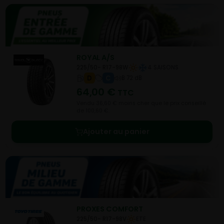
ROYAL A/S
225/50- R17-98W
4 SAISONS
D
C
B 72 dB
64,00
€
TTC
Vendu 36,60 € moins cher que le prix conseillé
de 100,60 €.
Ajouter au panier
PROXES COMFORT
225/50- R17-98V
ETE