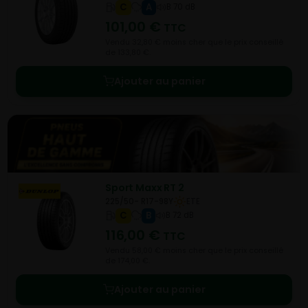
C
A
B 70 dB
101,00
€
TTC
Vendu 32,80 € moins cher que le prix conseillé
de 133,80 €.
Ajouter au panier
Sport Maxx RT 2
225/50- R17-98Y
ETE
C
B
B 72 dB
116,00
€
TTC
Vendu 58,00 € moins cher que le prix conseillé
de 174,00 €.
Ajouter au panier