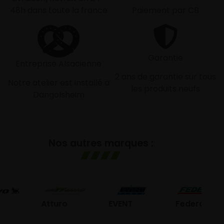
48h dans toute la france
Paiement par CB
Garantie
Entreprise Alsacienne
2 ans de garantie sur tous
Notre atelier est installé à
les produits neufs
Dangolsheim
Nos autres marques :
G
Atturo
EVENT
Federal