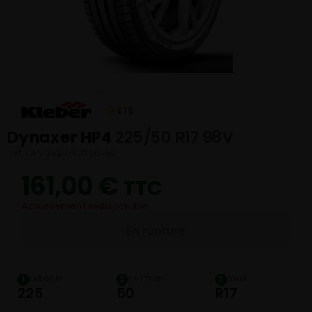
ETE
Dynaxer HP4
225/50 R17 98V
Réf. EAN 3528700996760
161,00
€
TTC
Actuellement indisponible
En rupture
LARGEUR
HAUTEUR
DIAM.
1
2
3
225
50
R17