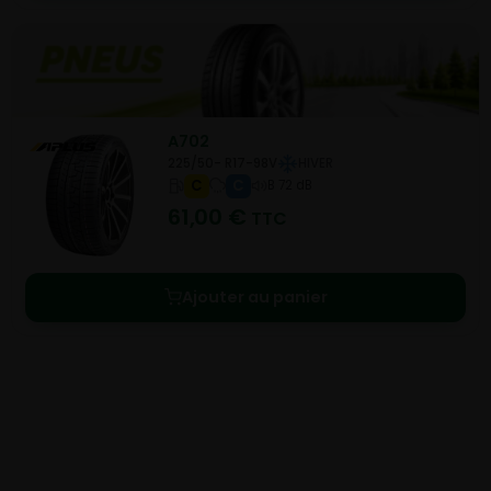
A702
225/50- R17-98V
HIVER
C
C
B 72 dB
61,00
€
TTC
Ajouter au panier