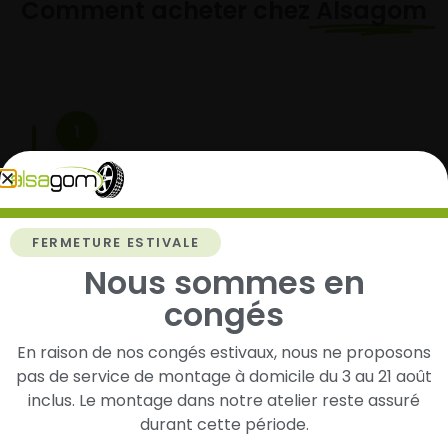
Comment acheter chez
Alsagom
1
Cherchez et trouvez votre modèle de
pneus
Renseignez les dimensions de vos pneus afin
FERMETURE ESTIVALE
d’identifier rapidement les modèles compatibles
Nous sommes en
avec votre véhicule.
congés
En raison de nos congés estivaux, nous ne proposons
2
pas de service de montage à domicile du 3 au 21 août
inclus. Le montage dans notre atelier reste assuré
Faites-les livrer chez vous ou monter en
durant cette période.
garage partenaire