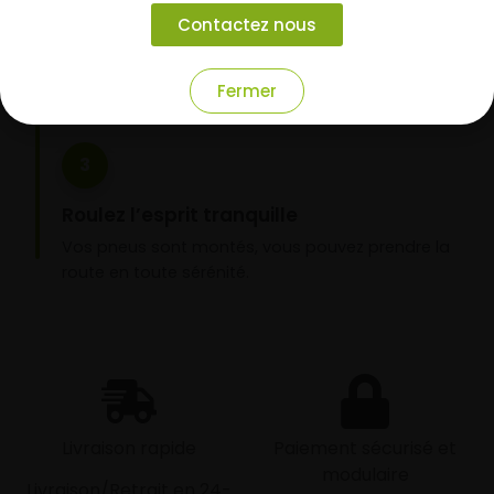
Choisissez votre mode de réception : livraison à
Contactez nous
domicile ou montage de vos pneus dans l’un de
nos garages partenaires.
Fermer
3
Roulez l’esprit tranquille
Vos pneus sont montés, vous pouvez prendre la
route en toute sérénité.
Livraison rapide
Paiement sécurisé et
modulaire
Livraison/Retrait en 24-