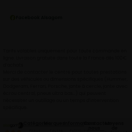
Facebook Alsagom
Tarifs valables uniquement pour toute commande en
ligne. Livraison gratuite dans toute la France dès 100€
d’achats
Merci de contacter le centre pour toutes prestations
sur des véhicules ou dimensions spécifiques (Hummer,
Dodgeram, Ferrari, Porsche, jante à cercle, jante avec
écrou central, pneus ultra bas…) qui peuvent
nécessiter un outillage ou un temps d’intervention
spécifique.
Catégories
Marques
Informations
Contactez-
Moyens
nous
de
Pneus
Toutes
Politique de