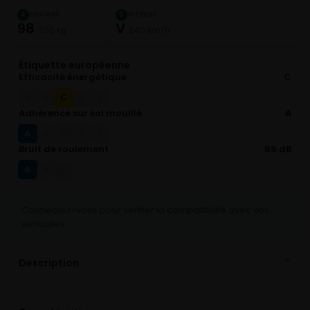
CHARGE
VITESSE
4
5
98
V
750 kg
240 km/h
Étiquette européenne
Efficacité énergétique
C
C
A
B
D
E
Adhérence sur sol mouillé
A
A
B
C
D
E
Bruit de roulement
69 dB
A
B
C
Connectez-vous pour vérifier la compatibilité avec vos
véhicules
Description
⌄