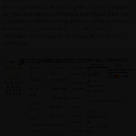
Merci de contacter le centre pour toutes prestations
sur des véhicules ou dimensions spécifiques (Hummer,
Dodgeram, Ferrari, Porsche, jante à cercle, jante avec
écrou central, pneus ultra bas…) qui peuvent
nécessiter un outillage ou un temps d’intervention
spécifique.
Catégories
Marques
Informations
Contactez-
Moyens
nous
de
Pneus
Toutes
Politique de
paiements
Vous
4
les
Confidentialité
pouvez
Saisons
marques
nous
Mentions
Noté 4,9 /
contacter
5 avec
Pneus
Michelin
légales
plus de
par email
60 avis
Été
à:
Goodyear
CGV
contact@alsagom.fr
Pneus
Pirelli
CGR
Hiver
ou par
Kleber
Notre
téléphone
Nos
au
atelier
Chaussettes
Hankook
+33 6 78 42
à Neige
Contactez
42 45
.
Dunloop