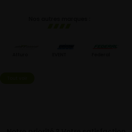
Nos autres marques :
GO
Atturo
EVENT
Federal
Tout voir
Notre priorité ? Votre satisfaction