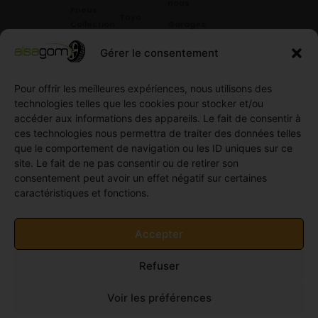
nous
Pneus
Toyo
Collection
Garages
Compétition
Néolin
partenaires
Gérer le consentement
Pneus
Linglong
Demande
Collection
de devis
standard
Pour offrir les meilleures expériences, nous utilisons des
Demande
technologies telles que les cookies pour stocker et/ou
Pneus
de
accéder aux informations des appareils. Le fait de consentir à
Semi
partenariat
ces technologies nous permettra de traiter des données telles
slick
Ouvrir un
que le comportement de navigation ou les ID uniques sur ce
Pneus
compte
site. Le fait de ne pas consentir ou de retirer son
Utilitaire
professionnel
consentement peut avoir un effet négatif sur certaines
4
caractéristiques et fonctions.
Offres
saisons
d’emploi
Pneus
Politique
Accepter
Utilitaire
de
été
cookies
Refuser
Pneus
(UE)
Utilitaire
Voir les préférences
Hiver