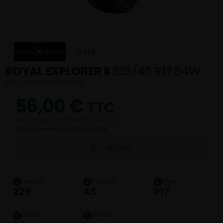
ETE
ROYAL EXPLORER II
225/45 R17 94W
Réf. EAN 6972508647008
56,00
€
TTC
Prix conseillé constructeur : 88,10 €
Actuellement indisponible
En rupture
LARGEUR
HAUTEUR
DIAM.
1
2
3
225
45
R17
CHARGE
VITESSE
4
5