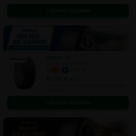
Ajouter au panier
PROXES TR1
225/45- R17-94W
ETE
D
B
B 70 dB
81,00
€
TTC
Vendu 27,00 € moins cher que le prix conseillé
de 108,00 €.
Ajouter au panier