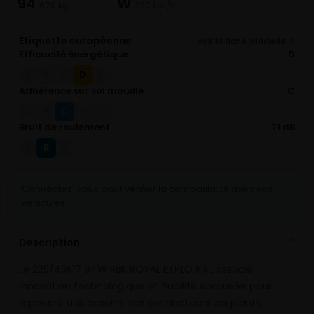
94
W
670 kg
270 km/h
Étiquette européenne
Voir la fiche officielle ↗
Efficacité énergétique
D
D
A
B
C
E
Adhérence sur sol mouillé
C
C
A
B
D
E
Bruit de roulement
71 dB
B
A
C
Connectez-vous pour vérifier la compatibilité avec vos
véhicules
Description
⌄
Le 225/45R17 94W RBK ROYAL EXPLO II XL associe
innovation technologique et fiabilité éprouvée pour
répondre aux besoins des conducteurs exigeants.