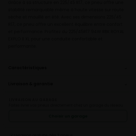
Grâce à sa structure en 225/45 R17, ce pneu offre une
stabilité remarquable même à haute vitesse sur route
sèche et mouillé en été. Avec ses dimensions 225/45
R17, ce pneu offre un excellent équilibre entre confort
et performance. Profitez du 225/45R17 94W RBK ROYAL
EXPLO II XL pour une conduite confortable et
performante.
⌄
Caractéristiques
⌄
Livraison & garantie
LIVRAISON AU GARAGE
Faites livrer vos pneus directement chez un garage du réseau.
Choisir un garage
Livraison gratuite dès 2 pneus
✓