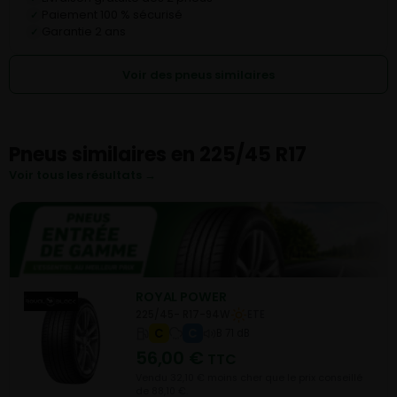
Paiement 100 % sécurisé
✓
Garantie 2 ans
✓
Voir des pneus similaires
Pneus similaires en 225/45 R17
Voir tous les résultats →
ROYAL POWER
225/45- R17-94W
ETE
C
C
B 71 dB
56,00
€
TTC
Vendu 32,10 € moins cher que le prix conseillé
de 88,10 €.