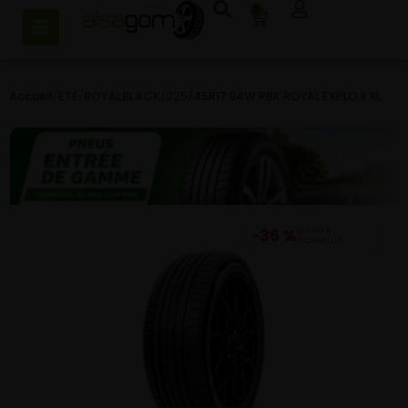
0
Accueil
/
ETE
/
ROYALBLACK
/
225/45R17 94W RBK ROYAL EXPLO II XL
−36 %
DU PRIX
CONSEILLÉ