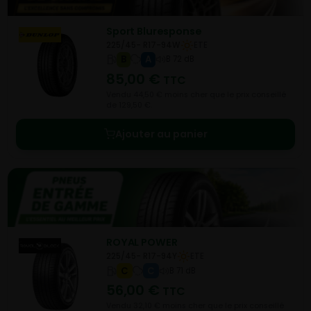
Sport Bluresponse
225/45- R17-94W
ETE
B
A
B 72 dB
85,00
€
TTC
Vendu 44,50 € moins cher que le prix conseillé
de 129,50 €.
Ajouter au panier
ROYAL POWER
225/45- R17-94Y
ETE
C
C
B 71 dB
56,00
€
TTC
Vendu 32,10 € moins cher que le prix conseillé